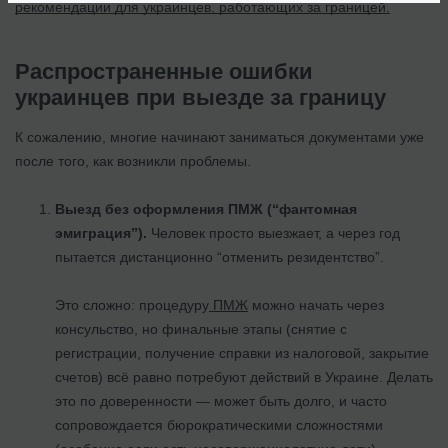
рекомендации для украинцев, работающих за границей.
Распространенные ошибки
украинцев при выезде за границу
К сожалению, многие начинают заниматься документами уже
после того, как возникли проблемы.
Выезд без оформления ПМЖ (“фантомная
эмиграция”).
Человек просто выезжает, а через год
пытается дистанционно “отменить резидентство”.
Это сложно: процедуру
ПМЖ
можно начать через
консульство, но финальные этапы (снятие с
регистрации, получение справки из налоговой, закрытие
счетов) всё равно потребуют действий в Украине. Делать
это по доверенности — может быть долго, и часто
сопровождается бюрократическими сложностями