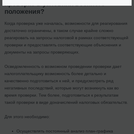
проверке в условиях военного
положения?
Когда проверка уже началась, возможности для реагирования
достаточно ограничены, в таком случае крайне сложно
реагировать на запросы налоговой в рамках соответствующей
проверки и предоставлять соответствующие объяснения и
документы на запросы проверяющих.
Осведомленность о возможном проведении проверки дает
налогоплательщику возможность более детально и
качественно подготовиться к ней, и предусмотреть ряд
негативных последствий, которые могут возникнуть как во
время проверки. Тем более, подготовиться к результатам
такой проверки в виде доначислений налоговых обязательств.
Для этого необходимо:
Осуществлять постоянный анализ план-графика