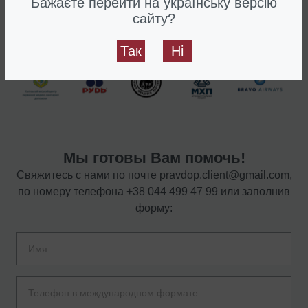
Бажаєте перейти на українську версію
сайту?
Так
Ні
Мы готовы Вам помочь!
Свяжитесь с нами по почте
pravdop.client@gmail.com
,
по номеру телефона
+38 044 499 47 99
или заполнив
форму: