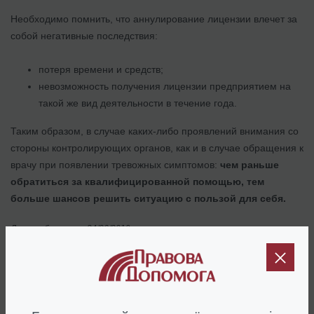
Необходимо помнить, что аннулирование лицензии влечет за
собой негативные последствия:
потеря времени и средств;
невозможность получения лицензии предприятием на
такой же вид деятельности в течение года.
Таким образом, в случае каких-либо проявлений внимания со
стороны контролирующих органов, как и в случае обращения к
врачу при появлении тревожных симптомов:
чем раньше
обратиться за квалифицированной помощью, тем
больше шансов решить ситуацию с пользой для себя.
Дата публикации: 24/06/2019
Наши клиенты