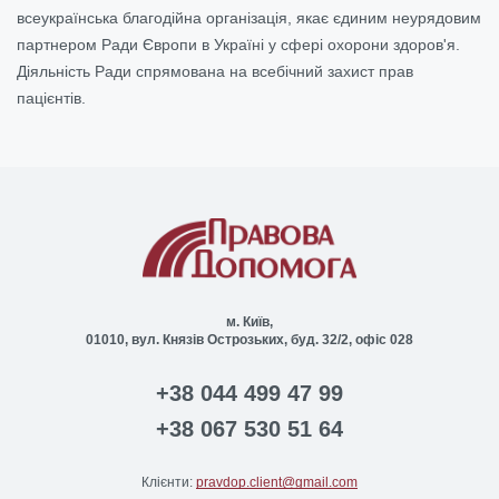
всеукраїнська благодійна
організація, якає
єдиним
неурядовим
партнером
Ради Європи
в
Україні
у сфері охорони здоров'я
.
Діяльність Ради
спрямована
на
всебічний захист прав
пацієнтів
.
м. Київ,
01010, вул. Князів Острозьких, буд. 32/2, офіс 028
+38 044 499 47 99
+38 067 530 51 64
Клієнти:
pravdop.client@gmail.com