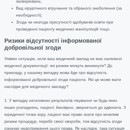
захворювань;
Вид хірургічного втручання та обраного знеболення (за
необхідності);
Згода чи незгода присутності здобувачів освіти при
проведенні пацієнту медичних маніпуляцій тощо.
Ризики відсутності інформованої
добровільної згоди
Уявімо ситуацію, коли ваш медичний заклад не має належної
медичної документації: які ризики можуть виникнути? До
прикладу, у нашому випадку мова йде про відсутність
інформованої добровільної згоди пацієнта. Які це може мати
наслідки для медичного закладу?
1. У випадку негативних результатів лікування чи будь-яких
інших ускладнень, пацієнт, ймовірно, звернеться до адвоката. З
юридичної точки зору, пацієнт має право знати про можливі
ризики процедур, перебіг своєї хвороби, тож відсутність згоди
означає недотримання цього права. Як наслідок, така ситуація