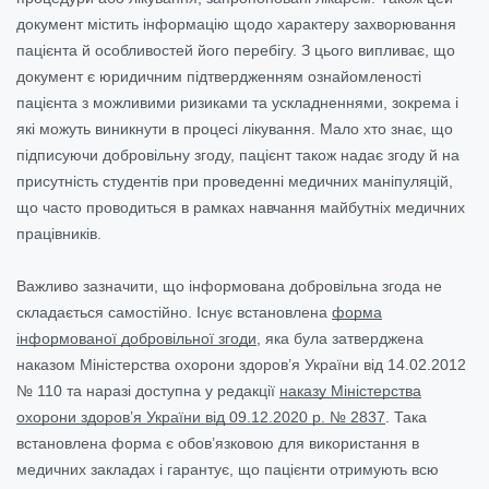
документ містить інформацію щодо характеру захворювання
пацієнта й особливостей його перебігу. З цього випливає, що
документ є юридичним підтвердженням ознайомленості
пацієнта з можливими ризиками та ускладненнями, зокрема і
які можуть виникнути в процесі лікування. Мало хто знає, що
підписуючи добровільну згоду, пацієнт також надає згоду й на
присутність студентів при проведенні медичних маніпуляцій,
що часто проводиться в рамках навчання майбутніх медичних
працівників.
Важливо зазначити, що інформована добровільна згода не
складається самостійно. Існує встановлена
форма
інформованої добровільної згоди
, яка була затверджена
наказом Міністерства охорони здоров’я України від 14.02.2012
№ 110 та наразі доступна у редакції
наказу Міністерства
охорони здоров’я України від 09.12.2020 р. № 2837
. Така
встановлена форма є обов’язковою для використання в
медичних закладах і гарантує, що пацієнти отримують всю