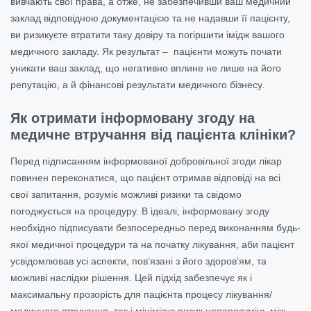
вивчають свої права, а отже, не забезпечивши ваш медичний
заклад відповідною документацією та не надавши її пацієнту,
ви ризикуєте втратити таку довіру та погіршити імідж вашого
медичного закладу. Як результат – пацієнти можуть почати
уникати ваш заклад, що негативно вплине не лише на його
репутацію, а й фінансові результати медичного бізнесу.
Як отримати інформовану згоду на
медичне втручання від пацієнта клініки?
Перед підписанням інформованої добровільної згоди лікар
повинен переконатися, що пацієнт отримав відповіді на всі
свої запитання, розуміє можливі ризики та свідомо
погоджується на процедуру. В ідеалі, інформовану згоду
необхідно підписувати безпосередньо перед виконанням будь-
якої медичної процедури та на початку лікування, аби пацієнт
усвідомлював усі аспекти, пов’язані з його здоров’ям, та
можливі наслідки рішення. Цей підхід забезпечує як і
максимальну прозорість для пацієнта процесу лікування/
медичного втручання, так і мінімізує ризик непорозумінь між