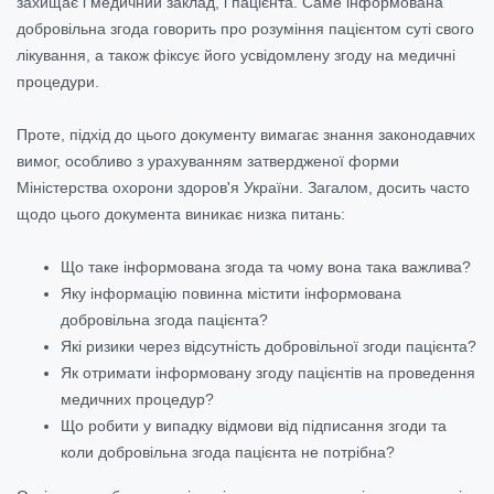
захищає і медичний заклад, і пацієнта. Саме інформована
добровільна згода говорить про розуміння пацієнтом суті свого
лікування, а також фіксує його усвідомлену згоду на медичні
процедури.
Проте, підхід до цього документу вимагає знання законодавчих
вимог, особливо з урахуванням затвердженої форми
Міністерства охорони здоров'я України. Загалом, досить часто
щодо цього документа виникає низка питань:
Що таке інформована згода та чому вона така важлива?
Яку інформацію повинна містити інформована
добровільна згода пацієнта?
Які ризики через відсутність добровільної згоди пацієнта?
Як отримати інформовану згоду пацієнтів на проведення
медичних процедур?
Що робити у випадку відмови від підписання згоди та
коли добровільна згода пацієнта не потрібна?