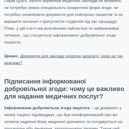
Окрім цього, багато керівників медичних закладів не впевнені,
чи потребує кожна спеціальність конкретних форм згоди, чи
потрібно оновлювати документи для повторних пацієнтів та як
вирішити питання з присутністю студентів під час процедур.
Отже, у цій статті ми розглянемо найчастіші та найважливіші
питання, що стосуються інформованої добровільної згоди
пацієнта.
Цікаво
:
Документи для закладу охорони здоров'я: чому це так
важливо?
Підписання інформованої
добровільної згоди: чому це важливо
для надання медичних послуг?
Інформована добровільна згода пацієнта
– це документ, у
якому пацієнт підтверджує, що був поінформований про всі
аспекти надання йому медичної допомоги та погоджується на
процедури або лікування, запропоновані лікарем. Також цей