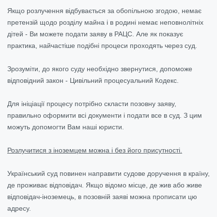
Якщо розлучення відбувається за обопільною згодою, немає
претензій щодо розділу майна і в родині немає неповнолітніх
дітей - Ви можете подати заяву в РАЦС. Але як показує
практика, найчастіше подібні процеси проходять через суд.
Зрозуміти, до якого суду необхідно звернутися, допоможе
відповідний закон - Цивільний процесуальний Кодекс.
Для ініціації процесу потрібно скласти позовну заяву,
правильно оформити всі документи і подати все в суд. З цим
можуть допомогти Вам наші юристи.
Розлучитися з іноземцем можна і без його присутності.
Український суд повинен направити судове доручення в країну,
де проживає відповідач. Якщо відомо місце, де жив або живе
відповідач-іноземець, в позовній заяві можна прописати цю
адресу.