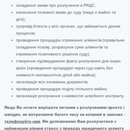
складання заяви про розлучення в РАЦС;
написання позовної заяви до суду (якщо є майно та
діти);
супровід Клієнта у всіх органах, що займаються даним
процесом;
проведення процедури отримання аліментів (правильне
складання позову, розрахунок суми аліментів та
отримання позитивного рішення суду);
створення підтвердження факту розлучення для інших
країн (проведення процедури через суд навіть без
наявності неповнолітніх дітей або майна);
легалізація всіх іноземних документів;
проведення процедури поділу спільного майна;
організація розлучення з наявністю шлюбного контракту.
Якщо Ви хочете вирішити питання з розлученням просто і
швидко, не витрачаючи багато часу на копання в законах -
телефонуйте нам
. Ми допоможемо Вам розлучитися з
найменшим рівнем стресу з приводу юридичного аспекту