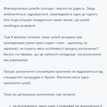
Міжнаціональні шлюби сьогодні - взагалі не рідкість. Люди
знайомляться, одружуються, переїжджають один до одного.
Але іноді ситуація складається таким чином, що шлюб
необхідно розірвати.
Тоді й виникає питання: якщо шлюб укладено між
громадянами різних країн (один з яких - українець чи
українка), чи існують якісь особливості процесу розлучення?
Багато хто вважає, що це набагато складніше, ніж розлучення
між українцями.
Процес розлучення з іноземцем практично не відрізняється від
стандартної процедури в Україні. Фактично мета одна -
припинити шлюб.
Тому ми детальніше розглянемо такі питання:
як розлучитися, якщо один з подружжя не знаходиться в