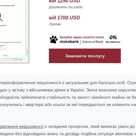
від 1250 USD
Документи та угода
від 1700 USD
Продаж
Замовити послугу
переоформлення нерухомості є актуальним для багатьох осіб. Особл
дон у зв’язку з військовими діями в Україні. Зміна власника нерух
еобхідністю забезпечити стабільність та захист сімейного майна чи
 розлучились і квартира або кошти за неї передаються як аліменти н
рмлення нерухомості
є складним процесом, який вимагає уваги до
 людини без відповідних знань та досвіду подібна ситуація виклика