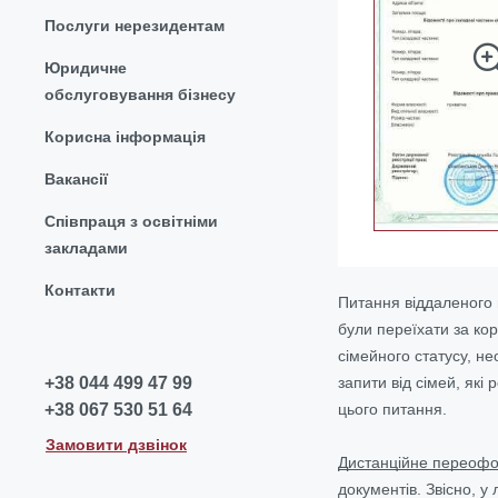
Послуги нерезидентам
Юридичне
обслуговування бізнесу
Корисна інформація
Вакансії
Співпраця з освітніми
закладами
Контакти
Питання віддаленого 
були переїхати за кор
сімейного статусу, н
запити від сімей, які
+38 044 499 47 99
цього питання.
+38 067 530 51 64
Замовити дзвінок
Дистанційне переофо
документів. Звісно, у