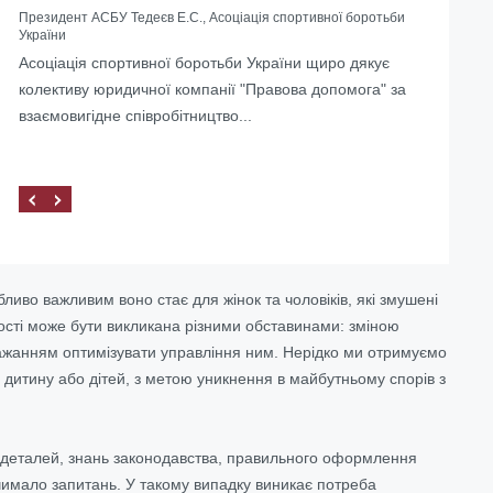
Президент АСБУ Тедеєв Е.С., Асоціація спортивної боротьби
України
Допомогли з ліквідацією іноземного представництва в
Асоціація спортивної боротьби України щиро дякує
Україні
колективу юридичної компанії "Правова допомога" за
взаємовигідне співробітництво...
иво важливим воно стає для жінок та чоловіків, які змушені
омості може бути викликана різними обставинами: зміною
 бажанням оптимізувати управління ним. Нерідко ми отримуємо
а дитину або дітей, з метою уникнення в майбутньому спорів з
 деталей, знань законодавства, правильного оформлення
є чимало запитань. У такому випадку виникає потреба