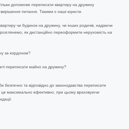
е тільки допоможе переписати квартиру на дружину
 вирішення питання. Такими є наші юристи.
вартиру чи будинок на дружину, чи інших родичів, надаючи
а розглянемо, як дистанційно переоформити нерухомість на
ну за кордоном?
меті переписати майно на дружину?
аби безпечно та відповідно до законодавства переписати
ти це максимально ефективно, при цьому враховуючи
ндації.