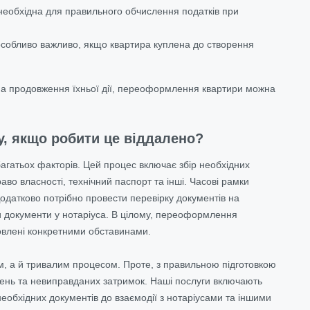
 необхідна для правильного обчислення податків при
особливо важливо, якщо квартира куплена до створення
в на продовження їхньої дії, переоформлення квартири можна
у, якщо робити це віддалено?
агатьох факторів. Цей процес включає збір необхідних
во власності, технічний паспорт та інші. Часові рамки
 Додатково потрібно провести перевірку документів на
ити документи у нотаріуса. В цілому, переоформлення
умовлені конкретними обставинами.
, а й тривалим процесом. Проте, з правильною підготовкою
ень та невиправданих затримок. Наші послуги включають
еобхідних документів до взаємодії з нотаріусами та іншими