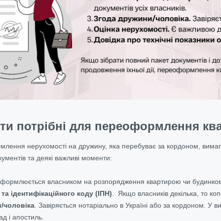
нти потрібні для переоформлення кв
ення нерухомості на дружину, яка перебуває за кордоном, вимага
кументів та деякі важливі моменти:
Оформлюється власником на розпорядження квартирою чи будинко
 та ідентифікаційного коду (ІПН)
. Якщо власників декілька, то копі
/чоловіка
. Завіряється нотаріально в Україні або за кордоном. У 
ад і апостиль.