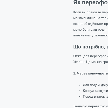
Як переофо
Коли ви плануєте пер
можливі лише на терит
все, щоб здійснити пр
може бути ваш родич 
впевненим у законност
Що потрібно, 
Отже, для переоформл
Україні. Це можна зр
1. Через консульств
Для подачі доку
Консул засвідчи
Перед візитом д
Значною перевагою є 