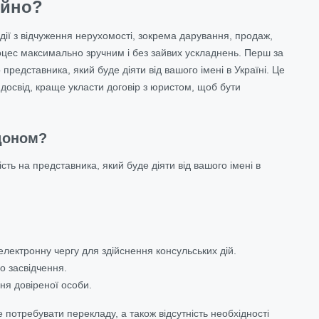
ійно?
ії з відчуження нерухомості, зокрема дарування, продаж,
процес максимально зручним і без зайвих ускладнень. Перш за
редставника, який буде діяти від вашого імені в Україні. Це
досвід, краще укласти договір з юристом, щоб бути
рдоном?
ь на представника, який буде діяти від вашого імені в
електронну чергу для здійснення консульських дій.
го засвідчення.
ня довіреної особи.
потребувати перекладу, а також відсутність необхідності