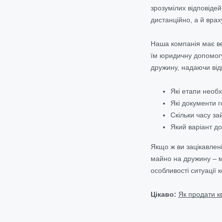
зрозумілих відповіде
дистанційно, а й вра
Наша компанія має ве
їм юридичну допомогу
дружину, надаючи відп
Які етапи необ
Які документи 
Скільки часу з
Який варіант д
Якщо ж ви зацікавлені
майно на дружину – м
особливості ситуації 
Цікаво:
Як продати к