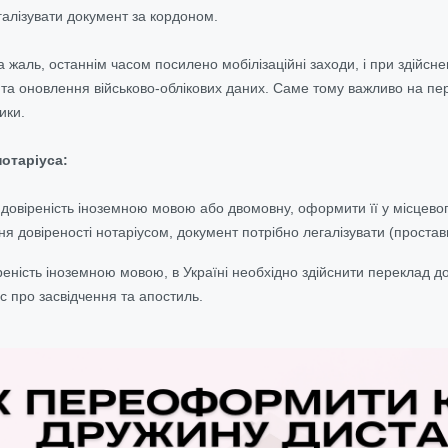
алізувати документ за кордоном.
 жаль, останнім часом посилено мобілізаційні заходи, і при здійснен
 та оновлення військово-облікових даних. Саме тому важливо на пе
ики.
нотаріуса:
довіреність іноземною мовою або двомовну, оформити її у місцевог
ня довіреності нотаріусом, документ потрібно легалізувати (простав
еність іноземною мовою, в Україні необхідно здійснити переклад д
с про засвідчення та апостиль.