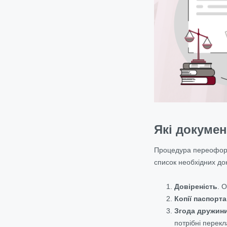
Які докуме
Процедура переоформл
список необхідних до
Довіреність
. 
Копії паспорта
Згода дружини
потрібні перекл