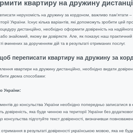
рмити квартиру на дружину дистанц
еписати нерухомість на дружину за кордоном, важливо пам'ятати – д
орії України. Існує кілька варіантів, які допоможуть зробити цей 
оцедуру дистанційно, необхідно оформити довіреність на надійного п
або знайомий, якому ви довіряєте. Але, як показує наш практичний 
і вчинених за дорученням дій та в результаті отриманих послуг.
щоб переписати квартиру на дружину за ко
ення квартири на дружину дистанційно, необхідно видати довіреніст
обити двома способами:
о України:
ментів до консульства України необхідно попередньо записатися в 
ть довіреність, яка буде чинною на території України без додатково
о консульства підготуйте текст довіреності, визначивши повноважен
отримання в результаті довіреності українською мовою, яка не буде 