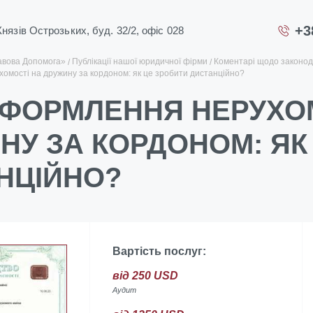
+3
 Князів Острозьких, буд. 32/2, офіс 028
авова Допомога»
Публікації нашої юридичної фірми
Коментарі щодо законод
мості на дружину за кордоном: як це зробити дистанційно?
ФОРМЛЕННЯ НЕРУХОМ
НУ ЗА КОРДОНОМ: ЯК
НЦІЙНО?
Вартість послуг:
від 250 USD
Аудит