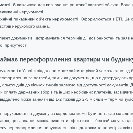
мості
. Є важливою для визначення ринкової вартості об'єкта. Вона
адкуванні нерухомості.
хнічні показники об'єкта нерухомості
. Оформлюється в БТІ. Це 
єстрів нерухомого майна.
пакет документів і дотримуватися термінів дії довіреностей та зая
ої присутності.
займає переоформлення квартири чи будинк
омості в Україні віддалено може зайняти різний час залежно від б
реоформлення за потреби, таких як документи, що підтверджують пра
 кількох днів до кількох тижнів залежно від доступності документів.
ити оплату державних зборів та інших необхідних платежів, засвідч
 віддалено може зайняти від 1-2 тижнів до 2-3 місяців – терміни з
нерухомості на дружину за кордоном може бути не тільки складним
кою, це завдання можна виконати ефективно – без зайвих ускладн
есу переоформлення нерухомості, від підготовки та перевірки всіх н