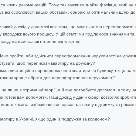
й та чітких рекомендацій. Тому так важливо знайти фахівця, який н
хує всі особливості ваших обставин, обираючи оптимальний шлях до
ликий досвід у допомозі клієнтам, що мають намір переоформити к
 впродовж всього процесу. У цій статті ми поділимося знаннями т
овіді на найчастіші питання від клієнтів:
хідно пройти, аби здійснити переоформлення нерухомості на дружи
готувати, щоб переписати квартиру на дружину?
аймає дистанційне переоформлення квартири чи будинку, якщо на 
оговору краще обрати для переоформлення нерухомості?
 не лише в отриманні теорії, а й вже потребуєте допомоги в тому, 
и готові вам допомогти. Наш досвід у даній сфері дозволяє зроби
кожного клієнта, забезпечивши персоналізовану підтримку та рекоме
вартиру в Україні, якщо один із подружжя за кордоном?