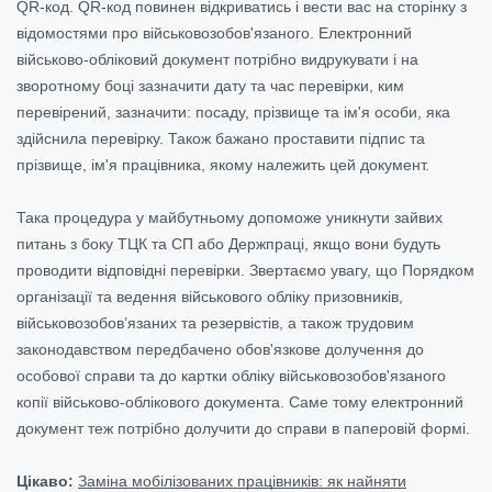
QR-код. QR-код повинен відкриватись і вести вас на сторінку з
відомостями про військовозобов'язаного. Електронний
військово-обліковий документ потрібно видрукувати і на
зворотному боці зазначити дату та час перевірки, ким
перевірений, зазначити: посаду, прізвище та ім'я особи, яка
здійснила перевірку. Також бажано проставити підпис та
прізвище, ім'я працівника, якому належить цей документ.
Така процедура у майбутньому допоможе уникнути зайвих
питань з боку ТЦК та СП або Держпраці, якщо вони будуть
проводити відповідні перевірки. Звертаємо увагу, що Порядком
організації та ведення військового обліку призовників,
військовозобов’язаних та резервістів, а також трудовим
законодавством передбачено обов'язкове долучення до
особової справи та до картки обліку військовозобов'язаного
копії військово-облікового документа. Саме тому електронний
документ теж потрібно долучити до справи в паперовій формі.
Цікаво:
Заміна мобілізованих працівників: як найняти