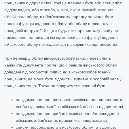
працівника підприємства, тоді це повинен бути або спеціаліст
відділу кадрів, або ж особа, у якої, окрім функцій ведення
військового обліку, в обов'язковому порядку повинна бути
наявна функція кадрового обліку або обліку персоналу в
посадовій інструкції. Якщо з будь-яких причин таку особу не
призначено, наприклад всі відмовились, то функції ведення
військового обліку покладаються на керівника підприємства.
При перевірці обліку військовозобов'язаних перевіряють
наявність документа про те, що Правила військового обліку
доведені під особистий підпис до військовозобов'язаних
працівників, це може бути відомість, відмітка в особовій картці
працівника тощо. Також на підприємстві повинні бути:
повідомлення про призначення/звільнення директора та
особи відповідальної за військовий облік на підприємстві;
повідомлення про прийняття/звільнення/переведення
військовозобов'язаних працівників підприємства;
списки персонального військового обліку та відомість