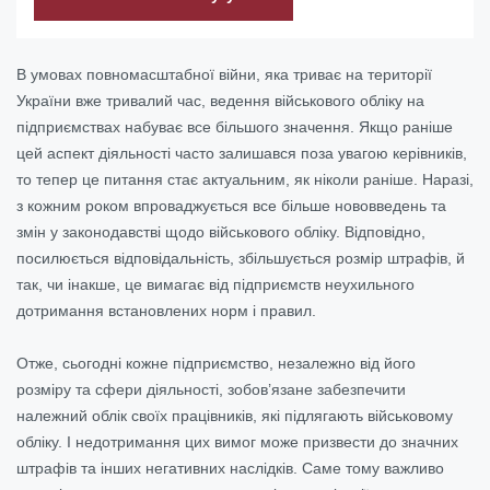
В умовах повномасштабної війни, яка триває на території
України вже тривалий час, ведення військового обліку на
підприємствах набуває все більшого значення. Якщо раніше
цей аспект діяльності часто залишався поза увагою керівників,
то тепер це питання стає актуальним, як ніколи раніше. Наразі,
з кожним роком впроваджується все більше нововведень та
змін у законодавстві щодо військового обліку. Відповідно,
посилюється відповідальність, збільшується розмір штрафів, й
так, чи інакше, це вимагає від підприємств неухильного
дотримання встановлених норм і правил.
Отже, сьогодні кожне підприємство, незалежно від його
розміру та сфери діяльності, зобов’язане забезпечити
належний облік своїх працівників, які підлягають військовому
обліку. І недотримання цих вимог може призвести до значних
штрафів та інших негативних наслідків. Саме тому важливо