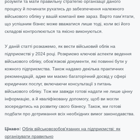
розуміти та мати правильну стратегію організації даного
процесу й починати рухатись до забезпечення належного
військового обліку у вашій компанії вже зараз. Варто пам’ятати,
що успішним бізнес може вважатися лише тоді, коли всі його
складові контролюються та якісно виконуються.
У даній статті розкажемо, як вести військовий облік на
підприємстві у 2024 році. Розкриємо ключові аспекти ведення
військового обліку, обов’язкові документи, які повинні бути у
кожного підприємства. Також надамо декілька практичних
рекомендацій, адже ми маємо багаторічний досвід у сфері
юридичних послуг, включаючи консультації з питань
військового обліку. Тож ми завжди готові надати не лише цінну
інформацію, а й кваліфіковану допомогу, щоб ви могли
зосередитись на розвитку свого бізнесу. Також, ми готові
подбати про дотримання всіх необхідних вимог законодавства.
Цікаво:
Облік військовозобов'язаних на підприємстві: як
організувати правильно