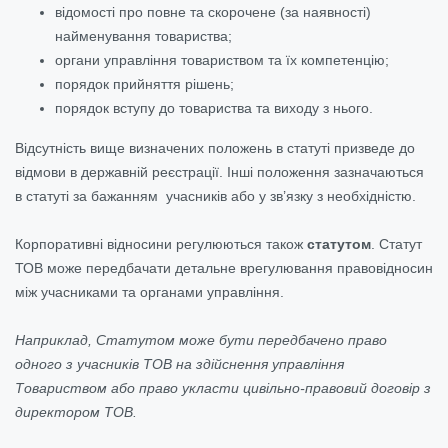
відомості про повне та скорочене (за наявності)
найменування товариства;
органи управління товариством та їх компетенцію;
порядок прийняття рішень;
порядок вступу до товариства та виходу з нього.
Відсутність вище визначених положень в статуті призведе до
відмови в державній реєстрації. Інші положення зазначаються
в статуті за бажанням учасників або у зв’язку з необхідністю.
Корпоративні відносини регулюються також
статутом
. Статут
ТОВ може передбачати детальне врегулювання правовідносин
між учасниками та органами управління.
Наприклад, Статутом може бути передбачено право
одного з учасників ТОВ на здійснення управління
Товариством або право укласти цивільно-правовий договір з
директором ТОВ.