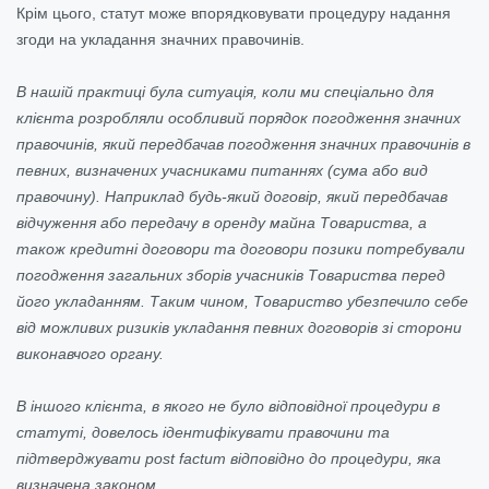
Крім цього, статут може впорядковувати процедуру надання
згоди на укладання значних правочинів.
В нашій практиці була ситуація, коли ми спеціально для
клієнта розробляли особливий порядок погодження значних
правочинів, який передбачав погодження значних правочинів в
певних, визначених учасниками питаннях (сума або вид
правочину). Наприклад будь-який договір, який передбачав
відчуження або передачу в оренду майна Товариства, а
також кредитні договори та договори позики потребували
погодження загальних зборів учасників Товариства перед
його укладанням. Таким чином, Товариство убезпечило себе
від можливих ризиків укладання певних договорів зі сторони
виконавчого органу.
В іншого клієнта, в якого не було відповідної процедури в
статуті, довелось ідентифікувати правочини та
підтверджувати post factum відповідно до процедури, яка
визначена законом.