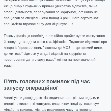
Якщо лікар з будь-яких причин (декретна відпустка, зміна
сфери діяльності, перебування за кордоном) офіційно не
працював за спеціальністю понад 3 роки, його сертифікат
спеціаліста втрачає силу для ліцензування.
Такому фахівцю необхідно офіційно пройти курси стажування
й знову підтвердити свою кваліфікацію. Подавати відомості про
лікаря із “простроченим” стажем до МОЗ — це прямий шлях
до миттєвої відмови у видачі ліцензії на хірургію та
перенесення дати старту вашої клініки на невизначений
термін.
П'ять головних помилок під час
запуску операційної
Аналізуючи досвід десятків медичних центрів, ми виділили
типові помилки, які коштують власникам іноді суттєвих сум —
мільйонів гривень, місяців втраченого часу та головне —