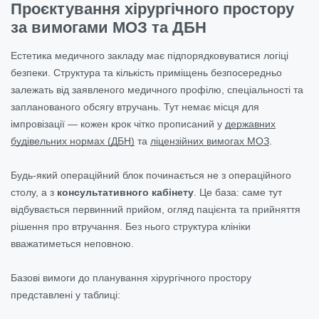
Проєктування хірургічного простору
за вимогами МОЗ та ДБН
Естетика медичного закладу має підпорядковуватися логіці
безпеки. Структура та кількість приміщень безпосередньо
залежать від заявленого медичного профілю, спеціальності та
запланованого обсягу втручань. Тут немає місця для
імпровізації — кожен крок чітко прописаний у
державних
будівельних нормах (ДБН)
та
ліцензійних вимогах МОЗ
.
Будь-який операційний блок починається не з операційного
столу, а з
консультативного кабінету
. Це база: саме тут
відбувається первинний прийом, огляд пацієнта та прийняття
рішення про втручання. Без нього структура клініки
вважатиметься неповною.
Базові вимоги до планування хірургічного простору
представлені у таблиці: