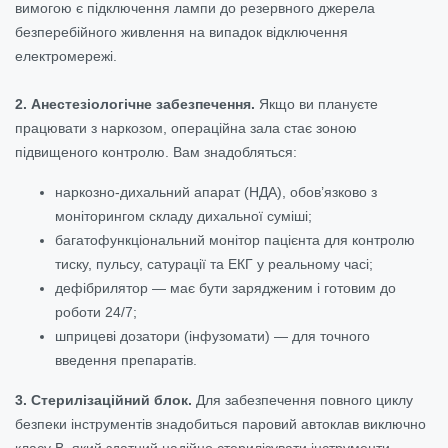
вимогою є підключення лампи до резервного джерела
безперебійного живлення на випадок відключення
електромережі.
2. Анестезіологічне забезпечення.
Якщо ви плануєте
працювати з наркозом, операційна зала стає зоною
підвищеного контролю. Вам знадобляться:
наркозно-дихальний апарат (НДА), обов’язково з
моніторингом складу дихальної суміші;
багатофункціональний монітор пацієнта для контролю
тиску, пульсу, сатурації та ЕКГ у реальному часі;
дефібрилятор — має бути зарядженим і готовим до
роботи 24/7;
шприцеві дозатори (інфузомати) — для точного
введення препаратів.
3. Стерилізаційний блок.
Для забезпечення повного циклу
безпеки інструментів знадобиться паровий автоклав виключно
класу B, який здатний надійно стерилізувати інструменти