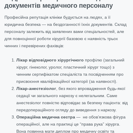
документів медичного персоналу
Професійна репутація клініки будується на людях, а її
юридична безпека — на бездоганності їхніх документів. Склад
персоналу залежить від заявлених вами спеціальностей, але
для повноцінної роботи хірургії базовою є наявність трьох
чинних і перевірених фахівців:
Лікар відповідного хірургічного
профілю (загальний
хірург, гінеколог, уролог, пластичний хірург тощо) з
чинним сертифікатом спеціаліста та посвідченням про
присвоєння кваліфікаційної категорії (за наявності).
Лікар-анестезіолог
, без якого впровадження будь-якої
седації чи загального наркозу є нелегальним. Саме
анестезіолог повністю відповідає за безпеку пацієнта: від
передопераційного огляду до виведення з наркозу.
Операційна медична сестра
— не обов’язкова фігура
операційної, але на практиці це “права рука” хірурга.
Вона повинна мати диплом про медичну освіту та