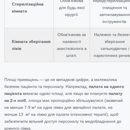
Обов’язкова
передстерилізацій
Стерилізаційна
для будь-якої
очищення та
кімната
хірургії.
автоклавування
інструментів.
Обов'язкова за
Належне та безпе
Кімната зберігання
наявності
зберігання
ліків
анестезіолога в
сильнодіючих і
штаті.
наркотичних речов
Площі приміщень — це не випадкові цифри, а математика
безпеки пацієнта та персоналу. Наприклад,
палата на одного
пацієнта
вимагає однієї площі, але якщо ви плануєте
палату
на 2-х осіб
, площа має пропорційно збільшуватися (зазвичай
не менше 7-9 м² на одне ліжко для звичайної палати, не
менше 13 м² на ліжко для палати інтенсивної терапії), щоб
забезпечити вільний доступ персоналу та медобладнання до
кожного ліжка.