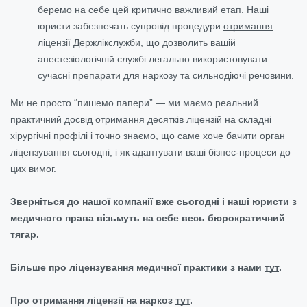
беремо на себе цей критично важливий етап. Наші
юристи забезпечать супровід процедури
отримання
ліцензії Держлікслужби
, що дозволить вашій
анестезіологічній службі легально використовувати
сучасні препарати для наркозу та сильнодіючі речовини.
Ми не просто “пишемо папери” — ми маємо реальний
практичний досвід отримання десятків ліцензій на складні
хірургічні профілі і точно знаємо, що саме хоче бачити орган
ліцензування сьогодні, і як адаптувати ваші бізнес-процеси до
цих вимог.
Зверніться до нашої компанії вже сьогодні і наші юристи з
медичного права візьмуть на себе весь бюрократичний
тягар.
Більше про ліцензування медичної практики з нами
тут
.
Про отримання ліцензії на наркоз
тут
.