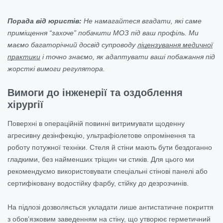
Порада від юристів:
Не намагайтеся вгадати, які саме
приміщення “захоче” побачити МОЗ під ваш профіль. Ми
маємо багаторічний досвід супроводу
ліцензування медичної
практики
і точно знаємо, як адаптувати ваші побажання під
жорсткі вимоги регулятора.
Вимоги до інженерії та оздоблення
хірургії
Поверхні в операційній повинні витримувати щоденну
агресивну дезінфекцію, ультрафіолетове опромінення та
роботу потужної техніки. Стеля й стіни мають бути бездоганно
гладкими, без найменших тріщин чи стиків. Для цього ми
рекомендуємо використовувати спеціальні стінові панелі або
сертифіковану водостійку фарбу, стійку до дезрозчинів.
На підлозі дозволяється укладати лише антистатичне покриття
з обов’язковим заведенням на стіну, що утворює герметичний