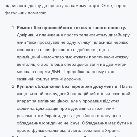
підривають довіру до проєкту на самому старті. Отже, серед
фатальних помилок:
Ремонт без професійного технологічного проєкту.
Довіривши планування просто талановитому дизайнеру,
який “вже проєктував не одну клініку”, власники нерідко
дізнаються після фінішного оздоблення, що в
приміщенні неможливо змонтувати припливно-витяжну
вентиляцію або площа операційної зали на два метри
менша за норми ДБН. Переробка на цьому етапі
зазвичай коштує втричі дорожче.
Купівля обладнання без перевірки документів.
Навіть
якщо ви знайшли чудовий операційний стіл чи лазерний
апарат за вигідною ціною, але у продавця відсутня
офіційна Декларація про відповідність технічним
регламентам України, для ліцензійного органу цього
обладнання юридично не існує. Обладнання має бути не
просто функціональним, а легалізованим в Україні.