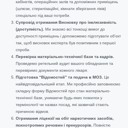
кабінетів, операційних залів та допоміжних приміщень
(шлюзи, стерилізаційні, кімнати зберігання ліків)
спеціально під ваші потреби.
Супровід отримання Висновку про інклюзивність
(доступність).
Ми знаємо всі тонкощі вимог до
доступності приміщень і допоможемо підготувати об'єкт
так, щоб висновок експерта був позитивним з першої
спроби.
Перевірка матеріально-технічної бази та кадрів.
Проведемо ретельний аудит вашого обладнання та
перевіримо документи кожного лікаря.
Підготовка “Відомостей” та подача в МОЗ.
Це
найвідповідальніший етап. Ми професійно заповнюємо
складну форму Відомостей про стан матеріально-
технічної бази, уникаючи будь-яких помилок у
термінології чи назвах посад, які зазвичай стають
причиною відмов.
Отримання ліцензії на обіг наркотичних засобів,
психотропних речовин і прекурсорів.
Повністю