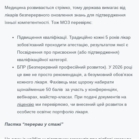
Медицина розвивається стрімко, тому держава вимагає від
лікарів безперервного оновлення знань для підтвердження
їхньої компетентності. Тож МОЗ перевіряє:
Підвищення кваліфікації. Традиційно кожні 5 років лікар
зобов’язаний проходити атестацію, результатом якої є
Посвідчення про присвоєння (або підтвердження)
кваліфікаційної категорії.
БПР (Безперервний професійний розвиток). У 2026 році
це вже не просто рекомендація, а безумовний обов’язок
кожного лікаря. Фахівець має щороку набирати
щонайменше 50 балів за участь у конференціях,
вебінарах, майстер-класах. При подачі документів на
ліцензію
ми перевіряємо, чи внесений цей розвиток в
особисте освітнє портфоліо лікаря.
Пастка “перерви у стажі”
Це один із найбільш підступних моментів при підборі команди.