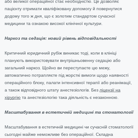
або великої операційної стає необхідністю. Це дозволяє
пацієнту отримати кваліфіковану допомогу й повернутися
додому того ж дня, що є золотим стандартом сучасної
медицини та ознакою високої клінічної культури.
Наркоз та седація: новий рівень відповідальності
Критичний юридичний рубіж виникає тоді, коли в клініці
планують використовувати внутрішньовенну седацію або
загальний наркоз. Щойно ви переступаєте цю межу,
автоматично потрапляєте під жорсткі вимоги щодо наявності
операційного блоку, палати інтенсивної терапії або реанімації,
а також відповідного штату анестезіологів. Без
ліцензії на
хірургію
та анестезіологію така діяльність є незаконною.
Масштабування в естетичній медицині та стоматології
Масштабування в естетичній медицині чи сучасній стоматології
сьогодні майже неможливе без операційної. Складна