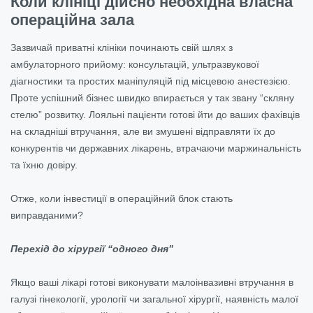
Коли клініці дійсно необхідна власна
операційна зала
Зазвичай приватні клініки починають свій шлях з
амбулаторного прийому: консультацій, ультразвукової
діагностики та простих маніпуляцій під місцевою анестезією.
Проте успішний бізнес швидко впирається у так звану “скляну
стелю” розвитку. Лояльні пацієнти готові йти до ваших фахівців
на складніші втручання, але ви змушені відправляти їх до
конкурентів чи державних лікарень, втрачаючи маржинальність
та їхню довіру.
Отже, коли інвестиції в операційний блок стають
виправданими?
Перехід до хірургії “одного дня”
Якщо ваші лікарі готові виконувати малоінвазивні втручання в
галузі гінекології, урології чи загальної хірургії, наявність малої