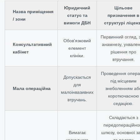
Юридичний
Цільове
Назва приміщення
статус та
призначення в
/ зони
вимоги ДБН
структурі ліценз
Первинний огляд, з
Обов'язковий
Консультативний
анамнезу, ухвале
елемент
кабінет
рішення про
клініки.
втручання.
Проведення опера
Допускається
під місцевим
для
Мала операційна
знеболенням аб
малоінвазивних
короткочасною
втручань.
седацією.
Складається з
передопераційно
Вимагає
шлюзу, основної з
каскадного
та палати