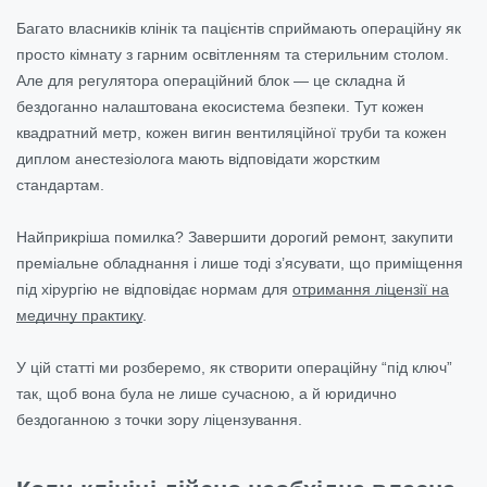
Багато власників клінік та пацієнтів сприймають операційну як
просто кімнату з гарним освітленням та стерильним столом.
Але для регулятора операційний блок — це складна й
бездоганно налаштована екосистема безпеки. Тут кожен
квадратний метр, кожен вигин вентиляційної труби та кожен
диплом анестезіолога мають відповідати жорстким
стандартам.
Найприкріша помилка? Завершити дорогий ремонт, закупити
преміальне обладнання і лише тоді з’ясувати, що приміщення
під хірургію не відповідає нормам для
отримання ліцензії на
медичну практику
.
У цій статті ми розберемо, як створити операційну “під ключ”
так, щоб вона була не лише сучасною, а й юридично
бездоганною з точки зору ліцензування.