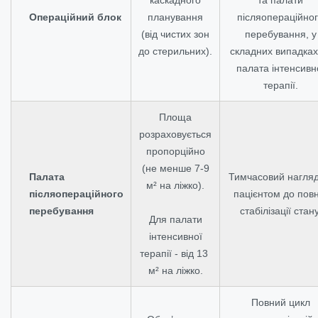
Операційний блок
планування
післяопераційно
(від чистих зон
перебування, у
до стерильних).
складних випадка
палата інтенсивн
терапії.
Площа
розраховується
пропорційно
(не менше 7-9
Палата
Тимчасовий нагляд
м² на ліжко).
післяопераційного
пацієнтом до повн
перебування
стабілізації стану
Для палати
інтенсивної
терапії - від 13
м² на ліжко.
Повний цикл