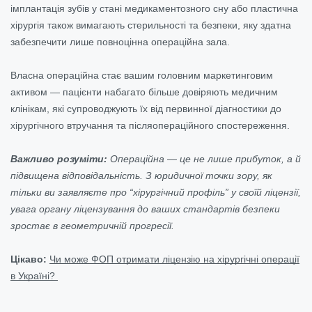
імплантація зубів у стані медикаментозного сну або пластична
хірургія також вимагають стерильності та безпеки, яку здатна
забезпечити лише повноцінна операційна зала.
Власна операційна стає вашим головним маркетинговим
активом — пацієнти набагато більше довіряють медичним
клінікам, які супроводжують їх від первинної діагностики до
хірургічного втручання та післяопераційного спостереження.
Важливо розуміти:
Операційна — це не лише прибуток, а й
підвищена відповідальність. З юридичної точки зору, як
тільки ви заявляєте про “хірургічний профіль” у своїй ліцензії,
увага органу ліцензування до ваших стандартів безпеки
зростає в геометричній прогресії.
Цікаво:
Чи може ФОП отримати ліцензію на хірургічні операції
в Україні?