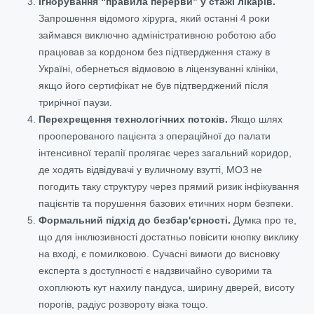
Ігнорування “правила перерви” у стажі лікарів.
Запрошення відомого хірурга, який останні 4 роки
займався виключно адміністративною роботою або
працював за кордоном без підтвердження стажу в
Україні, обернеться відмовою в ліцензуванні клініки,
якщо його сертифікат не був підтверджений після
трирічної паузи.
Перехрещення технологічних потоків.
Якщо шлях
прооперованого пацієнта з операційної до палати
інтенсивної терапії пролягає через загальний коридор,
де ходять відвідувачі у вуличному взутті, МОЗ не
погодить таку структуру через прямий ризик інфікування
пацієнтів та порушення базових етичних норм безпеки.
Формальний підхід до безбар'єрності.
Думка про те,
що для інклюзивності достатньо повісити кнопку виклику
на вході, є помилковою. Сучасні вимоги до висновку
експерта з доступності є надзвичайно суворими та
охоплюють кут нахилу пандуса, ширину дверей, висоту
порогів, радіус розвороту візка тощо.