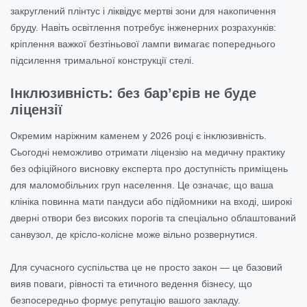
закруглений плінтус і ліквідує мертві зони для накопичення
бруду. Навіть освітлення потребує інженерних розрахунків:
кріплення важкої безтіньової лампи вимагає попереднього
підсилення тримальної конструкції стелі.
Інклюзивність: без бар’єрів не буде
ліцензії
Окремим наріжним каменем у 2026 році є інклюзивність.
Сьогодні неможливо отримати ліцензію на медичну практику
без офіційного висновку експерта про доступність приміщень
для маломобільних груп населення. Це означає, що ваша
клініка повинна мати пандуси або підйомники на вході, широкі
дверні отвори без високих порогів та спеціально облаштований
санвузол, де крісло-колісне може вільно розвернутися.
Для сучасного суспільства це не просто закон — це базовий
вияв поваги, рівності та етичного ведення бізнесу, що
безпосередньо формує репутацію вашого закладу.