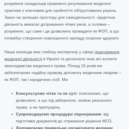
розуміння складнощів правового регулювання медичної
практики є ключовим для прийняття обґрунтованих рішень.
Закон не залишає простору для самодіяльності: хірургічна
діяльність вимагає дотримання чітких умов, а головне –
розуміння, що саме і де дозволено провадити як ФОП, а що
потребує створення повноцінного закладу охорони здоров’я.
Наша команда має глибоку експертизу у сфері
ліцензування
медичної діяльності
в Україні та досконало знає всі аспекти
законодавства медичного права. Понад 15 років ми
забезпечуємо надійну правову допомогу медичним лікарям –
як ФОП, так і юридичних осіб. Ми:
Консультуємо чітко та по суті
: пояснюємо, що
дозволено, а що під забороною, мовою реального
права, а не припущень.
Супроводжуємо процедури ліцензування
: від
підготовки документів до отримання рішення МОЗ.
Допомагаємо правильно організувати медичну