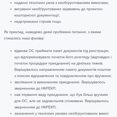
наданні технічних умов з необгрунтованими вимогами;
висуванні необґрунтованих зауважень до проектно-
кошторисної документації;
недотриманні строків тощо.
Як приклад, наведемо деякі проблемні питання, з якими
стикались наші фахівці:
відмова ОС приймати пакет документів під реєстрацію,
що відтерміновувало початок його розгляду (відповідно і
початок процедури приєднання) на декілька тижнів.
Вирішувалось направленням пакету документів поштою
з описом відправлення та повідомленням про вручення;
зволікання із виконанням приєднання. Вирішувалось
зверненням до НКРЕКП;
нав`язування виду приєднання, що був більш зручним
для ОС, але не задовольняв споживача. Вирішувалось
зверненням до НКРЕКП;
зазначення у технічних умовах необгрунтованих вимог.