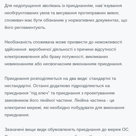
Для недопущення зволікань із приєднанням, нав`язування
необгрунтованих умов та висування протиправних вимог,
споживач має бути обізнаним у нормативних документах, що
його регламентують.
Необізнаність споживача може призвести до неможливості
здійснення виробничої діяльності з причини відсутності
електроживлення або браку потужності, викликаних
невиконанням або несвоєчасним виконанням приєднання.
Приєднання розподіляються на два види: стандартні та
нестандартні. Останні додатково підрозділяються на
приєднання “під ключ” та приєднання з проектуванням
замовником його лінійної частини. Лінійна частина - це
електричні мережі, які необхідно побудувати для виконання
приєднання.
Зазначені вище види обумовлюють приєднання до мереж ОС.