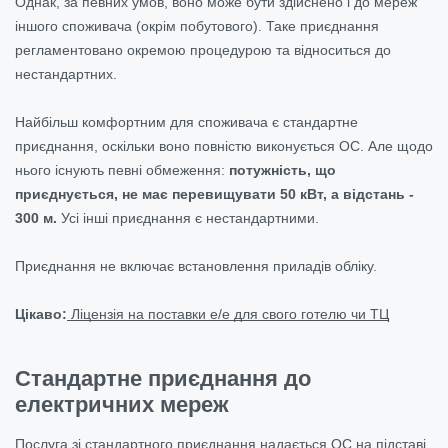
Однак, за певних умов, воно може бути здійснено і до мереж
іншого споживача (окрім побутового). Таке приєднання
регламентовано окремою процедурою та відноситься до
нестандартних.
Найбільш комфортним для споживача є стандартне
приєднання, оскільки воно повністю виконується ОС. Але щодо
нього існують певні обмеження:
потужність, що
приєднується, не має перевищувати 50 кВт, а відстань -
300 м.
Усі інші приєднання є нестандартними.
Приєднання не включає встановлення приладів обліку.
Цікаво:
Ліцензія на поставки е/е для свого готелю чи ТЦ
Стандартне приєднання до
електричних мереж
Послуга зі стандартного приєднання надається ОС на підставі