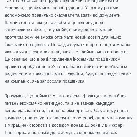
Так трапляється, що трудові відносини з працівником не
склалися, і це викликає певні труднощі. У такому разі ми
допоможемо правильно скасувати та здати всі документи.
Важливо знати, якщо не зробити це відповідно до
затверджених вимог, то у майбутньому ваша компанія
протягом року не зможе отримати новий дозвіл для інших
іноземних працівників. Не слід забувати й про те, що компанія,
яка залучає іноземних працівників, є приймаючою стороною.
Це означає, що в разі порушення іноземним працівником
правил перебування в Україні фінансові витрати, пов'язані із
видворенням таких іноземців з України, будуть покладені саме
на компанію, яка запросила працівника.
Зрозуміло, що наймати у штат окремо фахівця з міграційних
питань економічно невигідно, та й не завжди кандидат
виправдає ваші сподівання на експертність. Саме тому наша
компанія, пропонує такі послуги на аутсорсі, адже має команду
з міграційних юристів з досвідом понад 16 років у цій сфері.
Наші юристи не тільки допоможуть з оформленням всіх