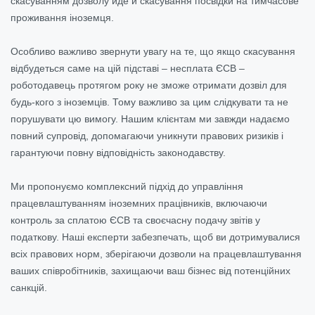
скасуванням дозволу йде й скасування посвідки на тимчасове
проживання іноземця.
Особливо важливо звернути увагу на те, що якщо скасування
відбудеться саме на цій підставі – несплата ЄСВ –
роботодавець протягом року не зможе отримати дозвіл для
будь-кого з іноземців. Тому важливо за цим слідкувати та не
порушувати цю вимогу. Нашим клієнтам ми завжди надаємо
повний супровід, допомагаючи уникнути правових ризиків і
гарантуючи повну відповідність законодавству.
Ми пропонуємо комплексний підхід до управління
працевлаштуванням іноземних працівників, включаючи
контроль за сплатою ЄСВ та своєчасну подачу звітів у
податкову. Наші експерти забезпечать, щоб ви дотримувалися
всіх правових норм, зберігаючи дозволи на працевлаштування
ваших співробітників, захищаючи ваш бізнес від потенційних
санкцій.