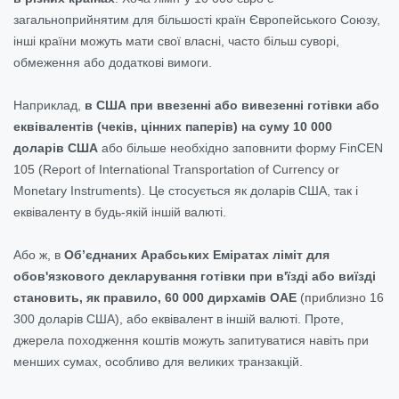
загальноприйнятим для більшості країн Європейського Союзу,
інші країни можуть мати свої власні, часто більш суворі,
обмеження або додаткові вимоги.
Наприклад,
в США при ввезенні або вивезенні готівки або
еквівалентів (чеків, цінних паперів) на суму 10 000
доларів США
або більше необхідно заповнити форму FinCEN
105 (Report of International Transportation of Currency or
Monetary Instruments). Це стосується як доларів США, так і
еквіваленту в будь-якій іншій валюті.
Або ж, в
Об’єднаних Арабських Еміратах ліміт для
обов'язкового декларування готівки при в'їзді або виїзді
становить, як правило, 60 000 дирхамів ОАЕ
(приблизно 16
300 доларів США), або еквівалент в іншій валюті. Проте,
джерела походження коштів можуть запитуватися навіть при
менших сумах, особливо для великих транзакцій.