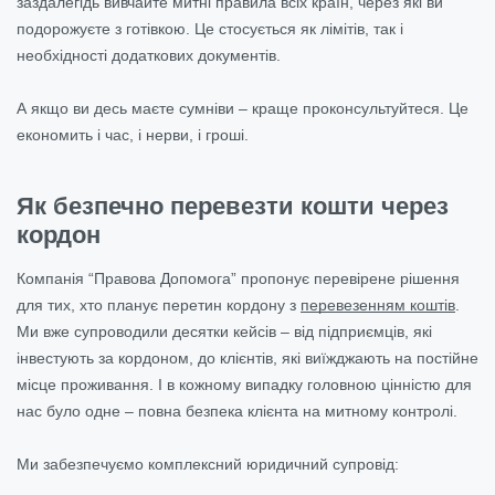
заздалегідь вивчайте митні правила всіх країн, через які ви
подорожуєте з готівкою. Це стосується як лімітів, так і
необхідності додаткових документів.
А якщо ви десь маєте сумніви – краще проконсультуйтеся. Це
економить і час, і нерви, і гроші.
Як безпечно перевезти кошти через
кордон
Компанія “Правова Допомога” пропонує перевірене рішення
для тих, хто планує перетин кордону з
перевезенням коштів
.
Ми вже супроводили десятки кейсів – від підприємців, які
інвестують за кордоном, до клієнтів, які виїжджають на постійне
місце проживання. І в кожному випадку головною цінністю для
нас було одне – повна безпека клієнта на митному контролі.
Ми забезпечуємо комплексний юридичний супровід: