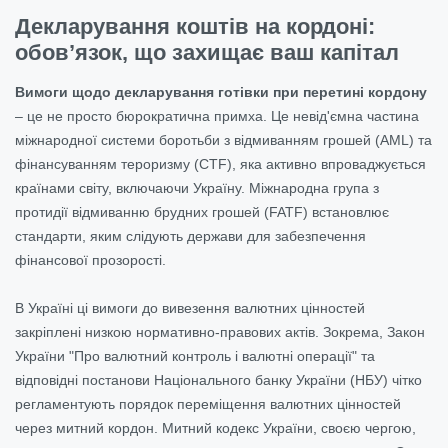
Декларування коштів на кордоні:
обов’язок, що захищає ваш капітал
Вимоги щодо декларування готівки при перетині кордону
– це не просто бюрократична примха. Це невід'ємна частина
міжнародної системи боротьби з відмиванням грошей (AML) та
фінансуванням тероризму (CTF), яка активно впроваджується
країнами світу, включаючи Україну. Міжнародна група з
протидії відмиванню брудних грошей (FATF) встановлює
стандарти, яким слідують держави для забезпечення
фінансової прозорості.
В Україні ці вимоги до вивезення валютних цінностей
закріплені низкою нормативно-правових актів. Зокрема, Закон
України "Про валютний контроль і валютні операції" та
відповідні постанови Національного банку України (НБУ) чітко
регламентують порядок переміщення валютних цінностей
через митний кордон. Митний кодекс України, своєю чергою,