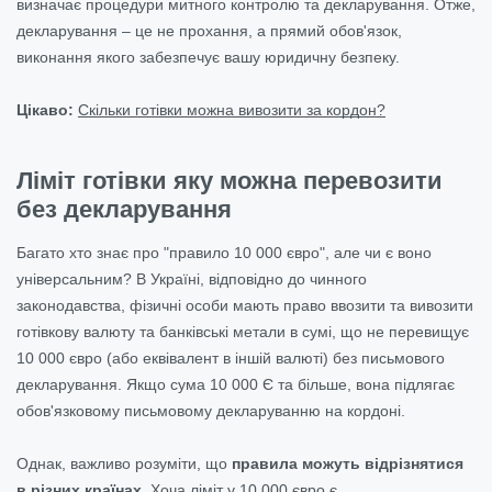
визначає процедури митного контролю та декларування. Отже,
декларування – це не прохання, а прямий обов'язок,
виконання якого забезпечує вашу юридичну безпеку.
Цікаво:
Скільки готівки можна вивозити за кордон?
Ліміт готівки яку можна перевозити
без декларування
Багато хто знає про "правило 10 000 євро", але чи є воно
універсальним? В Україні, відповідно до чинного
законодавства, фізичні особи мають право ввозити та вивозити
готівкову валюту та банківські метали в сумі, що не перевищує
10 000 євро (або еквівалент в іншій валюті) без письмового
декларування. Якщо сума 10 000 Є та більше, вона
підлягає
обов'язковому письмовому декларуванню на кордоні.
Однак, важливо розуміти, що
правила можуть відрізнятися
в різних країнах
. Хоча ліміт у 10 000 євро є