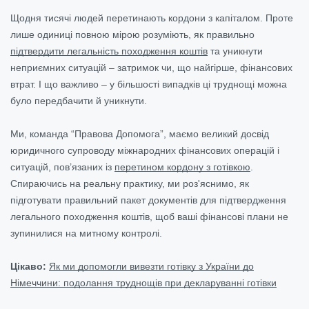
Щодня тисячі людей перетинають кордони з капіталом. Проте
лише одиниці повною мірою розуміють, як правильно
підтвердити легальність походження коштів
та уникнути
неприємних ситуацій – затримок чи, що найгірше, фінансових
втрат. І що важливо – у більшості випадків ці труднощі можна
було передбачити й уникнути.
Ми, команда “Правова Допомога”, маємо великий досвід
юридичного супроводу міжнародних фінансових операцій і
ситуацій, пов’язаних із
перетином кордону з готівкою
.
Спираючись на реальну практику, ми роз'яснимо, як
підготувати правильний пакет документів для підтвердження
легального походження коштів, щоб ваші фінансові плани не
зупинилися на митному контролі.
Цікаво:
Як ми допомогли вивезти готівку з України до
Німеччини: подолання труднощів при декларуванні готівки