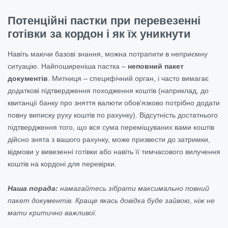
Потенційні пастки при перевезенні
готівки за кордон і як їх уникнути
Навіть маючи базові знання, можна потрапити в неприємну
ситуацію. Найпоширеніша пастка –
неповний пакет
документів
. Митниця – специфічний орган, і часто вимагає
додаткові підтвердження походження коштів (наприклад, до
квитанції банку про зняття валюти обовʼязково потрібно додати
повну виписку руху коштів по рахунку). Відсутність достатнього
підтвердження того, що вся сума переміщуваних вами коштів
дійсно знята з вашого рахунку, може призвести до затримки,
відмови у вивезенні готівки або навіть її тимчасового вилучення
коштів на кордоні для перевірки.
Наша порада:
намагайтесь зібрати максимально повний
пакет документів. Краще якась довідка буде зайвою, ніж не
мати критично важливої.