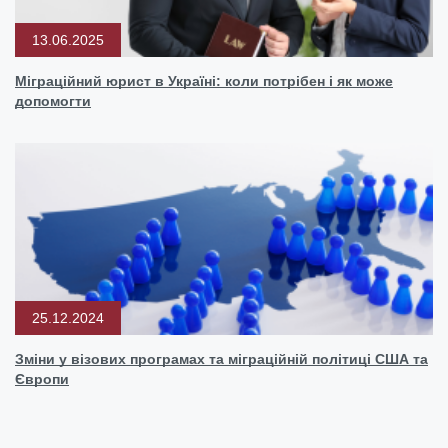
13.06.2025
Міграційний юрист в Україні: коли потрібен і як може
допомогти
25.12.2024
Зміни у візових програмах та міграційній політиці США та
Європи