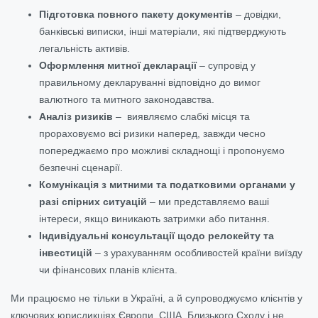
Підготовка повного пакету документів
– довідки,
банківські виписки, інші матеріали, які підтверджують
легальність активів.
Оформлення митної декларації
– супровід у
правильному декларуванні відповідно до вимог
валютного та митного законодавства.
Аналіз ризиків
– виявляємо слабкі місця та
прораховуємо всі ризики наперед, завжди чесно
попереджаємо про можливі складнощі і пропонуємо
безпечні сценарії.
Комунікація з митними та податковими органами у
разі спірних ситуацій
– ми представляємо ваші
інтереси, якщо виникають затримки або питання.
Індивідуальні консультації щодо релокейту та
інвестицій
– з урахуванням особливостей країни виїзду
чи фінансових планів клієнта.
Ми працюємо не тільки в Україні, а й супроводжуємо клієнтів у
ключових юрисдикціях Європи, США, Близького Сходу і не