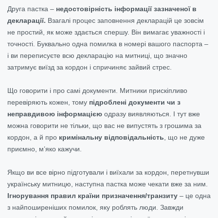
Друга пастка –
недостовірність інформації зазначеної в
декларації.
Взагалі процес заповнення декларацій це зовсім
не простий, як може здається спершу. Він вимагає уважності і
точності. Буквально одна помилка в номері вашого паспорта –
і ви переписуєте всю декларацію на митниці, що значно
затримує виїзд за кордон і спричиняє зайвий стрес.
Що говорити і про самі документи. Митники прискіпливо
перевіряють кожен, тому
підроблені документи чи з
неправдивою інформацією
одразу виявляються. І тут вже
можна говорити не тільки, що вас не випустять з грошима за
кордон, а й про
кримінальну відповідальність
, що не дуже
приємно, м’яко кажучи.
Якщо ви все вірно підготували і виїхали за кордон, перетнувши
українську митницю, наступна пастка може чекати вже за ним.
Ігнорування правил країни призначення/транзиту
– це одна
з найпоширеніших помилок, яку роблять люди. Завжди