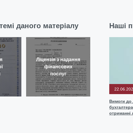
темі даного матеріалу
Наші п
я
Ліцензія з надання
ої
фінансових
и
послуг
22.06.20
Вимоги до 
бухгалтер
отриманні л