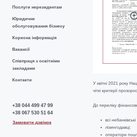
Послуги нерезидентам
Юридичне
обслуговування бізнесу
Корисна інформація
Вакансії
Співпраця з освітніми
закладами
Контакти
У квітні 2021 року На
чіткі критерії прозор
До переліку фінансов
+38 044 499 47 99
+38 067 530 51 64
всі небанківськ
Замовити дзвінок
лізингодавці;
оператори пошто