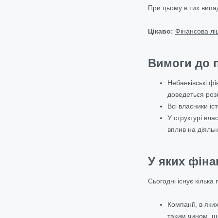
При цьому в тих випа
Цікаво:
Фінансова лі
Вимоги до п
Небанківські фі
доведеться розк
Всі власники іс
У структурі вл
вплив на діяльн
У яких фін
Сьогодні існує кілька
Компанії, в яки
таким чином, щ