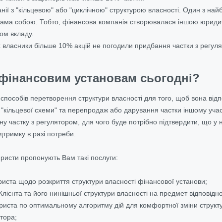
нії з "кільцевою" або "циклічною" структурою власності.
Один з найб
сама собою. Тобто, фінансова компанія створювалася іншою юридич
ом вкладу.
их власники більше 10% акцій не погодили придбання частки з регул
фінансовим установам сьогодні?
 способів перетворення структури власності для того, щоб вона ві
з "кільцевої схеми" та перепродаж або дарування частки іншому уч
ну частку з регулятором, для чого буде потрібно підтвердити, що у 
дтримку в разі потреби.
юристи пропонують Вам такі послуги:
риста щодо розкриття структури власності фінансової установи;
 Клієнта та його нинішньої структури власності на предмет відповідн
иста по оптимальному алгоритму дій для комфортної зміни структури
тора;