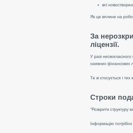
всі новостворен
Як це вплине на робо
За нерозкри
ліцензії.
У разі несвоєчасного
наявних фінансових л
Те ж стосується і тих
Строки пода
"Розкрити структуру в
Інформацію потрібно н