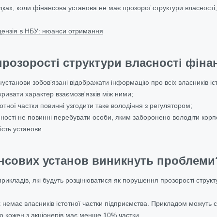
дках, коли фінансова установа не має прозорої структури власності
цензія в НБУ: нюанси отримання
розорості структури власності фінан
нустанови зобов'язані відображати інформацію про всіх власників іс
ривати характер взаємозв'язків між ними;
тотної частки повинні узгодити таке володіння з регулятором;
асності не повинні перебувати особи, яким заборонено володіти ко
ість установи.
ансових установ виникнуть проблеми
 прикладів, які будуть розцінюватися як порушення прозорості струк
х немає власників істотної частки підприємства.
Прикладом можуть сл
о кожен з акціонерів має менше 10% частки.