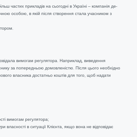
ільш частих прикладів на сьогодні в Україні – компанія де-
ною особою, в якій після створення стала учасником з
ятором
.
дповідала вимогам регулятора. Наприклад, виведення
аснику за попередньою домовленістю. Після цього необхідно
нового власника достатньо коштів для того, щоб надати
ості вимогам регулятора;
 власності в ситуації Клієнта, якщо вона не відповідає