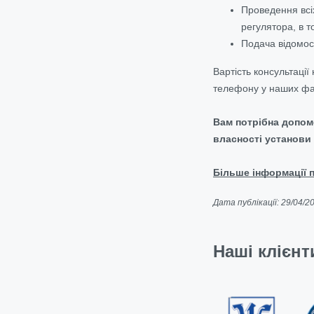
Проведення всіх
регулятора, в т
Подача відомост
Вартість консультаці
телефону у наших фах
Вам потрібна допом
власності установи 
Більше інформації пр
Дата публікації: 29/04/2
Наші клієнт