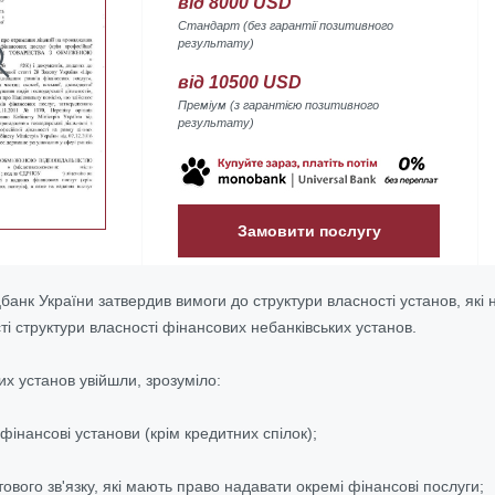
від 8000 USD
Стандарт (без гарантії позитивного
результату)
від 10500 USD
Преміум (з гарантією позитивного
результату)
Замовити послугу
цбанк України затвердив вимоги до структури власності установ, які
ості структури власності фінансових небанківських установ.
их установ увійшли, зрозуміло:
і фінансові установи (крім кредитних спілок);
вого зв'язку, які мають право надавати окремі фінансові послуги;