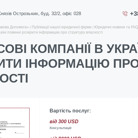
+3
 Князів Острозьких, буд. 32/2, офіс 028
авова Допомога»
Публікації нашої юридичної фірми
Юридичні новини та FAQ
раїні повинні розкрити інформацію про структуру власності
ОВІ КОМПАНІЇ В УКРА
ИТИ ІНФОРМАЦІЮ ПРО
ОСТІ
Вартість послуг:
від 300 USD
Консультація