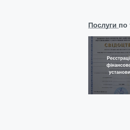
Послуги
по 
Реєстраці
фінансов
установ