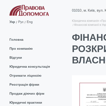
01010, м. Київ, вул.
Юридична компанія «Пр
Укр
Рус
Eng
Фінансові компанії в Ук
ФІНАНС
Головна
РОЗКР
Про компанію
ВЛАСН
Відгуки
Юридична консультація
Отримати ліцензію
Реєстрація фірми
Продаж діючих фірм
Юридичні практики