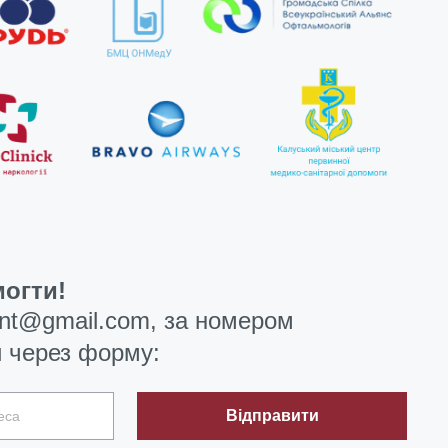
огти!
ent@gmail.com
, за номером
 через форму:
Відправити