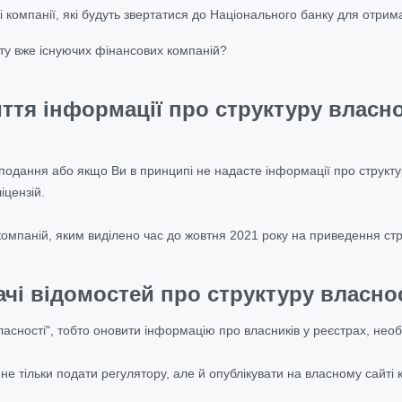
і компанії, які будуть звертатися до Національного банку для отрима
ту вже існуючих фінансових компаній?
ття інформації про структуру власн
 подання або якщо Ви в принципі не надасте інформації про структ
іцензій.
 компаній, яким виділено час до жовтня 2021 року на приведення стру
чі відомостей про структуру власно
ласності", тобто оновити інформацію про власників у реєстрах, нео
е тільки подати регулятору, але й опублікувати на власному сайті к