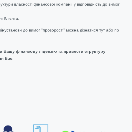
ктури власності фінансової компанії у відповідність до вимог
і Клієнта.
фінустанови до вимог "прозорості" можна дізнатися
тут
або по
 Вашу фінансову ліцензію та привести структуру
ля Вас.