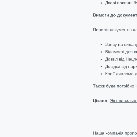
Двері повинні б
Вимоги до документі
Перелік документів д
Заяву на видачу
Відомості для ви
Дозвіл від Нацп
Довідки від нар
Копії диплома д
Також буде потрібно 
Цікаво:
Як правильно
Наша компанія пропон