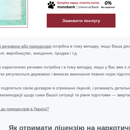
Замовити послугу
ні речовини або прекурсори
потрібна в тому випадку, якщо Ваша дія
ня, виробництво, знищення, продаж і т.д.
я наркотичних речовин потрібна і в тому випадку, якщо у Вас вже є 
стко регулюється державою і вимагає виконання певних норм підгото
поділяться своїм досвідом в отриманні ліцензії, і розкажуть детальн
екомендації щодо саме Вашої ситуації та рівня підготовки — зверт
до прекурсорів в Україні?
Як отримати ліцензію на наркотичн