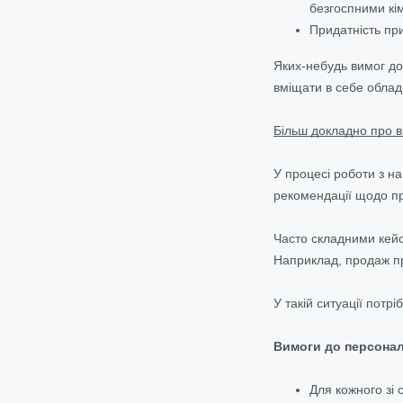
безгоспними кі
Придатність пр
Яких-небудь вимог до
вміщати в себе облад
Більш докладно про в
У процесі роботи з н
рекомендації щодо пр
Часто складними кейса
Наприклад, продаж пр
У такій ситуації потр
Вимоги до персонал
Для кожного зі 