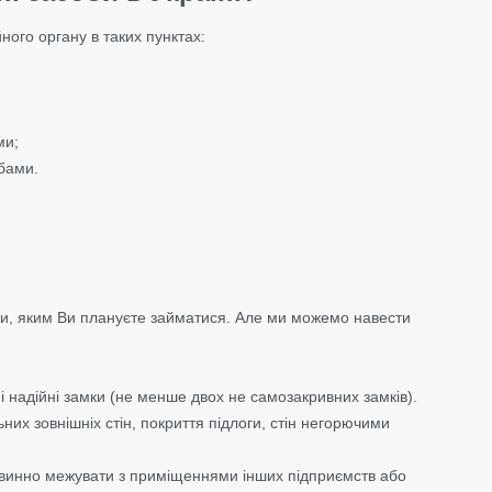
ного органу в таких пунктах:
ми;
бами.
ами, яким Ви плануєте займатися. Але ми можемо навести
і надійні замки (не менше двох не самозакривних замків).
их зовнішніх стін, покриття підлоги, стін негорючими
овинно межувати з приміщеннями інших підприємств або