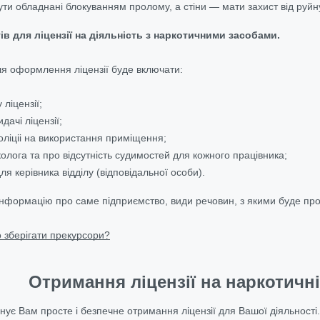
ути обладнані блокуванням пролому, а стіни — мати захист від руйн
в для ліцензії на діяльність з наркотичними засобами.
ля оформлення ліцензії буде включати:
 ліцензії;
дачі ліцензії;
оліціі на використання приміщення;
колога та про відсутність судимостей для кожного працівника;
ля керівника відділу (відповідальної особи).
інформацію про саме підприємство, види речовин, з якими буде пров
 зберігати прекурсори?
Отримання ліцензії на наркотичні
ує Вам просте і безпечне отримання ліцензії для Вашої діяльності.