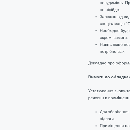
несудимість. П
не підійде.
Залежно від ви
спеціалізація "
Необхідно буде 
окремі вимоги.
Навіть якщо пе
потрібно всіх.
Докладно про оформл
Вимоги до обладнан
Устаткування знову-т
речовин в приміщенні
Для зберігання
підлоги.
Приміщення пов