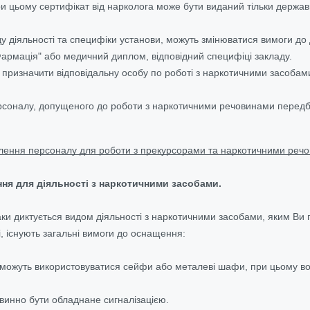
ри цьому сертифікат від нарколога може бути виданий тільки держа
ду діяльності та специфіки установи, можуть змінюватися вимоги д
Фармація" або медичний диплом, відповідний специфіці закладу.
призначити відповідальну особу по роботі з наркотичними засобами,
рсоналу, допущеного до роботи з наркотичними речовинами передба
ення персоналу для роботи з прекурсорами та наркотичними реч
ня для діяльності з наркотичними засобами.
аки диктується видом діяльності з наркотичними засобами, яким Ви 
, існують загальні вимоги до оснащення:
 можуть використовуватися сейфи або металеві шафи, при цьому вони
инно бути обладнане сигналізацією.