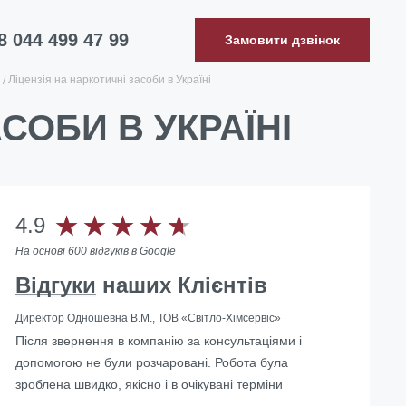
8 044 499 47 99
Замовити дзвінок
Ліцензія на наркотичні засоби в Україні
СОБИ В УКРАЇНІ
4.9
На основі 600 відгуків в
Google
Відгуки
наших Клієнтів
Директор Одношевна В.М., ТОВ «Світло-Хімсервіс»
Після звернення в компанію за консультаціями і
допомогою не були розчаровані. Робота була
зроблена швидко, якісно і в очікувані терміни