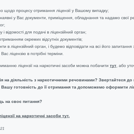
о щодо процесу отримання ліцензії у Вашому випадку;
наявні у Вас документи, приміщення, обладнання та надамо свої ре
ог;
у і відомості для подачі в ліцензійний орган;
триманням окремих відсутніх документів;
и в ліцензійний орган, і будемо відповідати на всі його запитання 
ас ліцензію в потрібні терміни.
триманню ліцензії на наркотичні засоби можна побачити
тут
, або ут
зія на діяльність з наркотичними речовинами? Звертайтеся до
о Вашу готовність до її отримання та допоможемо оформити ліц
дь на своє питання?
іцензії на наркотичні засоби тут.
021