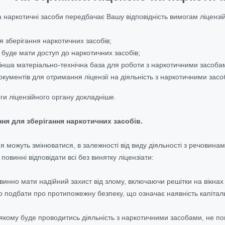
 наркотичні засоби передбачає Вашу відповідність вимогам ліцензій
 зберігання наркотичних засобів;
 буде мати доступ до наркотичних засобів;
 інша матеріально-технічна база для роботи з наркотичними засоба
ументів для отримання ліцензії на діяльність з наркотичними засо
и ліцензійного органу докладніше.
ня для зберігання наркотичних засобів.
 можуть змінюватися, в залежності від виду діяльності з речовин
повинні відповідати всі без винятку ліцензіати:
нно мати надійний захист від злому, включаючи решітки на вікнах 
 подбати про протипожежну безпеку, що означає наявність капітальн
якому буде проводитись діяльність з наркотичними засобами, не п