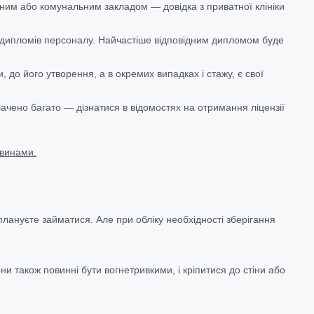
вним або комунальним закладом — довідка з приватної клініки
о дипломів персоналу. Найчастіше відповідним дипломом буде
 до його утворення, а в окремих випадках і стажу, є свої
чено багато — дізнатися в відомостях на отримання ліцензії
овинами.
плануєте займатися. Але при обліку необхідності зберігання
 також повинні бути вогнетривкими, і кріпитися до стіни або