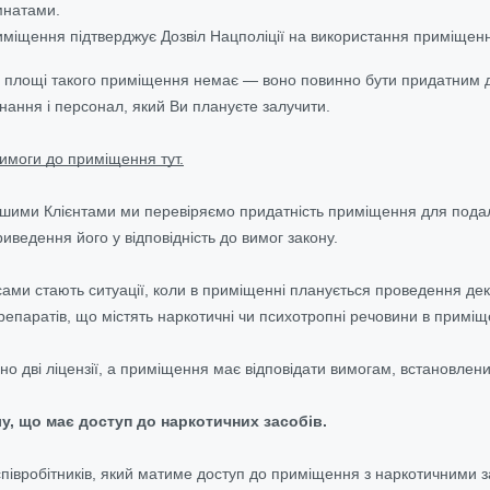
мнатами.
иміщення підтверджує Дозвіл Нацполіції на використання приміщен
 площі такого приміщення немає — воно повинно бути придатним дл
нання і персонал, який Ви плануєте залучити.
имоги до приміщення тут.
ашими Клієнтами ми перевіряємо придатність приміщення для подаль
иведення його у відповідність до вимог закону.
ми стають ситуації, коли в приміщенні планується проведення декіл
епаратів, що містять наркотичні чи психотропні речовини в приміще
ібно дві ліцензії, а приміщення має відповідати вимогам, встановлени
у, що має доступ до наркотичних засобів.
співробітників, який матиме доступ до приміщення з наркотичними з