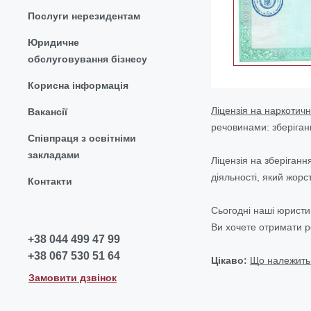
Послуги нерезидентам
Юридичне
обслуговування бізнесу
Корисна інформація
Ліцензія на наркотич
Вакансії
речовинами: зберіган
Співпраця з освітніми
закладами
Ліцензія на зберіганн
діяльності, який жор
Контакти
Сьогодні наші юристи 
Ви хочете отримати р
+38 044 499 47 99
+38 067 530 51 64
Цікаво:
Що належить 
Замовити дзвінок