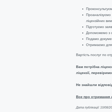
Проконсультуєм
Проаналізуємо 
ліцензійних вим
Підготуємо заяв
Допоможемо з о
Подамо документ
Отримаємо для В
Вартість послуг по о
Вам потрібна ліцен
ліцензії, перевірим
Не знайшли відпові
Все про отримання л
Дата публікації: 10/08/2