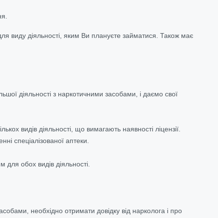
ня.
я виду діяльності, яким Ви плануєте займатися. Також має
шої діяльності з наркотичними засобами, і даємо свої
ькох видів діяльності, що вимагають наявності ліцензії.
нні спеціалізованої аптеки.
м для обох видів діяльності.
асобами, необхідно отримати довідку від нарколога і про