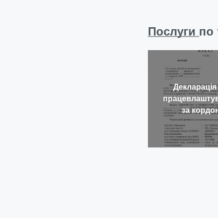
Послуги
по 
Декларація
працевлашту
за кордо