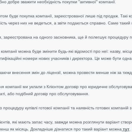
бно добре зважити необхідність покупки "активної" компанії.
ом буде покупка компанії, зареєстрованої лише під продаж. Такі ко
ність через них не ведеться, а звіти подаються справно. Саме такий
ія, зареєстрована на одного засновника, ще й полегшує процедуру
омпанії можна буде змінити будь-які відомості про неї: назву, місц
нтифікаційні номери нових учасників і директора. Це може бути одн
аючи внесення змін до ліцензії, можна провести менше ніж за тижд
 компанії ми уклали з Клієнтом договір про юридичне обслуговуван
аті, або подібний договір про обслуговування.
процедуру купівлі готової компанії та наявність готових компаній 
єнтів, які мають запас часу, завжди можна розглянути варіант створе
енш як місяць. Докладніше дізнатися про такий варіант можна
тут
.