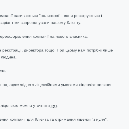
мпанії називаються "поличкові" - вони реєструються і
 варіант ми запропонували нашому Клієнту.
 переоформлення компанії на нового власника.
е реєстрації, директора тощо. При цьому нам потрібні лише
а людина.
ень.
ня, адже згідно з ліцензійними умовами ліцензіат повинен
з ліцензією можна уточнити
тут
.
ння компанії для Клієнта та отримання ліцензії "з нуля".