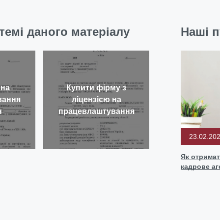
темі даного матеріалу
Наші п
 на
Купити фірму з
вання
ліцензією на
н
працевлаштування
23.02.20
Як отримат
кадрове аг