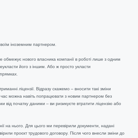
 своїм іноземним партнером.
не обмежує нового власника компанії в роботі лише з одним
реукласти його з іншим. Або ж просто укласти
апрямках.
иманні ліцензії. Відразу скажемо – вносити такі зміни
йсь час можна навіть попрацювати з новим партнером без
ми від початку даними – ви ризикуєте втратити ліцензію або
ії на нього. Для цього ми перевірили документи, надані
рили проєкт трудового договору. Після чого внесли зміни до