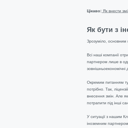
Цікаво:
Як внести змі
Як бути з 
Зрозуміло, основним 
Всі наші компанії от
партнером лише в одні
зовнішньоекономічні 
Окремим питанням тут 
потрібно. Так, ліценз
внесення змін. Але я
потрапити під інші са
У ситуації з нашим К
іноземним партнером,