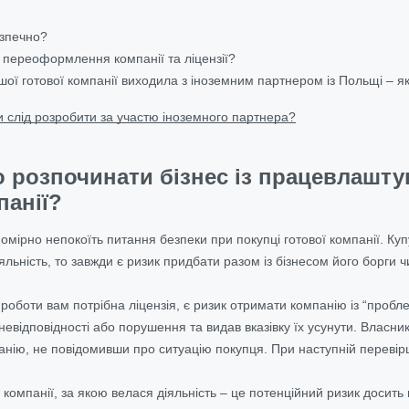
езпечно?
я переоформлення компанії та ліцензії?
шої готової компанії виходила з іноземним партнером із Польщі – я
и слід розробити за участю іноземного партнера?
 розпочинати бізнес із працевлашту
панії?
омірно непокоїть питання безпеки при покупці готової компанії. Куп
іяльність, то завжди є ризик придбати разом із бізнесом його борг
я роботи вам потрібна ліцензія, є ризик отримати компанію із “проб
 невідповідності або порушення та видав вказівку їх усунути. Влас
нію, не повідомивши про ситуацію покупця. При наступній перевірці
компанії, за якою велася діяльність – це потенційний ризик досить в