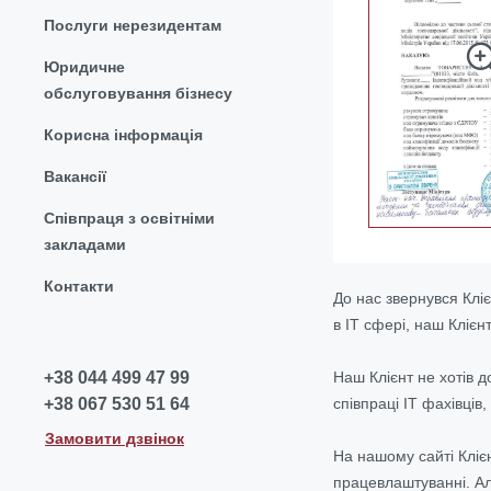
Послуги нерезидентам
Юридичне
обслуговування бізнесу
Корисна інформація
Вакансії
Співпраця з освітніми
закладами
Контакти
До нас звернувся Кліє
в IT сфері, наш Кліє
Наш Клієнт не хотів 
+38 044 499 47 99
співпраці IT фахівців
+38 067 530 51 64
Замовити дзвінок
На нашому сайті Кліє
працевлаштуванні. Ал