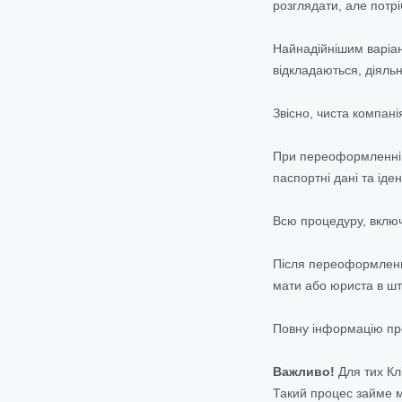
розглядати, але потрі
Найнадійнішим варіант
відкладаються, діяль
Звісно, чиста компан
При переоформленні к
паспортні дані та іде
Всю процедуру, включ
Після переоформлення
мати або юриста в шт
Повну інформацію про 
Важливо!
Для тих Клі
Такий процес займе м