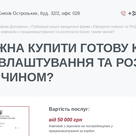
+3
 Князів Острозьких, буд. 32/2, офіс 028
авова Допомога»
Публікації нашої юридичної фірми
Юридичні новини та FAQ
у компанію з працевлаштування та розпочати бізнес таким чином?
ЖНА КУПИТИ ГОТОВУ 
ВЛАШТУВАННЯ ТА РО
 ЧИНОМ?
Вартість послуг:
від 50 000 грн
Компанія з ліцензією на посередництво у
працевлаштуванні за кордон