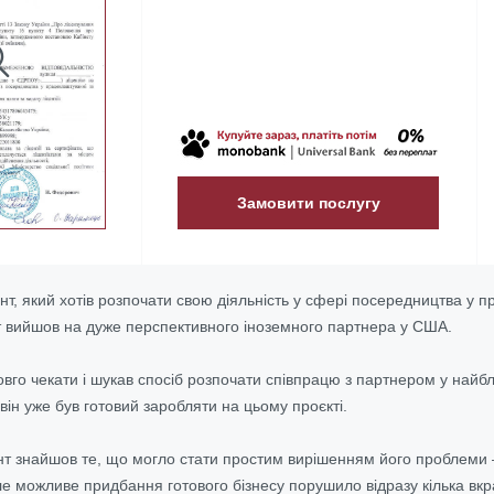
Замовити послугу
нт, який хотів розпочати свою діяльність у сфері посередництва у 
нт вийшов на дуже перспективного іноземного партнера у США.
довго чекати і шукав спосіб розпочати співпрацю з партнером у най
, він уже був готовий заробляти на цьому проєкті.
нт знайшов те, що могло стати простим вирішенням його проблеми –
е можливе придбання готового бізнесу порушило відразу кілька вкр