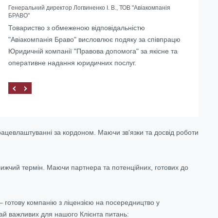
Генеральний директор Логвиненко І. В., ТОВ "Авіакомпанія
БРАВО"
Допомогли з ліквідацією іноземного представництва в
Товариство з обмеженою відповідальністю
Україні
"Авіакомпанія Браво" висловлює подяку за співпрацю
Юридичній компанії "Правова допомога" за якісне та
оперативне надання юридичних послуг.
працевлаштуванні за кордоном. Маючи зв'язки та досвід роботи
ближчий термін. Маючи партнера та потенційних, готових до
 готову компанію з ліцензією на посередництво у
ай важливих для нашого Клієнта питань: