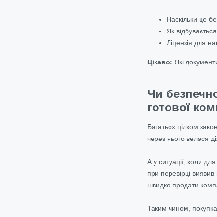
Наскільки це б
Як відбуваєтьс
Ліцензія для на
Цікаво:
Які документ
Чи безпечно
готової ком
Багатьох цілком закон
через нього велася д
А у ситуації, коли дл
при перевірці виявив
швидко продати компа
Таким чином, покупка 