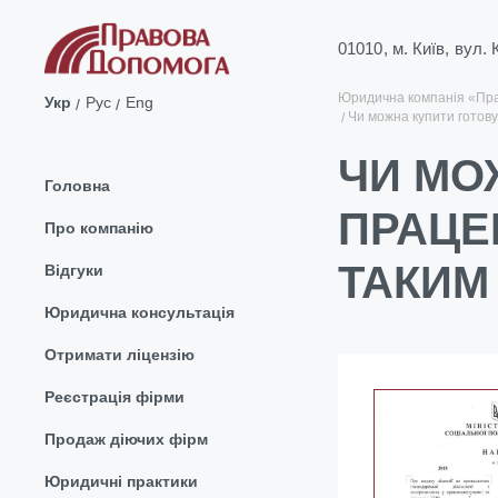
01010, м. Київ, вул.
Юридична компанія «Пр
Укр
Рус
Eng
Чи можна купити готов
ЧИ МО
Головна
ПРАЦЕ
Про компанію
ТАКИМ
Відгуки
Юридична консультація
Отримати ліцензію
Реєстрація фірми
Продаж діючих фірм
Юридичні практики