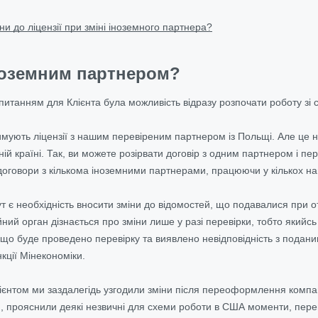
ни до ліцензії при зміні іноземного партнера?
іноземним партнером?
питанням для Клієнта була можливість відразу розпочати роботу зі
римують ліцензії з нашим перевіреним партнером із Польщі. Але це 
й країні. Так, ви можете розірвати договір з одним партнером і пе
договори з кількома іноземними партнерами, працюючи у кількох н
є необхідність вносити зміни до відомостей, що подавалися при отр
ійний орган дізнається про зміни лише у разі перевірки, тобто яки
кщо буде проведено перевірку та виявлено невідповідність з подани
нкції Мінекономіки.
лієнтом ми заздалегідь узгодили зміни після переоформлення компан
 прояснили деякі незвичні для схеми роботи в США моменти, переві