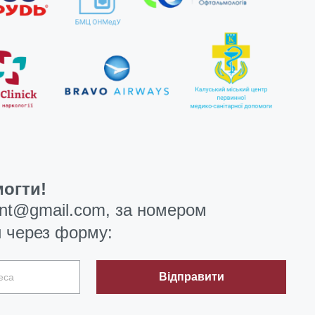
огти!
ent@gmail.com
, за номером
 через форму:
Відправити