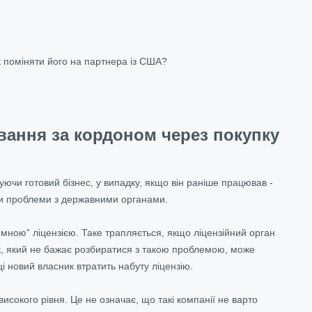
к поміняти його на партнера із США?
вання за кордоном через покупку
уючи готовий бізнес, у випадку, якщо він раніше працював -
и чи проблеми з державними органами.
лемною” ліцензією. Таке трапляється, якщо ліцензійний орган
ник, який не бажає розбиратися з такою проблемою, може
 новий власник втратить набуту ліцензію.
исокого рівня. Це не означає, що такі компанії не варто