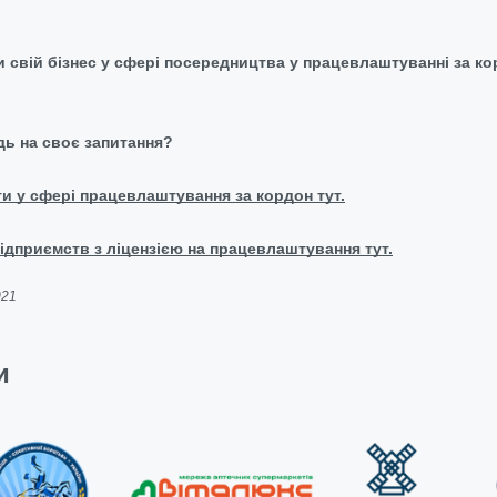
и свій бізнес у сфері посередництва у працевлаштуванні за к
дь на своє запитання?
ти у сфері працевлаштування за кордон тут.
ідприємств з ліцензією на працевлаштування тут.
021
и