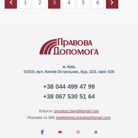
1
2
3
4
5
6
м. Київ,
01010, вул. Князів Острозьких, буд. 32/2, офіс 028
+38 044 499 47 99
+38 067 530 51 64
Клієнти:
pravdop.client@gmail.com
Реклама та ЗМІ:
marketolog.pravdop@gmail.com