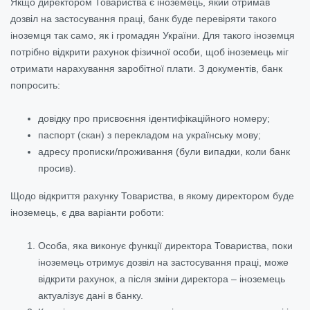
Якщо директором Товариства є іноземець, який отримав
дозвіл на застосування праці, банк буде перевіряти такого
іноземця так само, як і громадян України. Для такого іноземця
потрібно відкрити рахунок фізичної особи, щоб іноземець міг
отримати нарахування заробітної плати. З документів, банк
попросить:
довідку про присвоєння ідентифікаційного номеру;
паспорт (скан) з перекладом на українську мову;
адресу прописки/проживання (були випадки, коли банк
просив).
Щодо відкриття рахунку Товариства, в якому директором буде
іноземець, є два варіанти роботи:
Особа, яка виконує функції директора Товариства, поки
іноземець отримує дозвіл на застосування праці, може
відкрити рахунок, а після зміни директора – іноземець
актуалізує дані в банку.