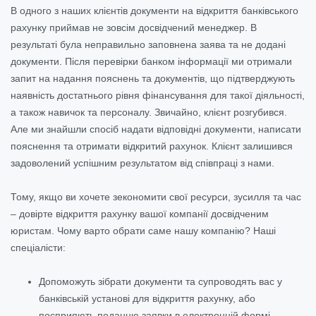
В одного з наших клієнтів документи на відкриття банківського
рахунку приймав не зовсім досвідчений менеджер. В
результаті була неправильно заповнена заява та не додані
документи. Після перевірки банком інформації ми отримали
запит на надання пояснень та документів, що підтверджують
наявність достатнього рівня фінансування для такої діяльності,
а також навичок та персоналу. Звичайно, клієнт розгубився.
Але ми знайшли спосіб надати відповідні документи, написати
пояснення та отримати відкритий рахунок. Клієнт залишився
задоволений успішним результатом від співпраці з нами.
Тому, якщо ви хочете зекономити свої ресурси, зусилля та час
– довірте відкриття рахунку вашої компанії досвідченим
юристам. Чому варто обрати саме нашу компанію? Наші
спеціалісти:
Допоможуть зібрати документи та супроводять вас у
банківській установі для відкриття рахунку, або
посприяють поданню заявки в електронній формі.