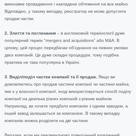
виконавче провадження і накладене обтяження на все майно.
Відповідно, у такому випадку, реєстратор не може допустити
продаж частки.
2.
Злиття та поглинання
– в англомовній термінології дуже
популярний термін “mergers and acquisitions” або M&A. В
цілому, цей процес передбачає об’єднання на певних умовах
двох компаній. Це дуже складні процедури, тому подібна
практика не така популярна в Україні.
3
.
Виділ/поділ частки компанії та її продаж.
Якщо ви
домовляєтесь про продаж частини компанії чи частини майна,
яке є у власності компанії, іноді використовується спосіб поділу
компанії на декілька різних компаній з різним майном.
Наприклад, ви хочете придбати компанію з одним заводом, а
інший завод залишається за компанією. В такому випадку
компанію можна розділити на дві частини.
Випадки, коли ми рекомендуємо повноцінний юридичний