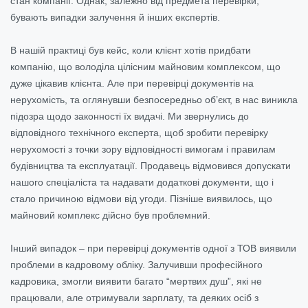
стан компанії. Однак, залежно від предмета перевірки,
бувають випадки залучення й інших експертів.
В нашій практиці був кейс, коли клієнт хотів придбати
компанію, що володіла цілісним майновим комплексом, що
дуже цікавив клієнта. Але при перевірці документів на
нерухомість, та оглянувши безпосередньо об’єкт, в нас виникла
підозра щодо законності їх видачі. Ми звернулись до
відповідного технічного експерта, щоб зробити перевірку
нерухомості з точки зору відповідності вимогам і правилам
будівництва та експлуатації. Продавець відмовився допускати
нашого спеціаліста та надавати додаткові документи, що і
стало причиною відмови від угоди. Пізніше виявилось, що
майновий комплекс дійсно був проблемний.
Інший випадок – при перевірці документів одної з ТОВ виявили
проблеми в кадровому обліку. Залучивши професійного
кадровика, змогли виявити багато “мертвих душ”, які не
працювали, але отримували зарплату, та деяких осіб з