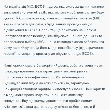
На відміну від МІС,
ЕСОЗ
– це велика система даних, частина
загальної системи eHealth, яка містить у собі центральну базу
даних. Тобто, саме та медична інформаційна система (МІС)
яку ви оберете для себе, і буде вашим провідником до
підключення в ЕСОЗ. Попри те, що початково наш Клієнт
нервувався через необхідність підключення його до ЕСОЗ та
правильного вибору МІС – наша команда змогла забезпечити
йому повний супровід його медичного бізнесу (від
отримання
ліцензії на медичну практику
до підключення до ЕСОЗ).
Наші юристи мають багаторічний досвід роботи у медичному
праві, що дозволяє нам гарантувати високий рівень
професійності та ефективності. Ми забезпечуємо
індивідуальний підхід до кожного клієнта, гарантуючи
найкращий стандарт юридичних послуг в Україні. Наші юристи
з медичного права надають не лише комплексну
консультаційну підтримку, допомагаючи пройти нашим
клієнтам всі етапи цього процесу якісно та безпечно, а й