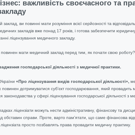
ізнес: важливість своєчасного та п
закладу
заклад, ви повинні мати розуміння всієї серйозності та відповідал
 медичних закладів вже понад 17 років, і готова забезпечити юридич
танні ліцензування медичного закладу.
 повинен мати медичний заклад перед тим, як почати свою роботу?
вадження господарської діяльності з медичної практики.
 України
«Про ліцензування видів господарської діяльності»,
ме
х повинен дотримуватися суб’єкт господарювання, який провадить м
я законодавства у сфері ліцензування господарської діяльності з ме
падках ліцензіати можуть нести адміністративну, фінансову та дисц
ід обставин справи. Проте, варто пам’ятати, що саме фінансова ві
 ліцензіата просто позбавлять права провадити медичну практику.