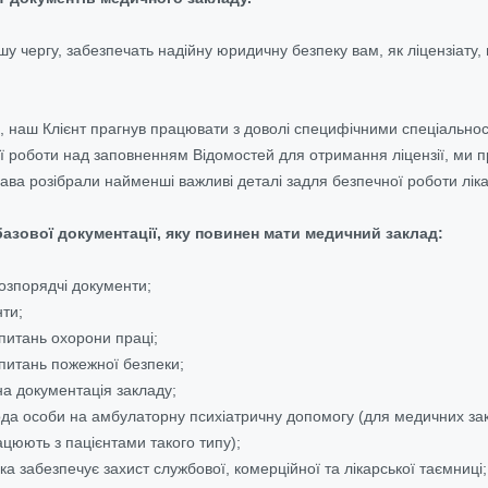
ршу чергу, забезпечать надійну юридичну безпеку вам, як ліцензіат
и, наш Клієнт прагнув працювати з доволі специфічними спеціальнос
 роботи над заповненням Відомостей для отримання ліцензії, ми про
ава розібрали найменші важливі деталі задля безпечної роботи ліка
азової документації, яку повинен мати медичний заклад:
розпорядчі документи;
нти;
питань охорони праці;
 питань пожежної безпеки;
а документація закладу;
да особи на амбулаторну психіатричну допомогу (для медичних закла
цюють з пацієнтами такого типу);
ка забезпечує захист службової, комерційної та лікарської таємниці;