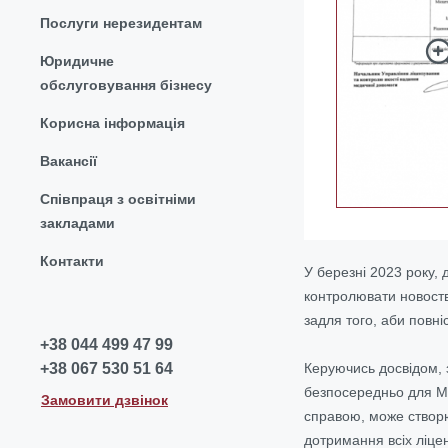
Послуги нерезидентам
Юридичне
обслуговування бізнесу
Корисна інформація
Вакансії
Співпраця з освітніми
закладами
Контакти
У березні 2023 року, 
контролювати новост
задля того, аби повніс
+38 044 499 47 99
Керуючись досвідом, 
+38 067 530 51 64
безпосередньо для 
Замовити дзвінок
справою, може створю
дотримання всіх ліце