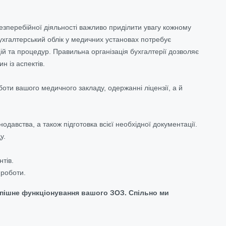
зперебійної діяльності важливо приділити увагу кожному
бухгалтерський облік у медичних установах потребує
цій та процедур. Правильна організація бухгалтерії дозволяє
н із аспектів.
оти вашого медичного закладу, одержанні ліцензії, а й
нодавства, а також підготовка всієї необхідної документації.
у.
нтів.
 роботи.
спішне функціонування вашого ЗОЗ. Спільно ми