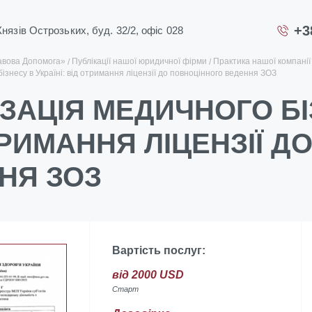
+3
 Князів Острозьких, буд. 32/2, офіс 028
авова Допомога»
Публікації нашої юридичної фірми
Практика нашої компанії
ізнесу в Україні: від отримання ліцензії до повноцінного ведення ЗОЗ
ЗАЦІЯ МЕДИЧНОГО БІЗ
ТРИМАННЯ ЛІЦЕНЗІЇ Д
НЯ ЗОЗ
Вартість послуг:
від 2000 USD
Старт