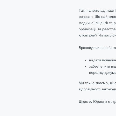
Так, наприклад, наш К
речовин. Що найголовн
медичної ліцензії та 
організації
та реєстра
клієнтами?
Чи потріб
Враховуючи наш багат
надати повноцін
забезпечити ві
переліку докуме
Ми точно знаємо, як о
відповідності законод
Цікаво:
Юрист з меди