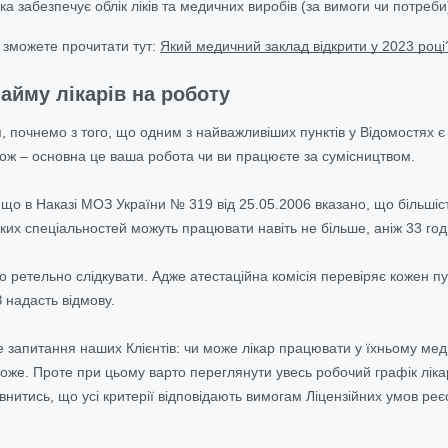
ка забезпечує облік ліків та медичних виробів (за
вимоги чи
потреби
 зможете прочитати тут:
Який медичний заклад відкрити у 2023 році
айму лікарів на роботу
 почнемо з того, що одним з найважливіших пунктів у Відомостях є 
акож – основна це ваша робота чи ви працюєте за сумісництвом.
 що в Наказі МОЗ України № 319 від 25.05.2006 вказано, що більшіст
яких спеціальностей можуть працювати навіть не більше, аніж 33 год
о ретельно слідкувати. Адже атестаційна комісія перевіряє кожен 
З
надасть відмову.
е запитання наших Клієнтів: чи може лікар працювати у їхньому ме
оже. Проте при цьому варто переглянути увесь робочий графік лікар
внитись, що усі критерії відповідають вимогам Ліцензійних умов
реєс