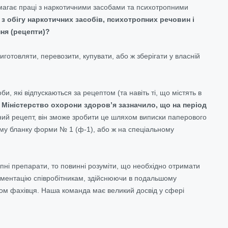
вимагає праці з наркотичними засобами та психотропними
 з обігу наркотичних засобів, психотропних речовин і
ння (рецепти)?
иготовляти, перевозити, купувати, або ж зберігати у власній
, які відпускаються за рецептом (та навіть ті, що містять в
5, Міністерство охорони здоров’я зазначило, що на період
ний рецепт, він зможе зробити це шляхом виписки паперового
ому бланку форми № 1 (ф-1), або ж на спеціальному
опні препарати, то повинні розуміти, що необхідно отримати
кументацію співробітникам
,
здійснюючи в подальшому
ом фахівця. Наша команда має великий досвід у сфері