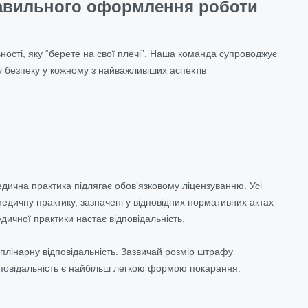
равильного оформлення роботи
ьності, яку “берете на свої плечі”. Наша команда супроводжує
ну безпеку у кожному з найважливіших аспектів
дична практика підлягає обов’язковому ліцензуванню. Усі
едичну практику, зазначені у відповідних нормативних актах
дичної практики настає відповідальність.
иплінарну відповідальність. Зазвичай розмір штрафу
дповідальність є найбільш легкою формою покарання.