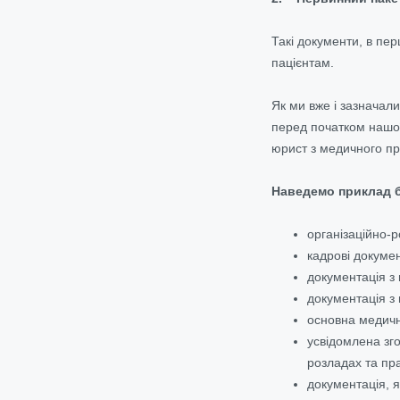
Такі документи, в пе
пацієнтам.
Як ми вже і зазначал
перед початком нашої
юрист з медичного пр
Наведемо приклад б
організаційно-
кадрові докуме
документація з 
документація з
основна медичн
усвідомлена зго
розладах та пра
документація, я