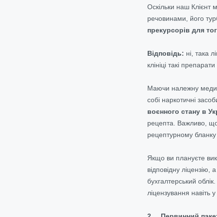
Оскільки наш Клієнт 
речовинами, його ту
прекурсорів для тог
Відповідь:
ні, така л
клініці такі препарати
Маючи належну медичну
собі наркотичні засо
воєнного стану в Ук
рецепта. Важливо, що
рецептурному бланку
Якщо ви плануєте вик
відповідну ліцензію, 
бухгалтерський облік
ліцензування навіть у
2. Первинний пакет