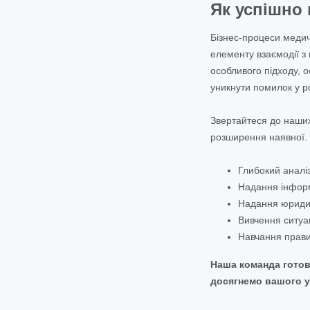
Як успішно 
Бізнес-процеси медич
елементу взаємодії з 
особливого підходу, о
уникнути помилок у ро
Звертайтеся до наших
розширення наявної. 
Глибокий аналіз
Надання інформ
Надання юридич
Вивчення ситуац
Навчання правил
Наша команда готов
досягнемо вашого ус