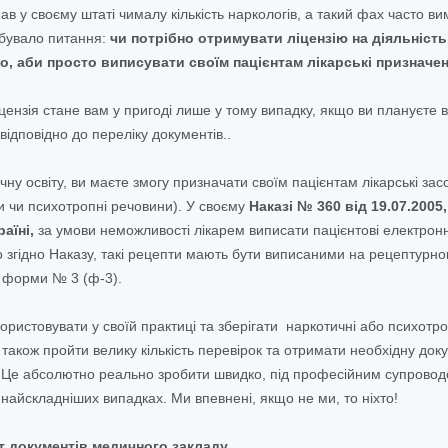
мав у своєму штаті чималу кількість наркологів, а такий фах часто 
рбувало питання:
чи потрібно отримувати ліцензію на діяльність
о, аби просто виписувати своїм пацієнтам лікарські призначе
іцензія стане вам у пригоді лише у тому випадку, якщо ви плануєте в
відповідно до переліку документів.
.
 освіту, ви маєте змогу призначати своїм пацієнтам лікарські засоби
би чи психотропні речовини). У своєму
Наказі № 360 від 19.07.200
раїні,
за умови неможливості лікарем виписати пацієнтові електрон
 згідно Наказу, такі рецепти мають бути виписаними на рецептурн
 форми № 3 (ф-3).
ористовувати у своїй практиці та зберігати наркотичні або психотр
а також пройти велику кількість перевірок та отримати необхідну до
. Це абсолютно реально зробити швидко, під професійним супровод
 найскладніших випадках. Ми впевнені, якщо не ми, то ніхто!
 документів медичного закладу.