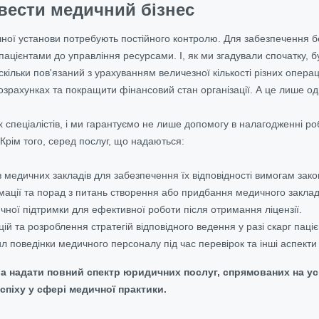
вести медичний бізнес
ної установи потребують постійного контролю. Для забезпечення бе
пацієнтами до управління ресурсами. І, як ми згадували спочатку, 
скільки пов'язаний з урахуванням величезної кількості різних опера
зрахунках та покращити фінансовий стан організації. А це лише оди
 спеціалістів, і ми гарантуємо не лише допомогу в налагодженні роб
Крім того, серед послуг, що надаються:
 медичних закладів для забезпечення їх відповідності
вимогам
зако
ації та порад з питань створення або придбання медичного заклад
ної підтримки для ефективної роботи після отримання ліцензії.
ій та розроблення стратегій відповідного ведення у разі скарг паціє
 поведінки медичного персоналу під час перевірок та інші аспекти
а надати повний спектр юридичних послуг, спрямованих на у
піху у сфері медичної практики.