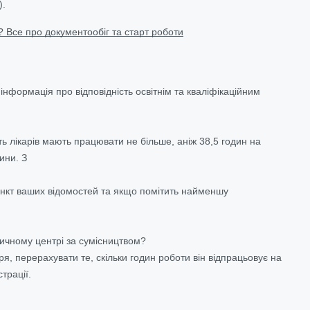
).
? Все про документообіг та старт роботи
інформація про відповідність освітнім та кваліфікаційним
ь лікарів мають працювати не більше, аніж 38,5 годин на
ини. З
пункт ваших відомостей та якщо помітить найменшу
дичному центрі за сумісництвом?
я, перерахувати те, скільки годин роботи він відпрацьовує на
трації.