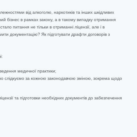
алежностями від алкоголю, наркотиків та інших шкідливих
ний бізнес в рамках закону, а в такому випадку отримання
стало питання не тільки в отриманні ліцензії,
але і в
рмити документацію? Як підготувати драфти договорів з
і:
 ведення медичної практики;
но слідкуємо за кожною законодавчою зміною,
зокрема щодо
іцензії та підготовки необхідних документів до забезпечення