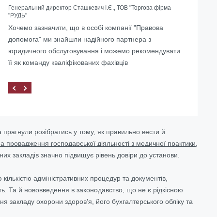
Генеральний директор Сташкевич І.Є., ТОВ "Торгова фірма
"РУДЬ"
Допомогли з ліквідацією іноземного представництва в
Хочемо зазначити, що в особі компанії "Правова
Україні
допомога" ми знайшли надійного партнера з
юридичного обслуговування і можемо рекомендувати
її як команду кваліфікованих фахівців
а прагнули розібратись у тому, як правильно вести й
на провадження господарської діяльності з медичної практики
,
них закладів значно підвищує рівень довіри до установи.
 кількістю адміністративних процедур та документів,
ть. Та й нововведення в законодавство, що не є рідкісною
ня закладу охорони здоров’я,
його бухгалтерського обліку
та