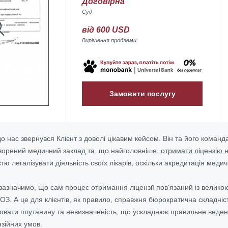
Договірна
Суд
від 600 USD
Вирішення проблеми
Замовити послугу
до нас звернувся Клієнт з доволі цікавим кейсом. Він та його команд
ворений медичний заклад та, що найголовніше,
отримати ліцензію 
тю легалізувати діяльність своїх лікарів,
оскільки акредитація медич
зазначимо, що сам процес отримання ліцензії пов'язаний із великою
МОЗ
. А це для клієнтів, як правило, справжня бюрократична складніс
вати плутанину та невизначеність, що ускладнює правильне веден
нзійних умов.