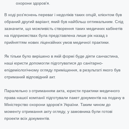
охорони здоров'я.
В ході роз'яснень переваг і недоліків таких опцій, клієнтом був
обраний другий варіант, який був найбільш оптимальним. Слід
зазначити, що можливість створення таких медичних кабінетів
на підприємствах була представлена лише рік назад з
прийняттям нових ліцензійних умов медичної практики.
Як тільки було вирішено в якій формі буде діяти санчастина,
наші юристи допомогли підготуватися до санітарно-
епідеміологічному огляду приміщення, в результаті якого був
отриманий відповідний акт.
Паралельно з отриманням акта, юристи практики медичного
права нашої компанії підготували пакет документів на подачу в
Міністерство охорони здоров'я України. Таким чином до
моменту отримання акту огляду, у замовника були готові
проекти всіх документів.