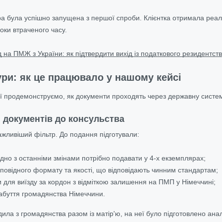
ра була успішно запущена з першої спроби. Клієнтка отримала ре
оки втраченого часу.
д на ПМЖ з України: як підтвердити вихід із податкового резидентст
ри: як це працювало у нашому кейсі
орії продемонструємо, як документи проходять через державну систе
я документів до консульства
жливіший фільтр. До подання підготували:
гідно з останніми змінами потрібно подавати у 4-х екземплярах;
дповідного формату та якості, що відповідають чинним стандартам;
 для виїзду за кордон з відміткою залишення на ПМП у Німеччині;
абуття громадянства Німеччини.
ила з громадянства разом із матір'ю, на неї було підготовлено анал