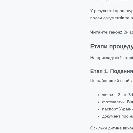
У результаті процеду
подач документів та р
Читайте також:
Виїз
Етапи процеду
На прикладі цієї іст
Етап 1. Поданн
Це найперший і найва
заяви – 2 шт. З
фотокартки. Ві
паспорт України
документ про н
Оскільки дитина виход