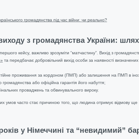
країнського громадянства під час війни: чи реально?
виходу з громадянства України: шля
першого кейсу, важливо зрозуміти “матчастину”. Вихід з громадянств
и»
та передбачає добровільний вихід особи за наявності визначених
ійне проживання за кордоном (ПМП) або залишення на ПМП в інозе
о громадянства або офіційна гарантія його набуття;
имінальних проваджень та обвинувального вироку.
х умов часто стає причиною того, що людина отримує відмову ще н
 років у Німеччині та “невидимий” ба