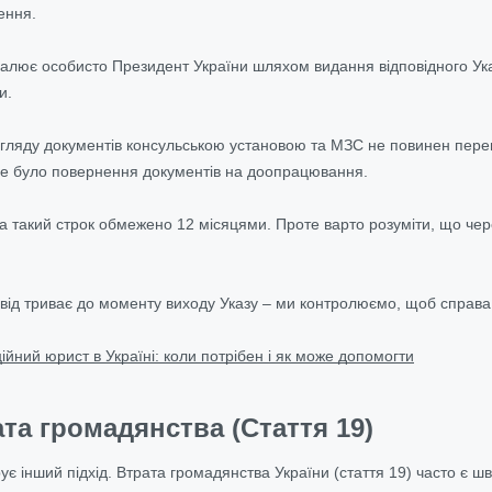
ення.
алює особисто Президент України шляхом видання відповідного Указу
и.
згляду документів консульською установою та МЗС не повинен переви
не було повернення документів на доопрацювання.
 такий строк обмежено 12 місяцями. Проте варто розуміти, що через
ід триває до моменту виходу Указу – ми контролюємо, щоб справа к
ійний юрист в Україні: коли потрібен і як може допомогти
ата громадянства (Стаття 19)
ує інший підхід. Втрата громадянства України (стаття 19) часто є