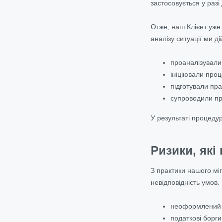
застосовується у раз
Отже, наш Клієнт уже
аналізу ситуації ми 
проаналізували
ініціювали проц
підготували пра
супроводили пр
У результаті процеду
Ризики, які
З практики нашого міг
невідповідність умов.
неоформлений с
податкові борги 