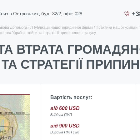
+3
 Князів Острозьких, буд. 32/2, офіс 028
авова Допомога»
Публікації нашої юридичної фірми
Практика нашої компанії
янства України: кейси та стратегії припинення статусу
 ТА ВТРАТА ГРОМАДЯН
 ТА СТРАТЕГІЇ ПРИПИ
Вартість послуг:
від 600 USD
Виїзд на ПМП
від 900 USD
Виїзд на ПМП сім'ї