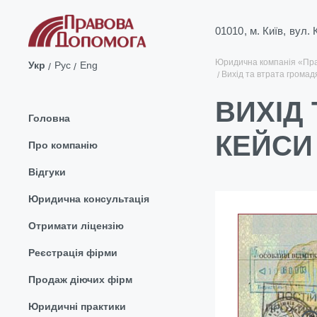
01010, м. Київ, вул.
Юридична компанія «Пр
Укр
Рус
Eng
Вихід та втрата громад
ВИХІД
Головна
КЕЙСИ
Про компанію
Відгуки
Юридична консультація
Отримати ліцензію
Реєстрація фірми
Продаж діючих фірм
Юридичні практики