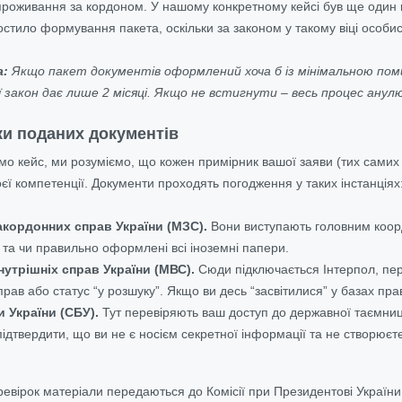
о проживання за кордоном. У нашому конкретному кейсі був ще оди
остило формування пакета, оскільки за законом у такому віці особи
а:
Якщо пакет документів оформлений хоча б із мінімальною пом
 закон дає лише 2 місяці. Якщо не встигнути – весь процес анул
ки поданих документів
о кейс, ми розуміємо, що кожен примірник вашої заяви (тих самих 4
єї компетенції. Документи проходять погодження у таких інстанціях
закордонних справ України (МЗС).
Вони виступають головним коор
 та чи правильно оформлені всі іноземні папери.
нутрішніх справ України (МВС).
Сюди підключається Інтерпол, пер
рав або статус “у розшуку”. Якщо ви десь “засвітилися” у базах п
и України (СБУ).
Тут перевіряють ваш доступ до державної таємниц
ідтвердити, що ви не є носієм секретної інформації та не створюєте
евірок матеріали передаються до Комісії при Президентові України