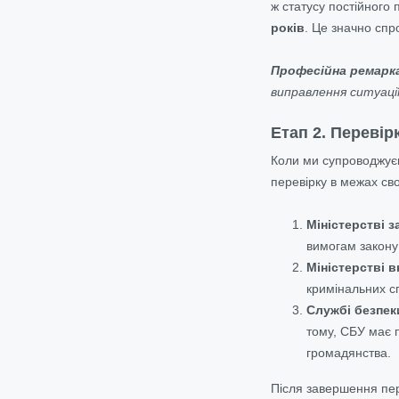
ж статусу постійног
років
. Це значно спр
Професійна ремарк
виправлення ситуації
Етап 2. Перевір
Коли ми супроводжуєм
перевірку в межах сво
Міністерстві 
вимогам закону
Міністерстві в
кримінальних сп
Службі безпек
тому, СБУ має п
громадянства.
Після завершення пер