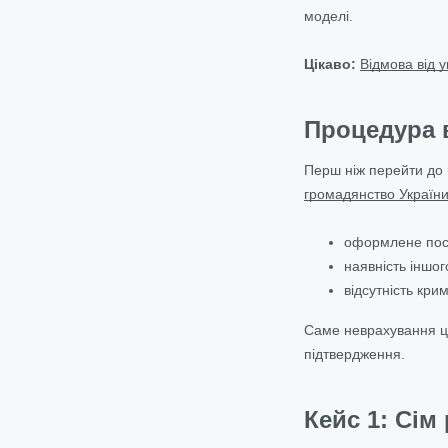
моделі.
Цікаво:
Відмова від у
Процедура 
Перш ніж перейти до 
громадянство Україн
оформлене пост
наявність іншог
відсутність кр
Саме неврахування ци
підтвердження.
Кейс 1: Сім