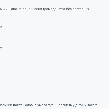
альний шанс на припинення громадянства без повторних
ва
му.
огічний пакет. Головна умова тут – наявність у дитини такого