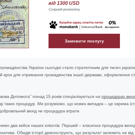
від 1300 USD
Супровід релокейту
Замовити послугу
ромадянства України сьогодні стало стратегічним для тисяч українц
 крок для отримання громадянства іншої держави, оформлення стат
вова Допомога” понад 15 років спеціалізуються на
процедурах вихо
і таких процедур. Ми розуміємо, що кожен випадок – це окрема істор
 добровільний вихід чи процедура втрати.
лянемо два кейси наших клієнтів. Перший – класична процедура виход
рнатива. Обидві історії демонструють, що результат залежить не ві