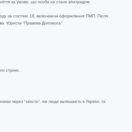
оліття за умови, що особа не стане апатридом.
иходу за статтею 18, включаючи оформлення ПМП. Після
тва. Юристи “Правова Допомога”:
ло строки.
икає через “хвости”, які люди залишають в Україні, та