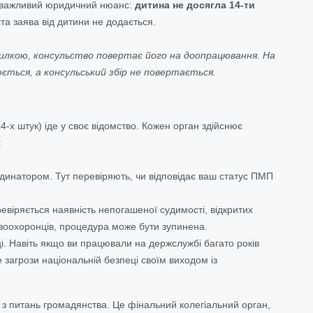
н важливий юридичний нюанс:
дитина не досягла 14-ти
ста заява від дитини не додається.
илкою, консульство повертає його на доопрацювання. На
юється, а консульський збір не повертається.
-х штук) іде у своє відомство. Кожен орган здійснює
:
динатором. Тут перевіряють, чи відповідає ваш статус ПМП
евіряється наявність непогашеної судимості, відкритих
равоохоронців, процедура може бути зупинена.
і. Навіть якщо ви працювали на держслужбі багато років
 загрози національній безпеці своїм виходом із
 з питань громадянства. Це фінальний колегіальний орган,