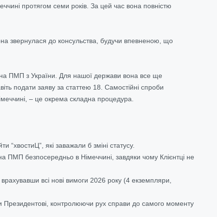
еччині протягом семи років. За цей час вона повністю
она звернулася до консульства, будучи впевненою, що
на ПМП з України. Для нашої держави вона все ще
ть подати заяву за статтею 18. Самостійні спроби
меччині, – це окрема складна процедура.
ти “хвостиЦ”, які заважали б зміні статусу.
ПМП безпосередньо в Німеччині, завдяки чому Клієнтці не
врахувавши всі нові вимоги 2026 року (4 екземпляри,
ри Президентові, контролюючи рух справи до самого моменту