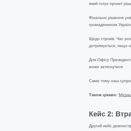
який готує проект ріш
Фінальне рішення ухв
громадянином Україн
Щодо строків. Час ро
дотримується, якщо 
Для Офісу Президента
може затягнутися.
Саме тому наш супров
Також цікаво:
Міграц
Кейс 2: Втр
Другий кейс демонстр