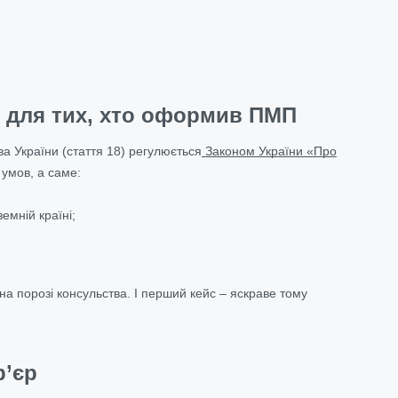
х для тих, хто оформив ПМП
а України (стаття 18) регулюється
Законом України «Про
 умов, а саме:
мній країні;
а порозі консульства. І перший кейс – яскраве тому
р’єр