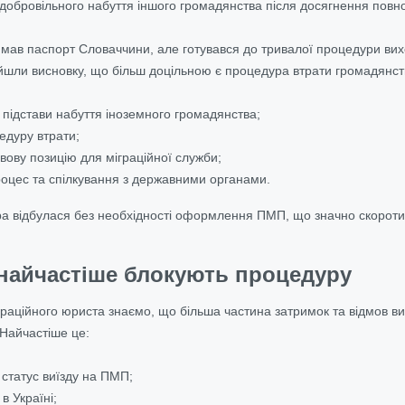
і добровільного набуття іншого громадянства після досягнення повн
 мав паспорт Словаччини, але готувався до тривалої процедури в
дійшли висновку, що більш доцільною є процедура втрати громадянс
 підстави набуття іноземного громадянства;
едуру втрати;
вову позицію для міграційної служби;
оцес та спілкування з державними органами.
ра відбулася без необхідності оформлення ПМП, що значно скороти
 найчастіше блокують процедуру
раційного юриста знаємо, що більша частина затримок та відмов вин
 Найчастіше це:
татус виїзду на ПМП;
в Україні;