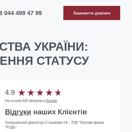
8 044 499 47 99
Замовити дзвінок
СТВА УКРАЇНИ:
НЕННЯ СТАТУСУ
4.9
На основі 600 відгуків в
Google
Відгуки
наших Клієнтів
Генеральний директор Сташкевич І.Є., ТОВ "Торгова фірма
"РУДЬ"
Допомогли з ліквідацією іноземного представництва в