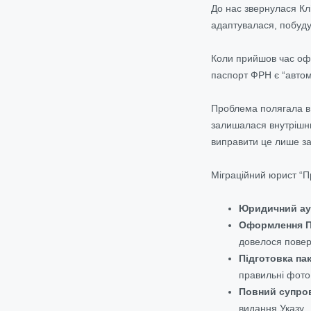
До нас звернулася Клі
адаптувалася, побуд
Коли прийшов час офі
паспорт ФРН є “автом
Проблема полягала в 
залишалася внутрішнь
виправити це лише з
Міграційний юрист “П
Юридичний ау
Оформлення П
довелося повер
Підготовка па
правильні фото,
Повний супров
видання Указу.