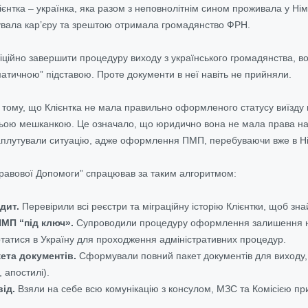
єнтка – українка, яка разом з неповнолітнім сином проживала у Нім
увала кар’єру та зрештою отримала громадянство ФРН.
ційно завершити процедуру виходу з українського громадянства, в
атичною” підставою. Проте документи в неї навіть не прийняли.
тому, що Клієнтка не мала правильно оформленого статусу виїзду 
ою мешканкою. Це означало, що юридично вона не мала права наві
аплутували ситуацію, адже оформлення ПМП, перебуваючи вже в Ні
равової Допомоги” спрацював за таким алгоритмом:
дит.
Перевірили всі реєстри та міграційну історію Клієнтки, щоб знай
МП “під ключ».
Супроводили процедуру оформлення залишення на 
татися в Україну для проходження адміністративних процедур.
кета документів.
Сформували повний пакет документів для виходу, 
 апостилі).
ід.
Взяли на себе всю комунікацію з консулом, МЗС та Комісією п