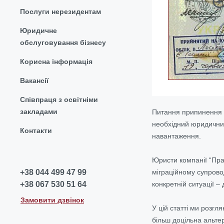
Послуги нерезидентам
Юридичне
обслуговування бізнесу
Корисна інформація
Вакансії
Співпраця з освітніми
закладами
Питання припинення г
необхідний юридичний
Контакти
навантаження.
Юристи компанії “Пра
міграційному супровод
+38 044 499 47 99
конкретній ситуації –
+38 067 530 51 64
Замовити дзвінок
У цій статті ми розг
більш доцільна альте