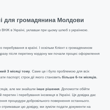
їні для громадянина Молдови
 ВНЖ в Україні, уклавши при цьому шлюб з українкою.
о перебування в країні. І оскільки Клієнт є громадянином
 відразу після перетину кордону ми почали процес оформлення
ий 3 місяці тому
. Саме це і було проблемою для всіх
и паспорт, строк дії якого становить
більше 6-ти місяців.
ісяців, але ми знайшли
інше рішення
. Допомогти обійти
перетин і перебування іноземця в Україні. Ця довідка дає
шення процедури добровільного повернення останнього.
 отримавши цю довідку, ми зуміли подати документи на