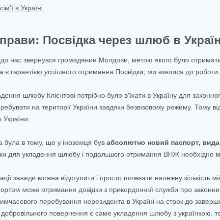
ім'ї в Україні
справи: Посвідка через шлюб в Укра
 до нас звернувся громадянин Молдови, метою якого було отримати
ва є гарантією успішного отримання Посвідки, ми взялися до роботи.
дення шлюбу Клієнтові потрібно було в'їхати в Україну для законног
перебувати на території України завдяки безвізовому режиму. Тому
 України.
а була в тому, що у іноземця був
абсолютно новий паспорт, видан
ьки для укладення шлюбу і подальшого отримання ВНЖ необхідно мат
уації завжди можна відступити і просто почекати належну кількість м
ортом може отримання довідки з прикордонної служби про законний 
 тимчасового перебування нерезидента в Україні на строк до завер
добровільного повернення є саме укладення шлюбу з українкою, то