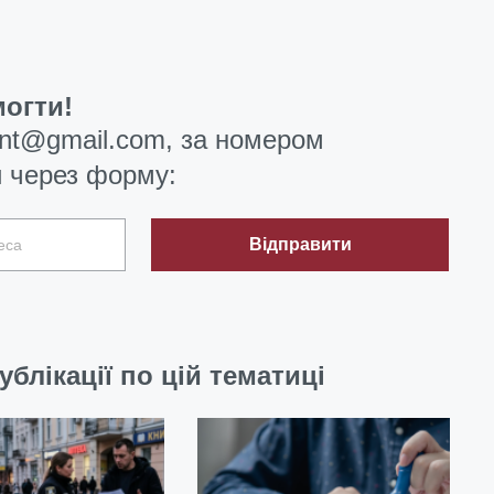
огти!
ent@gmail.com
, за номером
 через форму:
Відправити
ублікації по цій тематиці