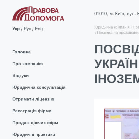
01010, м. Київ, вул.
Юридична компанія «Пр
Укр
Рус
Eng
Посвідка на проживання
ПОСВІ
Головна
УКРАЇ
Про компанію
ІНОЗЕ
Відгуки
Юридична консультація
Отримати ліцензію
Реєстрація фірми
Продаж діючих фірм
Юридичні практики