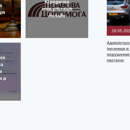
Юридична
а
консультація
ія
онлайн
28.05.20
Адміністр
іноземця в 
порушення 
ня
пасткою
на
е
я в