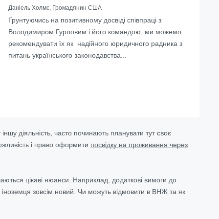
Даніель Холмс, Громадянин США
Ґрунтуючись на позитивному досвіді співпраці з
Володимиром Гурловим і його командою, ми можемо
рекомендувати їх як надійного юридичного радника з
питань українського законодавства...
у іншу діяльність, часто починають планувати тут своє
можливість і право оформити
посвідку на проживання через
ічаються цікаві нюанси. Наприклад, додаткові вимоги до
іноземця зовсім новий. Чи можуть відмовити в ВНЖ та як