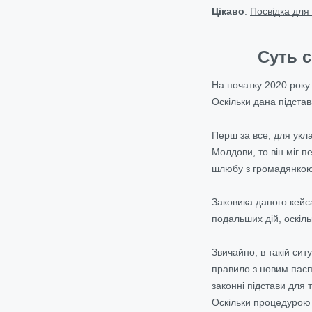
Цікаво
:
Посвідка для с
Суть 
На початку 2020 року
Оскільки дана підста
Перш за все, для укла
Молдови, то він міг 
шлюбу з громадянкою
Заковика даного кейс
подальших дій, оскіл
Звичайно, в такій сит
правило з новим пасп
законні підстави для
Оскільки процедурою 