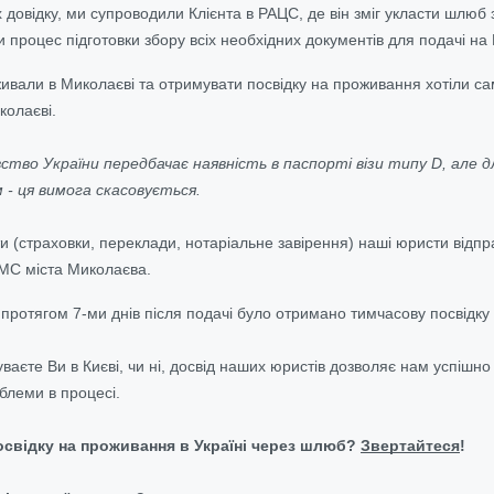
довідку, ми супроводили Клієнта в РАЦС, де він зміг укласти шлюб 
 процес підготовки збору всіх необхідних документів для подачі на
живали в Миколаєві та отримувати посвідку на проживання хотіли с
колаєві.
тво України передбачає наявність в паспорті візи типу D, але дл
 - ця вимога скасовується.
и (страховки, переклади, нотаріальне завірення) наші юристи відп
ГМС міста Миколаєва.
м протягом 7-ми днів після подачі було отримано тимчасову посвідку
ваєте Ви в Києві, чи ні, досвід наших юристів дозволяє нам успішн
блеми в процесі.
свідку на проживання в Україні через шлюб?
Звертайтеся
!