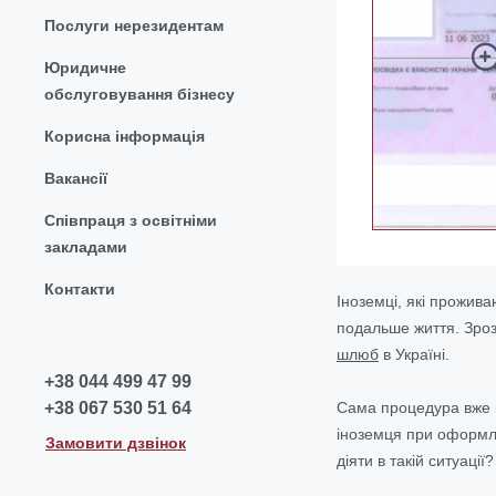
Послуги нерезидентам
Юридичне
обслуговування бізнесу
Корисна інформація
Вакансії
Співпраця з освітніми
закладами
Контакти
Іноземці, які прожива
подальше життя. Зроз
шлюб
в Україні.
+38 044 499 47 99
Сама процедура вже к
+38 067 530 51 64
іноземця при оформле
Замовити дзвінок
діяти в такій ситуації?