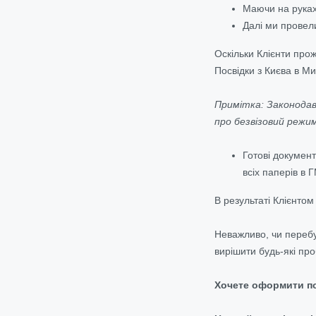
Маючи на руках 
Далі ми провели
Оскільки Клієнти про
Посвідки з Києва в Ми
Примітка: Законодавс
про безвізовий режим
Готові документ
всіх паперів в 
В результаті Клієнто
Неважливо, чи перебу
вирішити будь-які про
Хочете оформити по