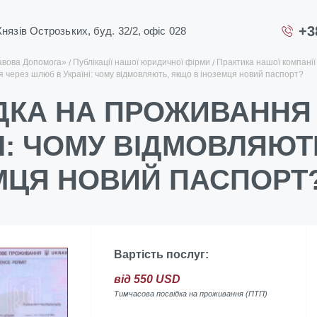
+3
 Князів Острозьких, буд. 32/2, офіс 028
авова Допомога»
Публікації нашої юридичної фірми
Практика нашої компанії
 через шлюб в Україні: чому відмовляють, якщо в іноземця новий паспорт?
ДКА НА ПРОЖИВАННЯ
НІ: ЧОМУ ВІДМОВЛЯЮТ
МЦЯ НОВИЙ ПАСПОРТ
Вартість послуг:
від 550 USD
Тимчасова посвідка на проживання (ПТП)