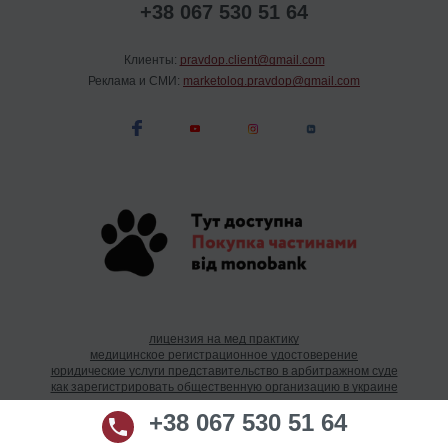
+38 067 530 51 64
Клиенты:
pravdop.client@gmail.com
Реклама и СМИ:
marketolog.pravdop@gmail.com
лицензия на мед практику
медицинское регистрационное удостоверение
юридические услуги представительство в арбитражном суде
как зарегистрировать общественную организацию в украине
как открыть ип в украине
+38 067 530 51 64