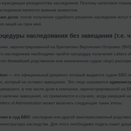
в юрисдикции резидентства наследников. Поэтому налоговое плани
наследников является важным моментом.
ние доли
: после получения судебного решения наследники могут 
я акций на свое имя.
цедуры наследования без завещания (т.е. чер
нии, зарегистрированной на Британских Виргинских Островах (BVI)
его наследникам необходимо пройти процедуру получения Letters of
это ближайший родственник или назначенное судом лицо) распоря
tion
— это официальный документ, который выдается судом БВО л
, который не оставил завещания. Это лицо называется
админист
умершего, в том числе доли в компании, зарегистрированной на Б
и наличии завещания, но применяется в случаях, когда умерший н
tters of Administration может включать следующие такие этапы:
ния в суд БВО
: наследник или другой заинтересованный родствен
инистратора наследства. Для этого необходимо подать пакет док