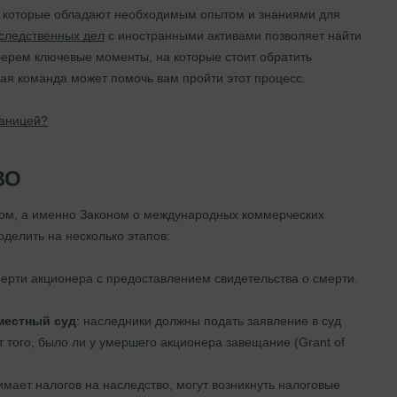
, которые обладают необходимым опытом и знаниями для
следственных дел
с иностранными активами позволяет найти
берем ключевые моменты, на которые стоит обратить
ая команда может помочь вам пройти этот процесс.
раницей?
ВО
вом, а именно Законом о международных коммерческих
делить на несколько этапов:
ерти акционера с предоставлением свидетельства о смерти.
 местный суд
: наследники должны подать заявление в суд
того, было ли у умершего акционера завещание (Grant of
зимает налогов на наследство, могут возникнуть налоговые