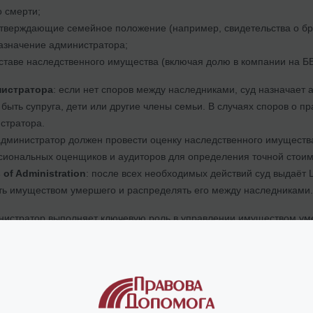
о смерти;
тверждающие семейное положение (например, свидетельства о бр
азначение администратора;
ставе наследственного имущества (включая долю в компании на Б
нистратора
: если нет споров между наследниками, суд назначает
быть супруга, дети или другие члены семьи. В случаях споров о 
стратора.
администратор должен провести оценку наследственного имуществ
иональных оценщиков и аудиторов для определения точной стоимо
 of Administration
: после всех необходимых действий суд выдаёт L
ь имуществом умершего и распределять его между наследниками.
нистратор выполняет ключевую роль в управлении имуществом уме
в
(администратор должен точно оценить все активы умершего, вклю
тивы)
лгов
(перед распределением имущества администратор обязан пога
 налоговыми органами)