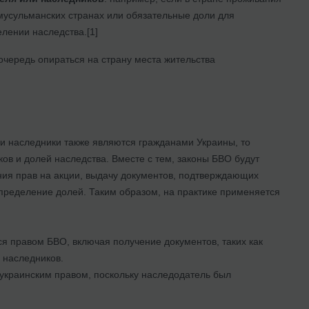
мусульманских странах или обязательные доли для
елении наследства.[1]
очередь опираться на страну места жительства
и наследники также являются гражданами Украины, то
ов и долей наследства. Вместе с тем, законы БВО будут
ния прав на акции, выдачу документов, подтверждающих
распределение долей. Таким образом, на практике применяется
я правом БВО, включая получение документов, таких как
я наследников.
 украинским правом, поскольку наследодатель был