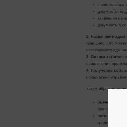
свидетельство 
документы, под
заявление на н
документы о со
2. Назначение адми
умершего. Это может 
независимого админи
3. Оценка активов
: 
привлечение професс
4. Получение Letters
официально управлят
Таким образом, адми
оценку активо
финансовые ак
погашение до
кредиторами и