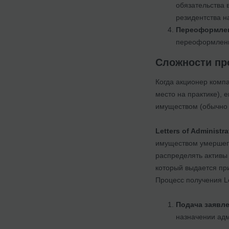
обязательства 
резидентства 
Переоформле
переоформлени
Сложности про
Когда акционер компа
место на практике), 
имуществом (обычно 
Letters of Administra
имуществом умершего
распределять активы 
который выдается пр
Процесс получения Le
Подача заявле
назначении адм