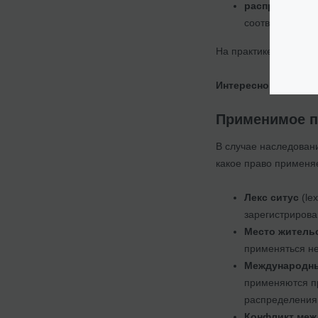
распределени
соответствии с
На практике сроки пол
Интересно:
Особенно
Применимое п
В случае наследовани
какое право применяе
Лекс ситус
(le
зарегистрирова
Место житель
применяться не
Международны
применяются пр
распределения 
Конфликт межд