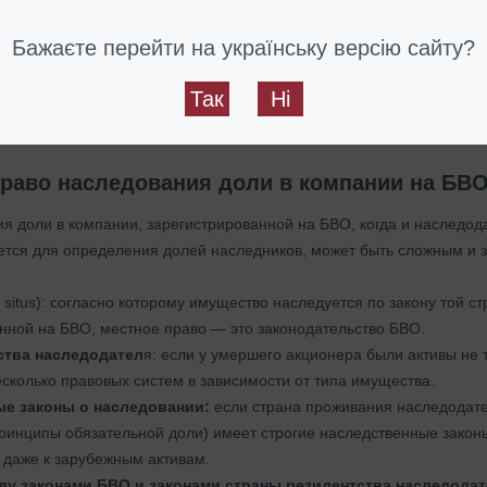
е активов
(после выполнения всех обязательств администратор р
 законами БВО о наследовании без завещания)
Бажаєте перейти на українську версію сайту?
учения Letters of Administration занимают от
6 до 12 месяцев
.
Так
Ні
сти наследования корпоративных прав ООО: ценные бумаги, имущ
раво наследования доли в компании на БВ
я доли в компании, зарегистрированной на БВО, когда и наследод
тся для определения долей наследников, может быть сложным и за
x situs): согласно которому имущество наследуется по закону той ст
нной на БВО, местное право — это законодательство БВО.
ства наследодател
я: если у умершего акционера были активы не т
сколько правовых систем в зависимости от типа имущества.
е законы о наследовании:
если страна проживания наследодате
инципы обязательной доли) имеет строгие наследственные законы
даже к зарубежным активам.
у законами БВО и законами страны резидентства наследодат