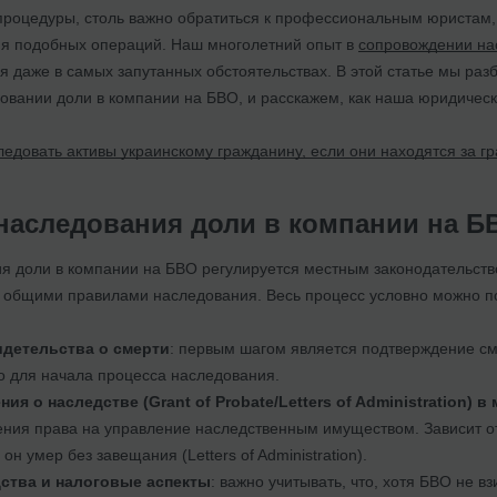
процедуры, столь важно обратиться к профессиональным юристам
я подобных операций. Наш многолетний опыт в
сопровождении на
 даже в самых запутанных обстоятельствах. В этой статье мы раз
овании доли в компании на БВО, и расскажем, как наша юридическ
ледовать активы украинскому гражданину, если они находятся за г
наследования доли в компании на Б
я доли в компании на БВО регулируется местным законодательст
и общими правилами наследования. Весь процесс условно можно по
идетельства о смерти
: первым шагом является подтверждение см
 для начала процесса наследования.
ия о наследстве (Grant of Probate/Letters of Administration) в
ния права на управление наследственным имуществом. Зависит от 
 он умер без завещания (Letters of Administration).
ства и налоговые аспекты
: важно учитывать, что, хотя БВО не в