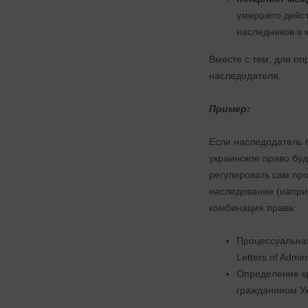
умершего дейст
наследников в 
Вместе с тем, для оп
наследодателя.
Пример:
Если наследодатель 
украинское право бу
регулировать сам пр
наследование (наприм
комбинация права:
Процессуальная
Letters of Admi
Определение кр
гражданином Ук