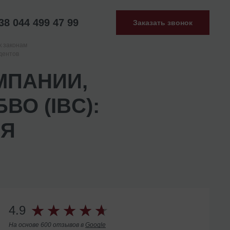
38 044 499 47 99
Заказать звонок
к законам
дентов
МПАНИИ,
О (IBC):
ЛЯ
4.9
На основе 600 отзывов в
Google