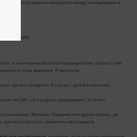
аспределяет оставшееся имущество между наследниками в
ество и долги
О
атель, и наследники являются нерезидентами, вопрос о том,
висеть от ряда факторов. В частности:
раны, где оно находится. В случае с долей в компании,
олько на БВО, но и в других юрисдикциях, то может
ля (например, Франция, Германия или другие страны, где
, они могут пытаться применить свои правила
еля или наследников
: например, если в стране проживания