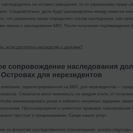
наследодатель не оставил завещания, то по украинскому праву на
еля. Следовательно, доли будут распределены между ними на осно
то, что украинское право определяет состав наследников, сам пр
ами закона о наследовании БВО. После получения подтверждения (н
ть, если досталось наследство с долгами?
е сопровождение наследования доли
 Островах для нерезидентов
 компании, зарегистрированной на БВО, для нерезидентов — проц
нюансов. Сложности могут возникнуть на каждом этапе, от получе
 Чтобы минимизировать риски и избежать ненужных задержек, важн
сионалам. Прогнозирование и грамотное правовое планирование 
ально простым и предсказуемым. Среди наших услуг:
ие по вопросам наследственного планирования: анализ структуры а