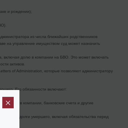
аке и рождении);
ВО).
 администратора из числа ближайших родственников
праве на управление имуществом суд может назначить
а, включая долю в компании на БВО. Это может включать
сти активов.
etters of Administration, которые позволяют администратору
ршего. Его обязанности включают:
чая долю в компании, банковские счета и другие
сить все долги умершего, включая обязательства перед