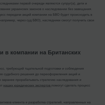
следниками первой очереди являются супруг(а), дети и
вании украинских законов о наследовании без завещания.
оцесс передачи акций компании на БВО будет происходить в
апример, через суд БВО), наследники смогут получить свои
 в компании на Британских
есс, требующий тщательной подготовки и соблюдения
ния судебного решения до переоформления акций и
о заранее прорабатывать стратегию наследования и
от
наших юридических экспертов
помогут сделать процесс
ктивов клиента и разработка стратегий, направленных на