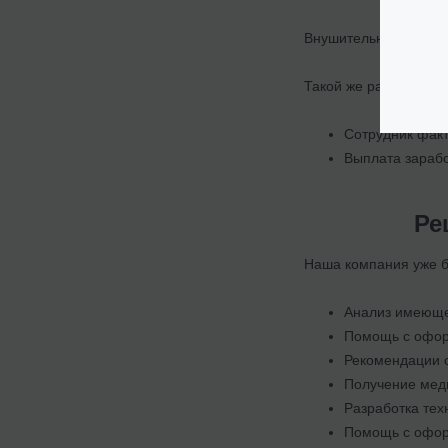
Внушительная сумма 
Такой же размер штра
Сотрудник факт
Выплата зарабо
Ре
Наша компания уже бо
Анализ имеюще
Помощь с офор
Рекомендации 
Получение мед
Разработка тех
Помощь с оформ