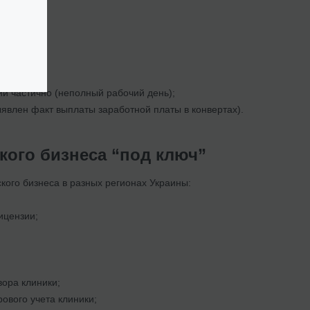
й частично (неполный рабочий день);
явлен факт выплаты заработной платы в конвертах).
ого бизнеса “под ключ”
кого бизнеса в разных регионах Украины:
ицензии;
вора клиники;
ового учета клиники;