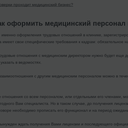
оверки проходит медицинский бизнес?
ак оформить медицинский персонал 
именно оформления трудовых отношений в клинике, зарегистриро
а имеет свои специфические требования к кадрам: обязательное 
рудовые отношения с медицинским директором нужно будет еще до
указать в ведомостях.
заимоотношения с другим медицинским персоналом можно в тече
е отношения со всем персоналом, или отдельными его членами, мо
ыгодного Вам специалиста. Но в таком случае, до получения лиценз
оговоре необходимо прописать его функционал и на период ожидан
вынужден ждать получения Вами лицензии и последующего официал