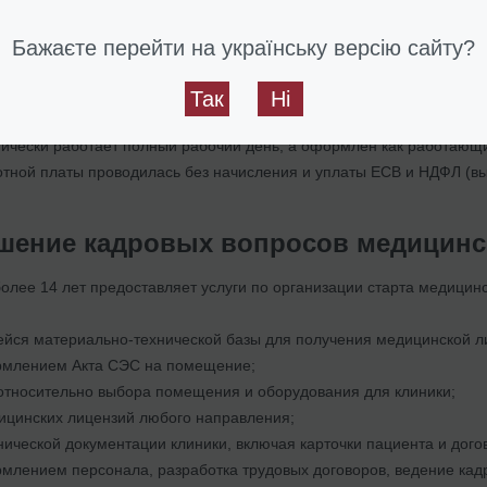
для любой клиники.
Бажаєте перейти на українську версію сайту?
фа придется заплатить, если:
Так
Ні
ически работает полный рабочий день, а оформлен как работающи
тной платы проводилась без начисления и уплаты ЕСВ и НДФЛ (вы
шение кадровых вопросов медицинск
лее 14 лет предоставляет услуги по организации старта медицинс
йся материально-технической базы для получения медицинской л
млением Акта СЭС на помещение;
относительно выбора помещения и оборудования для клиники;
ицинских лицензий любого направления;
нической документации клиники, включая карточки пациента и дого
лением персонала, разработка трудовых договоров, ведение кадр