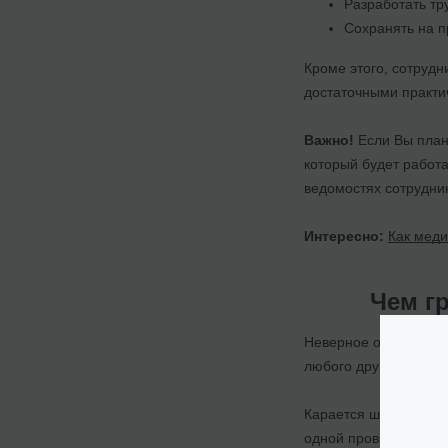
Разработать тр
Сохранять на п
Кроме этого, сотруд
достаточными практи
Важно!
Если Вы план
который будет работа
ведомостях сотрудни
Интересно:
Как меди
Чем г
Неверное оформление 
любого другого бизн
Карается штрафом от
одной проверки при 