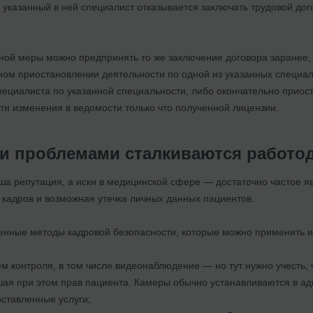
 указанный в ней специалист отказывается заключать трудовой до
вной меры можно предпринять то же заключение договора заранее,
ом приостановлении деятельности по одной из указанных специаль
пециалиста по указанной специальности, либо окончательно приост
ти изменения в ведомости только что полученной лицензии.
ми проблемами сталкиваются работо
аша репутация, а иски в медицинской сфере — достаточно частое
 кадров и возможная утечка личных данных пациентов.
нные методы кадровой безопасности, которые можно применить и
ем контроля, в том числе видеонаблюдение — но тут нужно учесть,
шая при этом прав пациента. Камеры обычно устанавливаются в а
оставленные услуги;