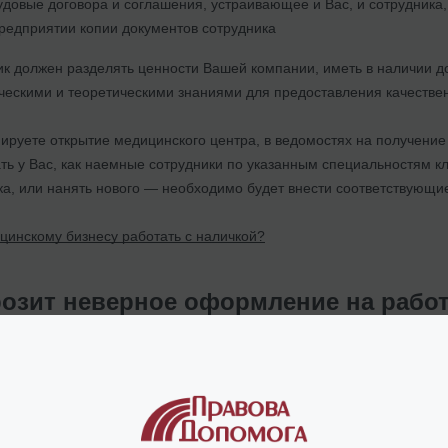
удовые договора и соглашения, устраивающее и Вас, и сотрудника,
редприятии копии документов сотрудника
ник должен разделять ценности Вашей компании, иметь в наличии 
ческими и теоретическими знаниями для предоставления качествен
ируете открытие медицинского центра, в ведомостях на получение
ть у Вас, как наемные сотрудники по указанным специальностям кл
ка, или нанять нового — необходимо будет внести соответствующи
цинскому бизнесу работать с наличкой?
розит неверное оформление на рабо
или отсутствие такого в случае медицинского бизнеса является н
еса с наемным трудом.
 10 минимальных зарплат, что в 2021 году составляет
60 000 грн
. 
наличии двух неоформленных работников) —
до 180 000 грн
.