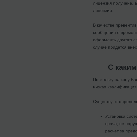
лицензия получена, а
лицензии.
В качестве превенти
сообщения о временн
оформлять другого с
случае придется внес
С каки
Поскольку на кону В
низкая квалификация
Существуют определе
Установка сист
врача, не нару
расчет за пред