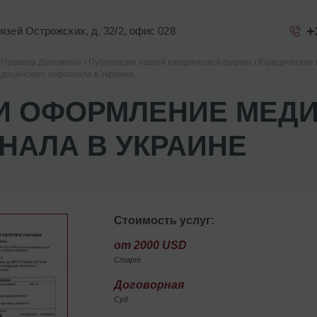
+
Князей Острожских, д. 32/2, офис 028
«Правова Допомога»
Публикации нашей юридической фирмы
Юридические 
дицинского персонала в Украине
И ОФОРМЛЕНИЕ МЕД
НАЛА В УКРАИНЕ
Стоимость услуг:
от 2000 USD
Старт
Договорная
Суд