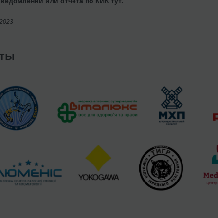
ведомлений или отчета по КИК тут.
/2023
нты