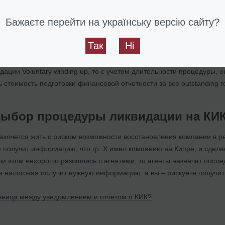
е автоматический обмен налоговой информацией и как он работает
Бажаєте перейти на українську версію сайту?
е и быстрее?
Так
Ні
ура ликвидации через Strike Off (цена, которую возьмут киприоты, 
ации Voluntary winding up, то с учетом длительности процедуры, 
 стоимость подготовки финансовой отчетности за все outstanding г
выбор процедуры ликвидации на КИ
захочется жить с риском возможности восстановления компании в р
 получит информацию, что гр. Х имел компанию на Кипре, и сделае
и этом нехорошо разошлись с агентами, то агенты назначат послед
я налоговая получит нужную информацию, а вы – рискуете получит
зница между уведомлением и отчетом о КИК?