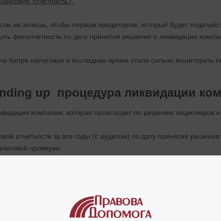
нансовую отчетность?
сли не хочешь, чтобы первым кредитором, который будет ходатайс
ать финотчетность по дату принятия решения о ликвидации компани
о на Кипре налоговая в последнее время стала сильно мониторить
winding up процедура ликвидации ко
квидация компании, которая происходит по решению акционеров 
вой отчетности за все годы (с аудитом) по дату принятия решени
логовой проверки;
бликацию в газете о ликвидации компании (обычно длится 2-3 ме
ия, рассмотрение дела и вынесение финального решения о ликви
 срокам такая процедура в зависимости от страны может длиться 1-
яется то, что в результате компания закрывается навсегда. Она н