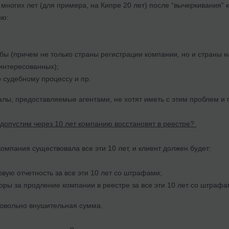
 многих лет (для примера, на Кипре 20 лет) после “вычеркивания” 
ию:
бы (причем не только страны регистрации компании, но и страны 
аинтересованных);
о судебному процессу и пр.
алы, предоставляемые агентами, не хотят иметь с этим проблем и
 допустим через 10 лет компанию восстановят в реестре?
 компания существовала все эти 10 лет, и клиент должен будет:
вую отчетность за все эти 10 лет со штрафами;
боры за продление компании в реестре за все эти 10 лет со штрафа
довольно внушительная сумма.