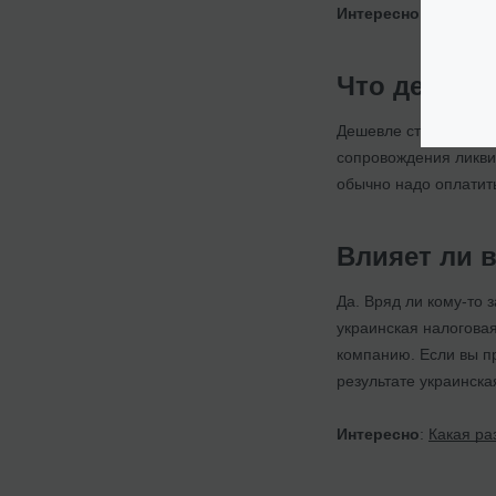
Интересно
:
Что тако
Что дешевл
Дешевле стоит процед
сопровождения ликвид
обычно надо оплатить
Влияет ли 
Да. Вряд ли кому-то 
украинская налоговая
компанию. Если вы пр
результате украинска
Интересно
:
Какая ра