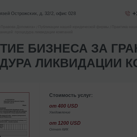
+
Князей Острожских, д. 32/2, офис 028
«Правова Допомога»
Публикации нашей юридической фирмы
Практика наш
раницей: процедура ликвидации компаний
ТИЕ БИЗНЕСА ЗА ГРА
ДУРА ЛИКВИДАЦИИ 
Стоимость услуг:
от 400 USD
Уведомление
от 1200 USD
Отчет КИК