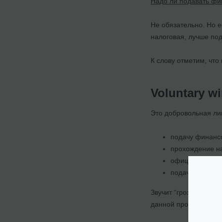
Надо ли подавать фи
Не обязательно. Но е
налоговая, лучше под
К слову отметим, чт
Voluntary 
Это добровольная ли
подачу финансо
прохождение на
официальную пу
подачу заявлен
Звучит “грозно” и по
данной процедуры явл