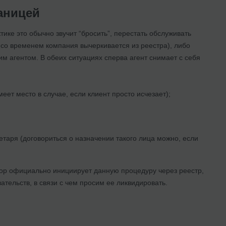
раницей
ктике это обычно звучит “бросить”, перестать обслуживать
 со временем компания вычеркивается из реестра), либо
м агентом. В обеих ситуациях сперва агент снимает с себя
еет место в случае, если клиент просто исчезает);
етаря (договориться о назначении такого лица можно, если
ректор официально инициирует данную процедуру через реестр,
ательств, в связи с чем просим ее ликвидировать.