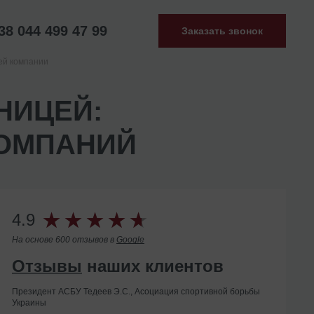
38 044 499 47 99
Заказать звонок
ей компании
НИЦЕЙ:
КОМПАНИЙ
4.9
На основе 600 отзывов в
Google
Отзывы
наших клиентов
Президент АСБУ Тедеев Э.С., Асоциация спортивной борьбы
Украины
Помогли с ликвидацией иностранного