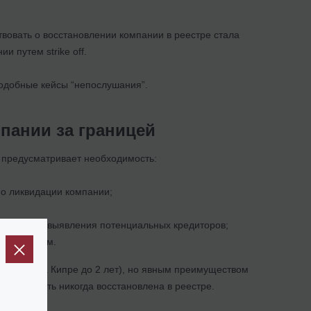
твовать о восстановлении компании в реестре стала
и путем strike off.
 подобные кейсы “непослушания”.
мпании за границей
и предусматривает необходимость:
я о ликвидации компании;
с) с целью выявления потенциальных кредиторов;
дации судом.
1,5 года (на Кипре до 2 лет), но явным преимуществом
е может быть никогда восстановлена в реестре.