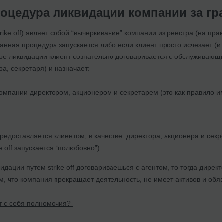
процедура ликвидации компании за г
rike off) являет собой “вычеркивание” компании из реестра (на пра
нная процедура запускается либо если клиент просто исчезает (и
ре ликвидации клиент сознательно договаривается с обслуживающи
а, секретаря) и назначает:
омпании директором, акционером и секретарем (это как правило им
предоставляется клиентом, в качестве директора, акционера и секр
e off запускается “полюбовно”).
квидации путем strike off договариваешься с агентом, то тогда ди
м, что компания прекращает деятельность, не имеет активов и обяз
т с себя полномочия?