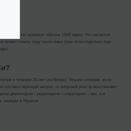
?
к примеру, не превысит обычно 1000 евро). Что касается
оно может стоить пару тысяч евро (при этом отдельно еще
оды).
Ки?
еестре в течение 20 лет (на Кипре). Иными словами, если
т соответствующий запрос, то кипрский реестр восстановит
ним директором / акционером / секретарем – вас, и в
ь санкции в Украине.