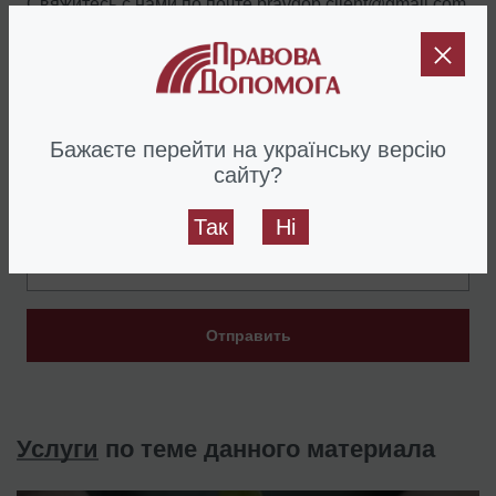
Свяжитесь с нами по почте
pravdop.client@gmail.com
,
по номеру телефона
+38 044 499 47 99
или заполнив
форму:
Бажаєте перейти на українську версію
сайту?
Так
Ні
Отправить
Услуги
по теме данного материала