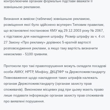
контролюючим органам формальні підстави вважати її
зовнішньою рекламою.
Визнання ж вивіски (таблички) зовнішньою рекламою,
розміщення якої було здійснено всупереч Типовим правилам,
що встановлені постановою КМУ від 29.12.2003 року № 2067,
є підставою для накладення штрафу. Розмір штрафу за ч. 4 ст.
27 Закону «Про рекламу» дорівнює 5-кратній вартості
розповсюдження реклами, а якщо таку вартість визначити
неможливо - 5100 гривням.
Протоколи про такі правопорушення можуть складати посадові
особи АМКУ, НРТР, Мінфіну, ДКЦПФР та Держспоживстандарту.
Повноваження щодо накладення таких штрафів належать
органам Держспоживстандарту (органам захисту прав
споживачів). Виконкоми місцевих рад при цьому мають право
лише подавати інформацію органам захисту прав споживачів
про виявлені порушення.