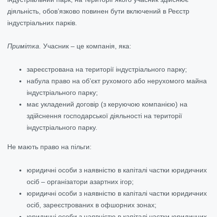
діяльність, обов’язково повинен бути включений в Реєстр
індустріальних парків.
Примітка.
Учасник – це компанія, яка:
зареєстрована на території індустріального парку;
набула право на об’єкт рухомого або нерухомого майна
індустріального парку;
має укладений договір (з керуючою компанією) на
здійснення господарської діяльності на території
індустріального парку.
Не мають право на пільги:
юридичні особи з наявністю в капіталі частки юридичних
осіб – організатори азартних ігор;
юридичні особи з наявністю в капіталі частки юридичних
осіб, зареєстрованих в офшорних зонах;
юридичні особи з наявністю в капіталі частки юридичних