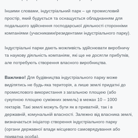
Іншими словами, індустріальний парк – це промисловий
простір, який будується та оснащується обладнанням для
подальшого здійснення господарської діяльності сторонніми
компаніями (учасниками/резидентами індустріального парку).
Індустріальні парки дають можливість здійснювати виробничу
та наукову діяльність компаніям, які ще не досягли прибутків,
але потребують створення власного виробництва.
Важливо!
Для будівництва індустріального парку може
виділятись не будь-яка територія, а лише землі придатні до
промислового використання з загальною площею (або
сукупною площею суміжних земель) в межах 10 – 1000
гектарів. Такі землі можуть бути як в приватній, так і в
державній, комунальній власності. Залежно від власника землі,
визначається ініціатор створення індустріального парку
(органи державної влади місцевого самоврядування або
приватна особа).