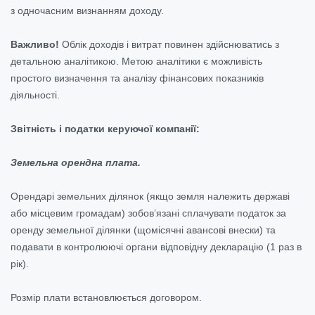
з одночасним визнанням доходу.
Важливо!
Облік доходів і витрат повинен здійснюватись з
детальною аналітикою. Метою аналітики є можливість
простого визначення та аналізу фінансових показників
діяльності.
Звітність і податки керуючої компанії:
Земельна орендна плата.
Орендарі земельних ділянок (якщо земля належить державі
або місцевим громадам) зобов’язані сплачувати податок за
оренду земельної ділянки (щомісячні авансові внески) та
подавати в контролюючі органи відповідну декларацію (1 раз в
рік).
Розмір плати встановлюється договором.