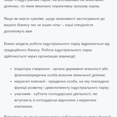
ділянках, по яким виконано нормативну грошову оцінку.
Якщо ви маєте сумніви, щодо можливості застосування до
вашого бізнесу тих чи інших пільг – наші спеціалісти
допоможуть вам.
Бізнес-модель роботи індустріального парку відрізняється від
традиційного бізнесу. Робота індустріального парку
здійснюється через організацію взаємодії:
ініціатора створення - органи державної власності або
фізична/юридична особа-власник земельної ділянки;
керуючої компанії - юридична особа, на яку покладено
функції розвитку і девелопменту індустріального парку;
учасників - суб’єкти господарської діяльності, які
вступають в господарські відносини з керуючою
компанією.
Відповідно до даної схеми,кожен суб’єкт виконує певні функції,