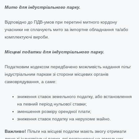
Мито для індустріального парку.
Відповідно до ПДВ-умов при перетині митного кордону
учасники не сплачують мито за імпортне обладнання та/або
комплектуючі вироби.
Місцеві податки для індустріального парку.
Податковим кодексом передбачено можливість надання пільг
індустріальним паркам зі сторони місцевих органів
самоврядування, а саме:
зниження ставок земельного податку, або встановлення
на певний період нульової ставки;
зменшення розміру орендної плати;
зниження ставок податку на нерухоме майно.
Важливо!
Пільги на місцеві податки мають змогу отримати
лише ті індустріальні парки, які розташовані на земельних