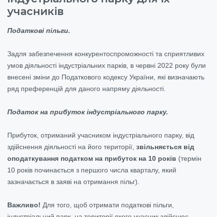
учасників
Податкові пільги.
Задля забезпечення конкурентоспроможності та сприятливих
умов діяльності індустріальних парків, в червні 2022 року були
внесені зміни до Податкового кодексу України, які визначають
ряд преференцій для даного напряму діяльності.
Податок на прибуток індустріального парку.
Прибуток, отриманий учасником індустріального парку, від
здійснення діяльності на його території,
звільняється від
оподаткування податком на прибуток на 10 років
(термін
10 років починається з першого числа кварталу, який
зазначається в заяві на отримання пільг).
Важливо!
Для того, щоб отримати податкові пільги,
індустріальний парк, на території якого учасник здійснює