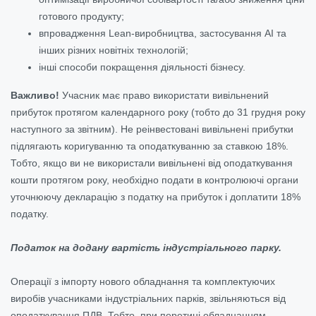
готового продукту;
впровадження Lean-виробництва, застосування АІ та
інших різних новітніх технологій;
інші способи покращення діяльності бізнесу.
Важливо!
Учасник має право використати вивільнений
прибуток протягом календарного року (тобто до 31 грудня року
наступного за звітним). Не реінвестовані вивільнені прибутки
підлягають коригуванню та оподаткуванню за ставкою 18%.
Тобто, якщо ви не використали вивільнені від оподаткування
кошти протягом року, необхідно подати в контролюючі органи
уточнюючу декларацію з податку на прибуток і доплатити 18%
податку.
Податок на додану вартість індустріального парку.
Операції з імпорту нового обладнання та комплектуючих
виробів учасниками індустріальних парків, звільняються від
оподаткування ПДВ. Тобто, при перетині обладнанням