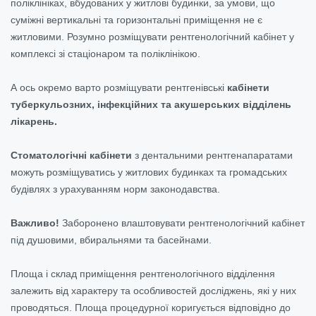
поліклініках, вбудованих у житлові будинки, за умови, що
суміжні вертикальні та горизонтальні приміщення не є
житловими. Розумно розміщувати рентгенологічний кабінет у
комплексі зі стаціонаром та поліклінікою.
А ось окремо варто розміщувати рентгенівські
кабінети
туберкульозних, інфекційних та акушерських відділень
лікарень.
Стоматологічні кабінети
з дентальними рентгенапаратами
можуть розміщуватись у житлових будинках та громадських
будівлях з урахуванням норм законодавства.
Важливо!
Заборонено влаштовувати рентгенологічний кабінет
під душовими, вбиральнями та басейнами.
Площа і склад приміщення рентгенологічного відділення
залежить від характеру та особливостей досліджень, які у них
проводяться. Площа процедурної коригується відповідно до