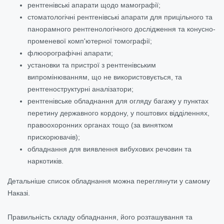
рентгенівські апарати щодо мамографії;
стоматологічні рентгенівські апарати для прицільного та
панорамного рентгенологічного дослідження та конусно-
променевої комп'ютерної томографії;
флюорографічні апарати;
установки та пристрої з рентгенівським
випромінюванням, що не використовується, та
рентгеноструктурні аналізатори;
рентгенівське обладнання для огляду багажу у пунктах
перетину державного кордону, у поштових відділеннях,
правоохоронних органах тощо (за винятком
прискорювачів);
обладнання для виявлення вибухових речовин та
наркотиків.
Детальніше список обладнання можна переглянути у самому
Наказі.
Правильність складу обладнання, його розташування та