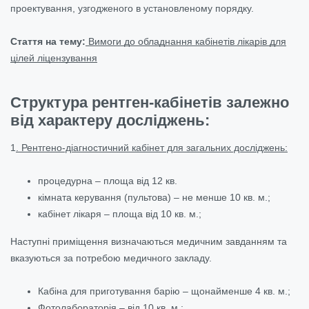
проектування, узгодженого в установленому порядку.
Стаття на тему:
Вимоги до обладнання кабінетів лікарів для
цілей ліцензування
Структура рентген-кабінетів залежно
від характеру досліджень:
1
. Рентгено-діагностичний кабінет для загальних досліджень:
процедурна – площа від 12 кв.
кімната керування (пультова) – не менше 10 кв. м.;
кабінет лікаря – площа від 10 кв. м.;
Наступні приміщення визначаються медичним завданням та
вказуються за потребою медичного закладу.
Кабіна для приготування барію – щонайменше 4 кв. м.;
Фотолабораторія – від 10 кв. м.;