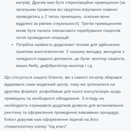
метрів). Другим має бути стерилізаційне приміщення (за
загальним правилом всі хірургічні втручання повинні
проводитись у 2 типах приміщень, оскільки вони
відділені за рівнем стерильності). Третім приміщенням
може бути палата тимчасового перебування пацієнтів
після проведення операцій.
Потрібна наявність додаткової техніки для здійснення
практики анестезіологом. У нашому випадку, виходячи з
складності наданої допомоги, це були: монітор пацієнта,
мішок Амбу, дефібрилятор-монітор і т.д.
Що стосується нашого Клієнта, він з самого початку збирався
відкривати саме медичний центр, тому ми зупинилися на
другому форматі, розробивши для нього консультацію щодо
приміщень та необхідного обладнання. З огляду на
необхідність отримувати додаткові дозволи для встановлення
рентгену та оформлення проведення інвазивних процедур,
Клієнт доручив нам оформлення ліцензії на його
стоматологічну клініку "під ключ".