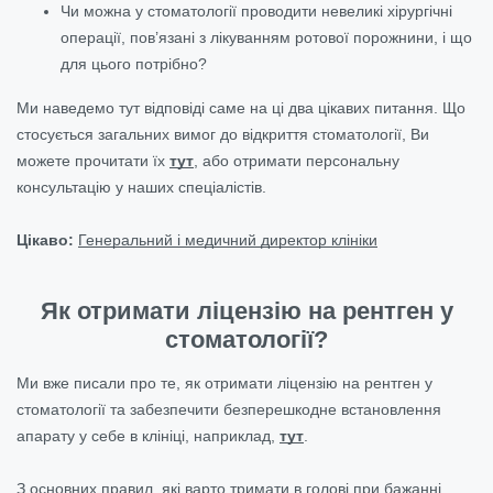
Чи можна у стоматології проводити невеликі хірургічні
операції, пов’язані з лікуванням ротової порожнини, і що
для цього потрібно?
Ми наведемо тут відповіді саме на ці два цікавих питання. Що
стосується загальних вимог до відкриття стоматології, Ви
можете прочитати їх
тут
, або отримати персональну
консультацію у наших спеціалістів.
Цікаво:
Генеральний і медичний директор клініки
Як отримати ліцензію на рентген у
стоматології?
Ми вже писали про те, як отримати ліцензію на рентген у
стоматології та забезпечити безперешкодне встановлення
апарату у себе в клініці, наприклад,
тут
.
З основних правил, які варто тримати в голові при бажанні