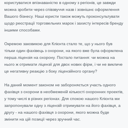
користуватися впізнаваністю в одному з регіонів, це завжди
можна зробити через співзвуччя назв і зовнішнє оформлення
Вашого бізнесу. Наші юристи також можуть проконсультувати
щодо реєстрації торговельних марок і захисту інтересів бренду
іншими способами.
Окремою заковикою для Клієнта стало те, що у нього був
тільки один фахівець з охорони, на якого вже була оформлена
перша ліцензія на охорону. Постало питання: чи можна на
нього ж отримати ліцензії для двох нових фірм, і чи не викличе
це негативну реакцію з боку ліцензійного органу?
На даний момент законом не забороняється участь одного
фахівця з охорони в необмеженій кількості охоронних проектів,
у тому числі в різних регіонах. Для спокою нашого Клієнта ми
запропонували одну з ліцензій отримувати на його фахівця, а
другу - на нашого фахівця з охорони, якого можна буде
змінити на цій позиції через зручний час.