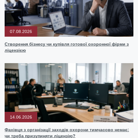
07.08.2026
Створення бізнесу чи купівля готової охоронної фірми з
ліцензією
14.06.2026
Фахівця з організації заходів охорони тимчасово немає:
чи треба призупиняти ліцензію?