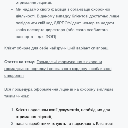
отримання ліцензії.
Ми надаємо свого фахівця з організації охоронної
діяльності. В даному випадку Клієнтові достатньо лише
повідомити свій код ЄДРПОУ/ідент. номер та надати
копію паспорта директора (або свого особистого
паспорта – для ФОП).
Клієнт обирає для себе найзручніший варіант співпраці.
Стаття на тему:
Громадські формування з охорони
громадського порядку і державного кордону: особливості
створення
Вся процедура оформлення ліцензії на охорону виглядає
таким чином:
Клієнт надає нам копії документів, необхідних для
отримання ліцензії;
наші співробітники готують та надсилають Клієнтові