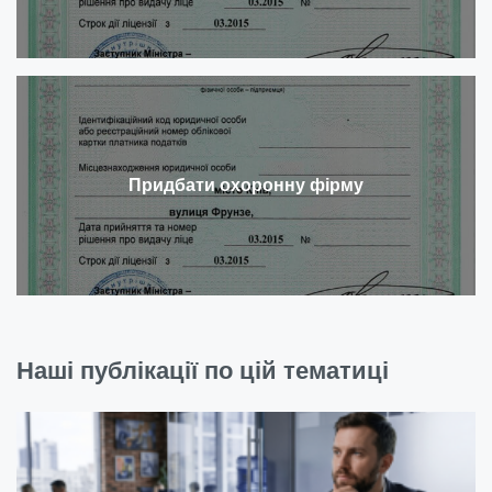
Придбати охоронну фірму
Наші публікації по цій тематиці