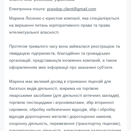
Електронна пошта:
pravdop.client@gmail.com
Марина Лосенко є юристом компанії, яка спеціалізується
на вирішенні питань корпоративного права та права
інтелектуальної власності.
Протягом тривалого часу вона займалася реєстрацією та
ліквідацією підприємств, благодійних та громадських
організацій, представництв іноземних компаній, а також
оформленням змін інформації про зазначені суб'єкти.
Марина має великий досвід в отриманні ліцензій для
багатьох видів діяльності, зокрема на торгівлю
лікарськими засобами (для діяльності аптечних закладів),
торгівлю пестицидами і агрохімікатами, збір вторинної
сировини, обробку небезпечних відходів, збір і обробку
відходів дорогоцінних металів і дорогоцінних каменів,
охоронну діяльність, перевезення (транспортну ліцензію),
туроператорську діяльність, користування радіочастотним