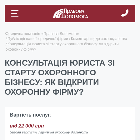
Юридична компанія «Правова Допомога»
Публікації нашої юридичної фірми
Коментарі щодо законодавства
Консультація юриста зі старту охоронного бізнесу: як відкрити
охоронну фірму?
КОНСУЛЬТАЦІЯ ЮРИСТА ЗІ
СТАРТУ ОХОРОННОГО
БІЗНЕСУ: ЯК ВІДКРИТИ
ОХОРОННУ ФІРМУ?
Вартість послуг:
від 22 000 грн
Базова вартість ліцензії на охоронну діяльність