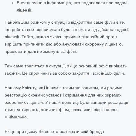
Внести зміни в інформацію, яка подавалася при видачі
ліцензії.
Найбільшим ризиком у ситуації з відкриттям саме філій є те,
що робота всіх підприємств буде залежати від дійсності однієї
ліцензії. Тобто, якщо з якоїсь причини ліцензійний орган
вирішить припинити дію або анулювати охоронну ліцензію,
працювати далі не зможуть всі філії.
Теж саме трапиться в ситуації, якщо основний офіс вирішать
закрити. Це спричинить за собою закриття і всіх інших філій.
Нашому Клієнту, як і іншим з таким же запитом, ми радимо
реєстрацію окремих установ і отримання для них окремих
охоронних ліцензій. У нашій практиці були випадки реєстрації
трьох-чотирьох ідентичних фірм, назва яких відрізнялося
мінімально.
Якщо при цьому Ви хочете розвивати свій бренд і