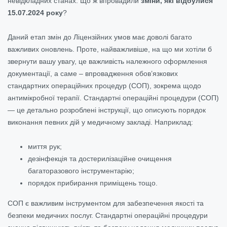
невідкладних станах. Що ж впровадили
зміни, які відбулися
15.07.2024 року
?
Даний етап змін до Ліцензійних умов має доволі багато
важливих оновлень. Проте, найважливіше, на що ми хотіли б
звернути вашу увагу, це важливість належного оформлення
документації, а саме – впровадження обов’язкових
стандартних операційних процедур (СОП), зокрема щодо
антимікробної терапії. Стандартні операційні процедури (СОП)
— це детально розроблені інструкції, що описують порядок
виконання певних дій у медичному закладі. Наприклад:
миття рук;
дезінфекція та достерилізаційне очищення
багаторазового інструментарію;
порядок прибирання приміщень тощо.
СОП є важливим інструментом для забезпечення якості та
безпеки медичних послуг. Стандартні операційні процедури