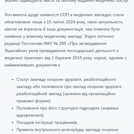
значно підвищують якість та безпеку надання медичних послуг.
Хоч вимога щодо наявності СОП в медичних закладах стала
обов'язковою лише з 15 липня 2024 року, свою актуальність
ніколи не втрачала й інша документація, яка повинна бути
наявною у кожному медичному закладі. Згідно поточної
редакції Постанови КМУ № 285 «
Про затвердження
Ліцензійних умов провадження господарської діяльності з
медичної практики
» від 2 березня 2016 року, наразі, одними з
найважливіших документів є:
Статут закладу охорони здоров’я, реабілітаційного
закладу або положення про заклад охорони здоров’я,
реабілітаційний заклад (залежно від організаційно-
правової форми);
Положення про його структурні підрозділи (зокрема
відокремлені);
Посадові інструкції працівників;
Правила внутрішнього розпорядку закладу охорони