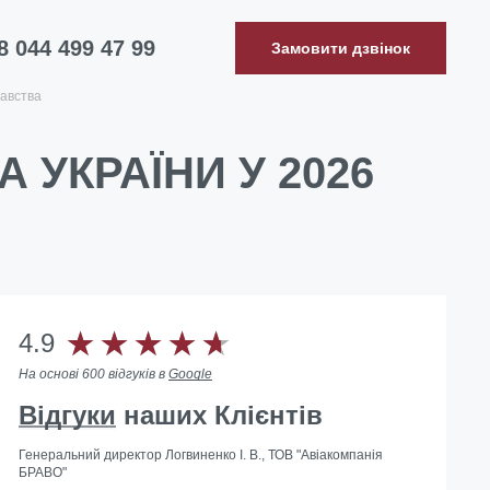
8 044 499 47 99
Замовити дзвінок
авства
 УКРАЇНИ У 2026
4.9
На основі 600 відгуків в
Google
Відгуки
наших Клієнтів
Генеральний директор Логвиненко І. В., ТОВ "Авіакомпанія
БРАВО"
Допомогли з ліквідацією іноземного представництва в