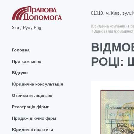
01010, м. Київ, вул.
Юридична компанія «Пр
Укр
Рус
Eng
Відмова від громадянст
ВІДМОВ
Головна
РОЦІ:
Про компанію
Відгуки
Юридична консультація
Отримати ліцензію
Реєстрація фірми
Продаж діючих фірм
Юридичні практики