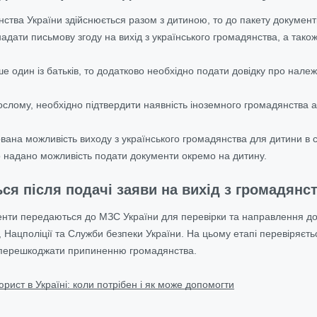
нства України здійснюється разом з дитиною, то до пакету документ
надати письмову згоду на вихід з українського громадянства, а так
е один із батьків, то додатково необхідно подати довідку про належ
рослому, необхідно підтвердити наявність іноземного громадянства а
вана можливість виходу з українського громадянства для дитини в с
о надано можливість подати документи окремо на дитину.
ся після подачі заяви на вихід з громадянс
енти передаються до МЗС України для перевірки та направлення до
Нацполіції та Служби безпеки України. На цьому етапі перевіряєть
ь перешкоджати припиненню громадянства.
рист в Україні: коли потрібен і як може допомогти