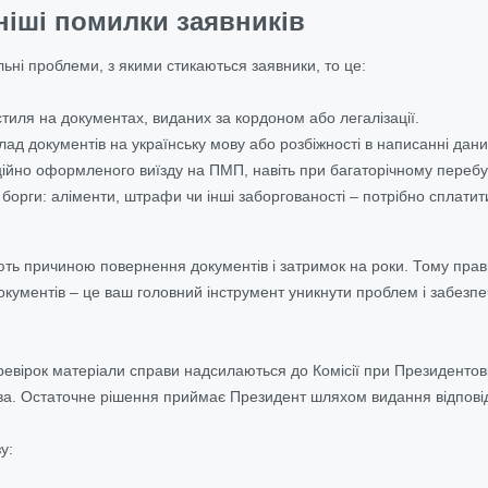
іші помилки заявників
ьні проблеми, з якими стикаються заявники, то це:
стиля на документах, виданих за кордоном або легалізації.
ад документів на українську мову або розбіжності в написанні дани
іційно оформленого виїзду на ПМП, навіть при багаторічному перебу
борги: аліменти, штрафи чи інші заборгованості – потрібно сплати
ть причиною повернення документів і затримок на роки. Тому правил
окументів – це ваш головний інструмент уникнути проблем і забезп
евірок матеріали справи надсилаються до Комісії при Президентові 
а. Остаточне рішення приймає Президент шляхом видання відповід
у: