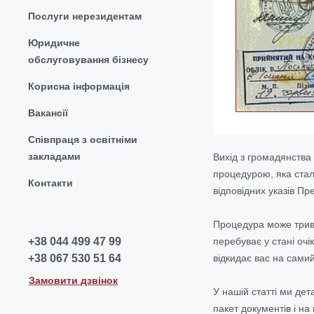
Послуги нерезидентам
Юридичне
обслуговування бізнесу
Корисна інформація
Вакансії
Співпраця з освітніми
закладами
Вихід з громадянства
процедурою, яка стал
Контакти
відповідних указів П
Процедура може трива
перебуває у стані очі
+38 044 499 47 99
відкидає вас на самий
+38 067 530 51 64
Замовити дзвінок
У нашій статті ми де
пакет документів і на