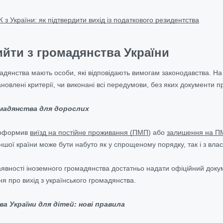
 з України: як підтвердити вихід із податкового резидентства
йти з громадянства України
мадянства мають особи, які відповідають вимогам законодавства. На
ановлені критерії, чи виконані всі передумови, без яких документи 
омадянства для дорослих
 оформив
виїзд на постійне проживання (ПМП
) або
залишення на П
ншої країни може бути набуто як у спрощеному порядку, так і з вла
явності іноземного громадянства достатньо надати офіційний докум
я про вихід з українського громадянства.
ва України для дітей: нові правила