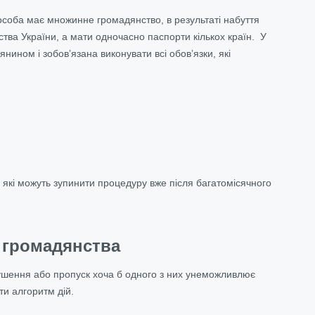
особа має множинне громадянство, в результаті набуття
тва України, а мати одночасно паспорти кількох країн. У
нином і зобовʼязана виконувати всі обовʼязки, які
які можуть зупинити процедуру вже після багатомісячного
 громадянства
рушення або пропуск хоча б одного з них унеможливлює
и алгоритм дій.