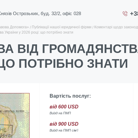
+3
 Князів Острозьких, буд. 32/2, офіс 028
авова Допомога»
Публікації нашої юридичної фірми
Коментарі щодо законод
ва України у 2026 році: що потрібно знати
А ВІД ГРОМАДЯНСТВА
 ЩО ПОТРІБНО ЗНАТИ
Вартість послуг:
від 600 USD
Виїзд на ПМП
від 900 USD
Виїзд на ПМП сім'ї