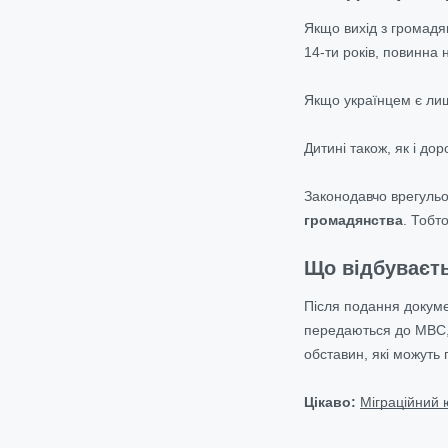
Якщо вихід з громадя
14-ти років, повинна 
Якщо українцем є лиш
Дитині також, як і до
Законодавчо врегульо
громадянства
. Тобт
Що відбуваєть
Після подання докум
передаються до МВС, 
обставин, які можут
Цікаво:
Міграційний ю