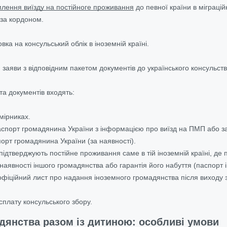
лення виїзду на постійноге проживання
до певної країни в міграцій
і за кордоном.
вка на консульський облік в іноземній країні.
заяви з відповідним пакетом документів до українського консульст
та документів входять:
мірниках.
спорт громадянина України з інформацією про виїзд на ПМП або 
орт громадянина України (за наявності).
ідтверджують постійне проживання саме в тій іноземній країні, де
наявності іншого громадянства або гарантія його набуття (паспорт 
фіційний лист про надання іноземного громадянства після виходу з
сплату консульського збору.
адянства разом із дитиною: особливі умови