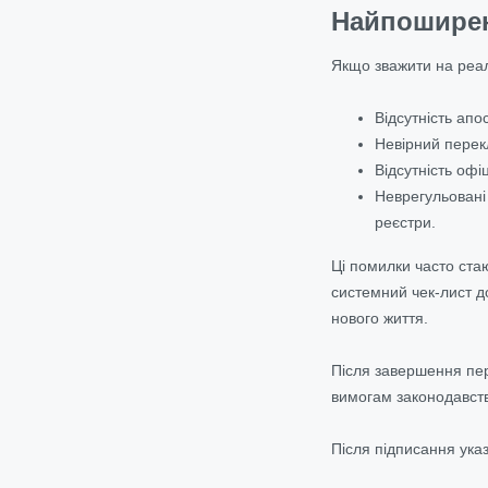
Найпоширен
Якщо зважити на реал
Відсутність апо
Невірний перекл
Відсутність оф
Неврегульовані 
реєстри.
Ці помилки часто стаю
системний чек-лист д
нового життя.
Після завершення пер
вимогам законодавств
Після підписання указ