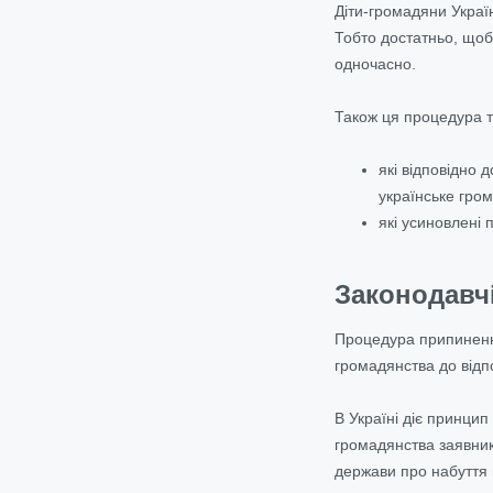
Діти-громадяни Україн
Тобто достатньо, щоб
одночасно.
Також ця процедура т
які відповідно 
українське гро
які усиновлені
Законодавчі
Процедура припинення
громадянства до відп
В Україні діє принци
громадянства заявник
держави про набуття н