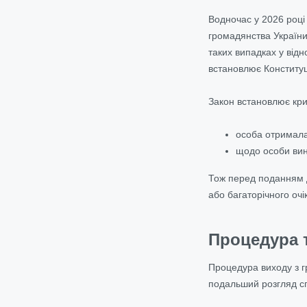
Водночас у 2026 році
громадянства України
таких випадках у відн
встановлює Конституц
Закон встановлює кри
особа отримала
щодо особи вин
Тож перед поданням д
або багаторічного очі
Процедура 
Процедура виходу з г
подальший розгляд сп