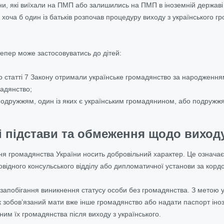
и, які виїхали на ПМП або залишились на ПМП в іноземній державі р
 хоча б один із батьків розпочав процедуру виходу з українського г
епер може застосовуватись до дітей:
до статті 7 Закону отримали українське громадянство за народженням
мадянство;
 подружжям, один із яких є українським громадянином, або подруж
 підстави та обмеження щодо виходу
 громадянства України носить добровільний характер. Це означає,
овідного консульського відділу або дипломатичної установи за кор
п запобігання виникнення статусу особи без громадянства. З метою 
 зобов’язаний мати вже інше громадянство або надати паспорт іно
им їх громадянства після виходу з українського.