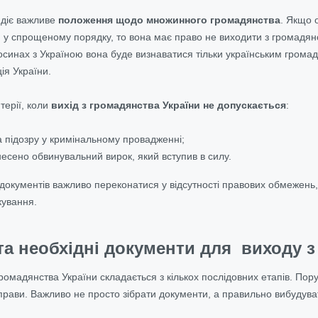
 діє важливе
положення щодо множинного громадянства
. Якщо 
 у спрощеному порядку, то вона має право не виходити з громадянс
осинах з Україною вона буде визнаватися тільки українським громадя
ія України.
терії, коли
вихід з громадянства України не допускається
:
 підозру у кримінальному провадженні;
есено обвинувальний вирок, який вступив в силу.
окументів важливо переконатися у відсутності правових обмежень, 
кування.
та необхідні документи для виходу з
ромадянства України складається з кількох послідовних етапів. По
рави. Важливо не просто зібрати документи, а правильно вибудуват