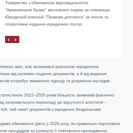
Товариство з обмеженою відповідальністю
Україні
"Авіакомпанія Браво" висловлює подяку за співпрацю
Юридичній компанії "Правова допомога" за якісне та
оперативне надання юридичних послуг.
нав певних змін, але залишився реальною юридичною
лише від належно поданих документів, а й від видання
нтів потребує зваженого підходу та розуміння наслідків.
татистикою 2022–2025 років більшість заявників фактично
від неправильного перекладу до відсутності апостиля –
а той, чий пакет документів є юридично бездоганним.
нодавчі обмеження діють у 2026 році, як правильно підготувати
вання процедури та уникнути її повторного проходження.