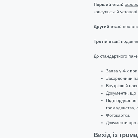
Перший етап:
оформ
консульській установ
Другий етап:
постано
Третій етап:
подання 
До стандартного паке
Заява у 4-х при
Закордонний па
Внутрішній пасп
Документи, що п
Підтвердження 
громадянства, о
Фотокартки.
Документи про 
Вихід із гром