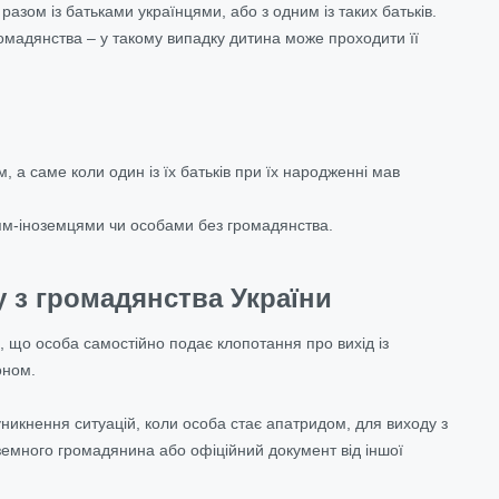
азом із батьками українцями, або з одним із таких батьків.
ромадянства – у такому випадку дитина може проходити її
, а саме коли один із їх батьків при їх народженні мав
жям-іноземцями чи особами без громадянства.
 з громадянства України
 що особа самостійно подає клопотання про вихід із
доном.
уникнення ситуацій, коли особа стає апатридом, для виходу з
земного громадянина або офіційний документ від іншої