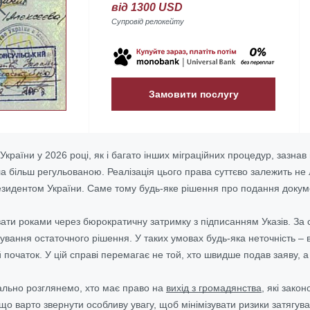
від 1300 USD
Супровід релокейту
Замовити послугу
 України у 2026 році, як і багато інших міграційних процедур, заз
а більш регульованою. Реалізація цього права суттєво залежить не 
резидентом України. Саме тому будь-яке рішення про подання докуме
ти роками через бюрократичну затримку з підписанням Указів. За с
кування остаточного рішення. У таких умовах будь-яка неточність – 
 початок. У цій справі перемагає не той, хто швидше подав заяву, 
тально розглянемо, хто має право на
вихід з громадянства
, які зако
 що варто звернути особливу увагу, щоб мінімізувати ризики затягу