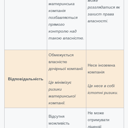
може
материнська
розглядатися як
компанія
захист права
позбавляється
власності.
прямого
контролю над
такою власністю.
Обмежується
власністю
Несе іноземна
дочірньої компанії
компанія
Відповідальність
Це мінімізує
Це несе в собі
ризики
істотні ризики.
материнської
компанії.
Не може
Відсутня
отримувати
можливість
ліцензії