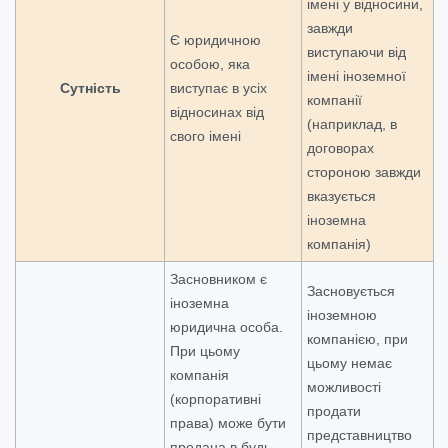
імені у відносини,
завжди
Є юридичною
виступаючи від
особою, яка
імені іноземної
Сутність
виступає в усіх
компанії
відносинах від
(наприклад, в
свого імені
договорах
стороною завжди
вказується
іноземна
компанія)
Засновником є
Засновується
іноземна
іноземною
юридична особа.
компанією, при
При цьому
цьому немає
компанія
можливості
(корпоративні
продати
права) може бути
представництво
продана в будь-