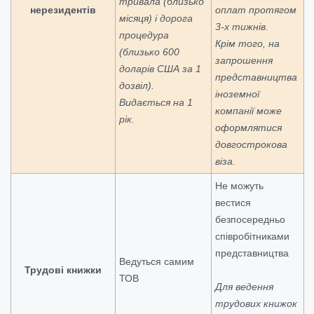
тривала (близько
нерезидентів
оплат протягом
місяця) і дорога
3-х тижнів.
процедура
Крім того, на
(близько 600
запрошення
доларів США за 1
представництва
дозвіл).
іноземної
Видається на 1
компанії може
рік.
оформлятися
довгострокова
віза.
Не можуть
вестися
безпосередньо
співробітниками
представництва
Ведуться самим
Трудові книжки
ТОВ
Для ведення
трудових книжок