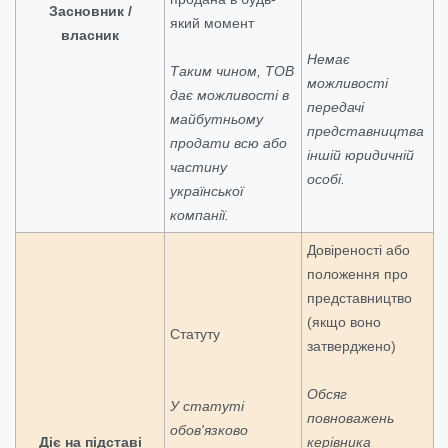
Засновник /
який момент
власник
Немає
Таким чином, ТОВ
можливості
дає можливості в
передачі
майбутньому
представництва
продати всю або
іншій юридичній
частину
особі.
української
компанії.
Довіреності або
положення про
представництво
(якщо воно
Статуту
затверджено)
Обсяг
У статуті
повноважень
обов'язково
Діє на підставі
керівника