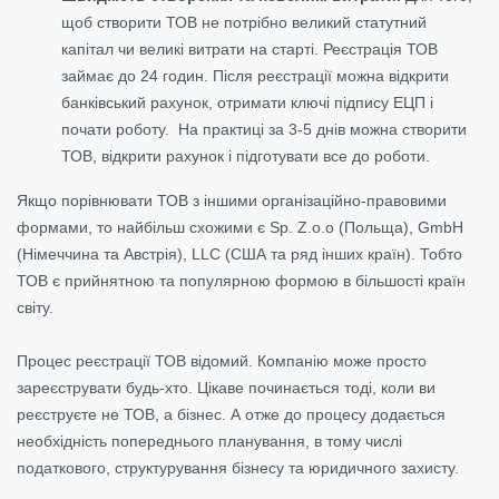
щоб створити ТОВ не потрібно великий статутний
капітал чи великі витрати на старті. Реєстрація ТОВ
займає до 24 годин. Після реєстрації можна відкрити
банківський рахунок, отримати ключі підпису ЕЦП і
почати роботу. На практиці за 3-5 днів можна створити
ТОВ, відкрити рахунок і підготувати все до роботи.
Якщо порівнювати ТОВ з іншими організаційно-правовими
формами, то найбільш схожими є Sp. Z.o.o (Польща), GmbH
(Німеччина та Австрія), LLC (США та ряд інших країн). Тобто
ТОВ є прийнятною та популярною формою в більшості країн
світу.
Процес реєстрації ТОВ відомий. Компанію може просто
зареєструвати будь-хто. Цікаве починається тоді, коли ви
реєструєте не ТОВ, а бізнес. А отже до процесу додається
необхідність попереднього планування, в тому числі
податкового, структурування бізнесу та юридичного захисту.