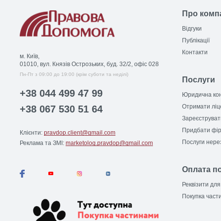
Про комп
Відгуки
Публікації
Контакти
м. Київ,
01010, вул. Князів Острозьких, буд. 32/2, офіс 028
Пн-Пт з 09:00 до 19:00 (крім суботи та неділі)
Послуги
+38 044 499 47 99
Юридична кон
Отримати ліце
+38 067 530 51 64
Зареєструват
Придбати фі
Клієнти:
pravdop.client@gmail.com
Послуги нер
Реклама та ЗМІ:
marketolog.pravdop@gmail.com
Оплата п
Реквізити для
Покупка част