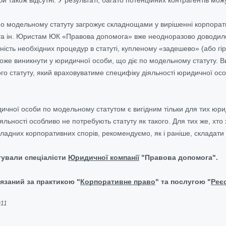
ь по модельному статуту загрожує складнощами у вирішенні корпора
 та ін. Юристам ЮК «Правова допомога» вже неодноразово доводило
ність необхідних процедур в статуті, купленому «задешево» (або гір
оже виникнути у юридичної особи, що діє по модельному статуту. В
о статуту, який враховуватиме специфіку діяльності юридичної особ
ичної особи по модельному статутом є вигідним тільки для тих юриди
яльності особливо не потребують статуту як такого. Для тих же, хт
кладних корпоративних спорів, рекомендуємо, як і раніше, складати 
тували спеціалісти
Юридичної компанії
"Правова допомога".
язаний за практикою "
Корпоративне право
" та послугою "
Реє
011