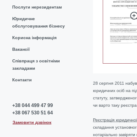
Послуги нерезидентам
Юридичне
обслуговування бізнесу
Корисна інформація
Вакансії
Співпраця з освітніми
закладами
Контакти
28 серпня 2011 набув
юридичних осіб на пі
статуту, затверджено
чи варто таку реєстр
+38 044 499 47 99
+38 067 530 51 64
Реєстрація юридично
Замовити дзвінок
складання установчог
нотаріально завіряти