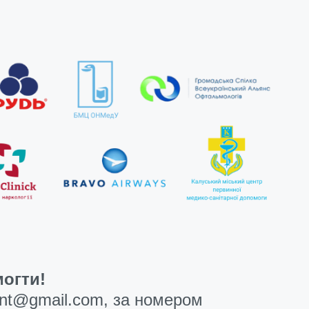
огти!
ent@gmail.com
, за номером