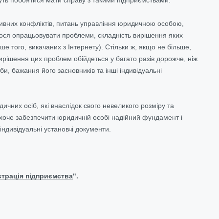
тивних конфліктів, питань управління юридичною особою,
ся опрацьовувати проблеми, складність вирішення яких
ше того, викачаних з Інтернету). Стільки ж, якщо не більше,
ирішення цих проблем обійдеться у багато разів дорожче, ніж
и, бажання його засновників та інші індивідуальні
чних осіб, які внаслідок свого невеликого розміру та
о хоче забезпечити юридичній особі надійний фундамент і
індивідуальні установчі документи.
страція підприємства
".