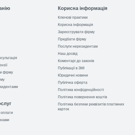
анію
Корисна інформація
Ключові практики
Корисна інформація
Зареєструвати фірму
Придбати фірму
Послуги нерезидентам
Наш досвід
сультація
Коментарі до законів
нзії
Публікації в ЗМІ
и фірму
Юридичні новини
рму
Публічна оферта
езидентами
Політика конфіденційності
Політика повернення коштів
ослуг
Політика безпеки реквізитів платіжних
карток
 оплати
инами