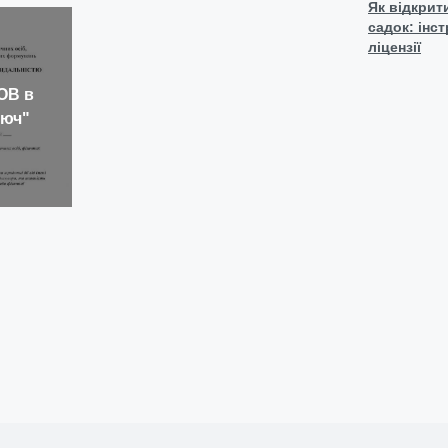
Як відкрит
садок: інст
ліцензії
ОВ в
люч"