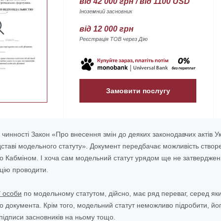
від 42 000 грн / від 1100 USD
Іноземний засновник
від 12 000 грн
Реєстрація ТОВ через Дію
Замовити послугу
 чинності Закон «Про внесення змін до деяких законодавчих актів 
дставі модельного статуту». Документ передбачає можливість створе
го Кабміном. І хоча сам модельний статут урядом ще не затверджен
ацію проводити.
ї особи
по модельному статутом, дійсно, має ряд переваг, серед яких
о документа. Крім того, модельний статут неможливо підробити, йог
 підписи засновників на ньому тощо.