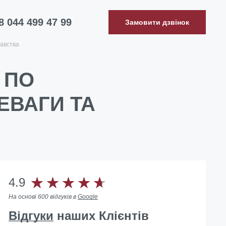
8 044 499 47 99
Замовити дзвінок
авства
 ПО
ЕВАГИ ТА
4.9
На основі 600 відгуків в
Google
Відгуки
наших Клієнтів