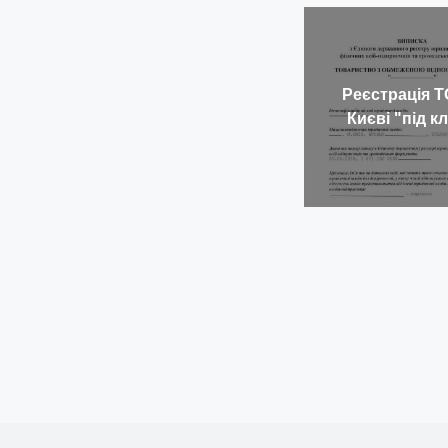
Реєстрація Т
Києві "під к