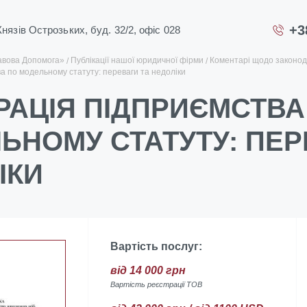
+3
 Князів Острозьких, буд. 32/2, офіс 028
авова Допомога»
Публікації нашої юридичної фірми
Коментарі щодо законод
а по модельному статуту: переваги та недоліки
РАЦІЯ ПІДПРИЄМСТВА
ЬНОМУ СТАТУТУ: ПЕР
ІКИ
Вартість послуг:
від 14 000 грн
Вартість реєстрації ТОВ