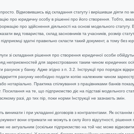
і просто. Відмовившись від складання статуту і вирішивши діяти по
ацію про юридичну особу в рішенні про його створення. Тобто, вка
нформацію про здійснення діяльності на основі модельного статуту.
казати вид товариства, склад засновників та учасників, розмір стату
сі підприємці здатні правильно скласти такий документ, а тому без 
уги зі складання рішення про створення юридичної особи обійдуть
яд неприємностей для зареєстрованих таким чином юридичних осіб
 рахунок у банку. Адже згідно з п. 3.2. Інструкції про порядок відкр
 відкриття рахунку необхідно подати копію належним чином зареєстр
 або нотаріально. Практика спілкування з працівниками банків пок
у. Посилання на те, що підприємство діє на підставі модельного ста
всякому разі, до тих пір, поки норми Інструкції не зазнають змін.
ь виникати і при укладанні договорів з контрагентами. Як останнім
документ вони отримати не можуть в силу його відсутності, рішенн
е не актуальним (оскільки підприємство на той час може відмовитис
и також відсутні. У результаті, багато потенційних контрагентів м