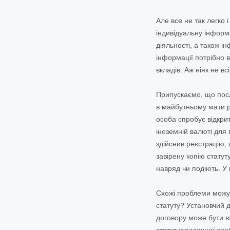
Але все не так легко 
індивідуальну інформ
діяльності, а також і
інформації потрібно в
вкладів. Аж ніяк не в
Припускаємо, що посл
в майбутньому мати р
особа спробує відкрити
іноземній валюті для
здійснив реєстрацію,
завірену копію статут
навряд чи подіють. У 
Схожі проблеми можут
статуту? Установчий 
договору може бути вж
статут юридичної особ