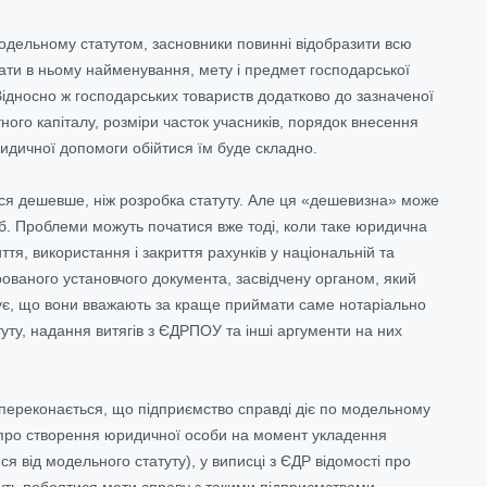
 модельному статутом, засновники повинні відобразити всю
зати в ньому найменування, мету і предмет господарської
 Відносно ж господарських товариств додатково до зазначеної
тного капіталу, розміри часток учасників, порядок внесення
юридичної допомоги обійтися їм буде складно.
ся дешевше, ніж розробка статуту. Але ця «дешевизна» може
. Проблеми можуть початися вже тоді, коли таке юридична
иття, використання і закриття рахунків у національній та
ованого установчого документа, засвідчену органом, який
азує, що вони вважають за краще приймати саме нотаріально
туту, надання витягів з ЄДРПОУ та інші аргументи на них
 переконається, що підприємство справді діє по модельному
я про створення юридичної особи на момент укладення
я від модельного статуту), у виписці з ЄДР відомості про
ожуть побоятися мати справу з такими підприємствами.