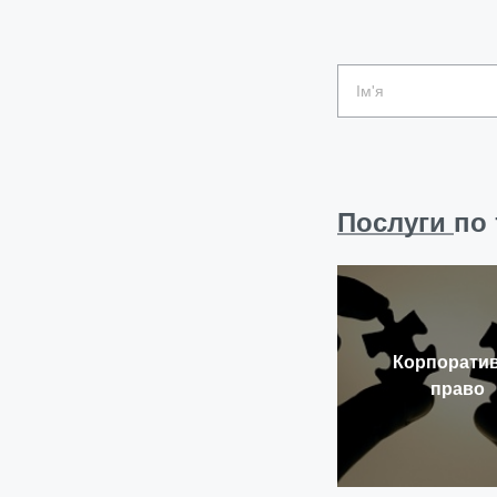
Послуги
по 
Корпорати
право