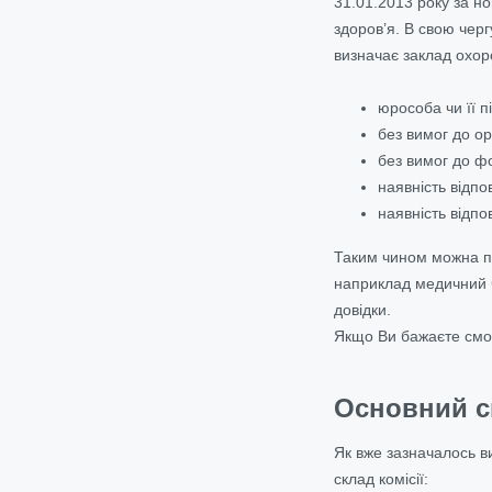
31.01.2013 року за н
здоров’я. В свою черг
визначає заклад охоро
юрособа чи її 
без вимог до о
без вимог до ф
наявність відп
наявність відпо
Таким чином можна пр
наприклад медичний ч
довідки.
Якщо Ви бажаєте смос
Основний ск
Як вже зазначалось в
склад комісії: