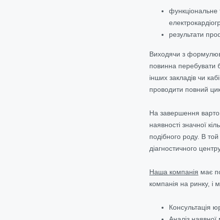
функціональне т
електрокардіогр
результати про
Виходячи з формулюва
повинна перебувати б
інших закладів чи каб
проводити повний цик
На завершення варто 
наявності значної кіл
подібного роду. В то
діагностичного центр
Наша компанія
має по
компанія на ринку, і
Консультація юр
Аналіз наявної 