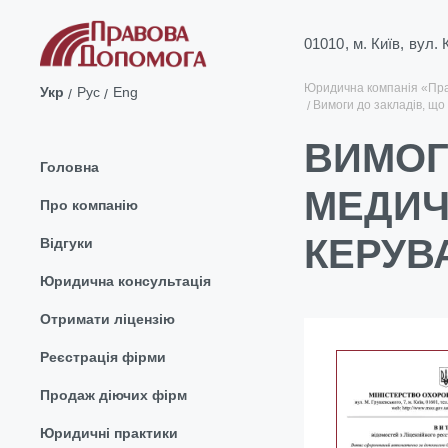
01010, м. Київ, вул.
Юридична компанія «Пр
Укр
Рус
Eng
Вимоги до закладів, що
ВИМОГ
Головна
МЕДИЧ
Про компанію
КЕРУВ
Відгуки
Юридична консультація
Отримати ліцензію
Реєстрація фірми
Продаж діючих фірм
Юридичні практики