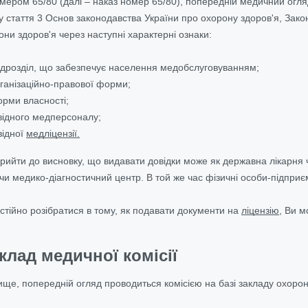
омером 65/80 (далі – наказ номер 65/80), попередній медичний огл
у стаття 3 Основ законодавства України про охорону здоров'я, Закон
ни здоров'я через наступні характерні ознаки:
підрозділ, що забезпечує населення медобслуговуванням;
рганізаційно-правової форми;
орми власності;
овідного медперсоналу;
відної
медліцензії.
ийти до висновку, що видавати довідки може як державна лікарня чи
и медико-діагностичний центр. В той же час фізичні особи-підприєм
тійно розібратися в тому, як подавати документи на
ліцензію
, Ви 
лад медичної комісії
ище, попередній огляд проводиться комісією на базі закладу охоро