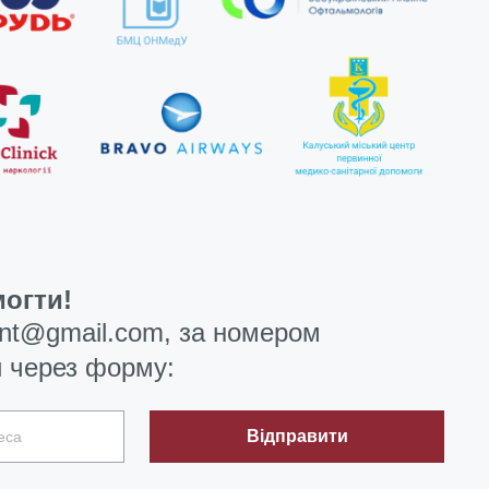
огти!
ent@gmail.com
, за номером
 через форму:
Відправити