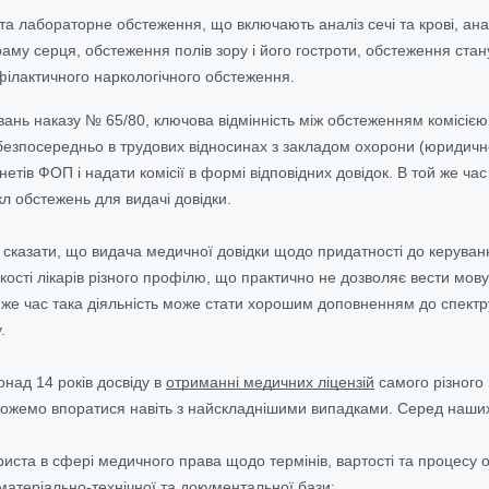
а лабораторне обстеження, що включають аналіз сечі та крові, аналі
аму серця, обстеження полів зору і його гостроти, обстеження ста
філактичного наркологічного обстеження.
нь наказу № 65/80, ключова відмінність між обстеженням комісією 
езпосередньо в трудових відносинах з закладом охорони (юридичн
інетів ФОП і надати комісії в формі відповідних довідок. В той же ча
л обстежень для видачі довідки.
сказати, що видача медичної довідки щодо придатності до керування
ькості лікарів різного профілю, що практично не дозволяє вести мо
й же час така діяльність може стати хорошим доповненням до спект
у.
над 14 років досвіду в
отриманні медичних ліцензій
самого різного 
 можемо впоратися навіть з найскладнішими випадками. Серед наших
иста в сфері медичного права щодо термінів, вартості та процесу о
матеріально-технічної та документальної бази;