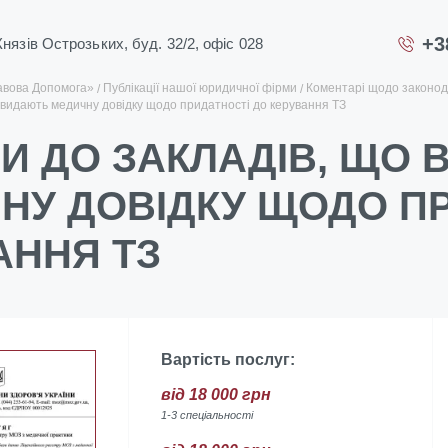
+3
 Князів Острозьких, буд. 32/2, офіс 028
авова Допомога»
Публікації нашої юридичної фірми
Коментарі щодо законод
 видають медичну довідку щодо придатності до керування ТЗ
И ДО ЗАКЛАДІВ, ЩО
НУ ДОВІДКУ ЩОДО П
АННЯ ТЗ
Вартість послуг:
від 18 000 грн
1-3 спеціальності