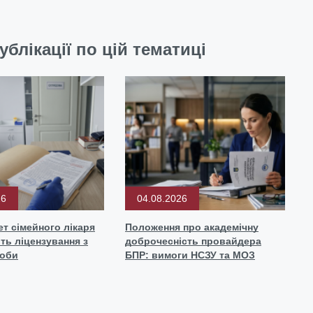
ублікації по цій тематиці
26
04.08.2026
ет сімейного лікаря
Положення про академічну
ть ліцензування з
доброчесність провайдера
роби
БПР: вимоги НСЗУ та МОЗ