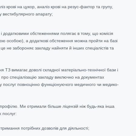
з крові на цукор, аналіз крові на резус-фактор та групу,
ну вестибулярного апарату;
і додатковими обстеженнями полягає в тому, що комісія
ою особою), а додаткові обстеження можна пройти на базі
с це не забороняє закладу найняти й інших спеціалістів та
 ТЗ вимагає доволі складної матеріально-технічної бази і
ву про спеціалізацію закладу виключно на документах
ру послуг повноцінно функціонуючого медичного чи медико-
профілю. Ми отримали більше ліцензій ніж будь-яка інша
 послуг:
тримання потрібних дозволів для діяльності;