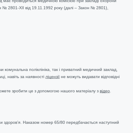
яд має проводиться медичною комісією при закладі охорони
 № 2801-XII від 19.11.1992 року (далі – Закон № 2801),
 комунальна поліклініка, так і приватний медичний заклад,
ці, навіть за наявності
ліцензії
не можуть видавати відповідні
можете зробити це з допомогою нашого матеріалу з
відео
.
ни здоров’я. Наказом номер 65/80 передбачається наступний