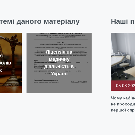
темі даного матеріалу
Наші п
Ліцензія на
я
медичну
волів
діяльність в
к
Україні
05.08.20
Чому кабін
не проходи
першої сп