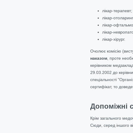
лікар-терапевт;
лікар-отоларинг
лікар-офтальмо
лікар-невропат
лікар-хірург.
Очолює комісію (вист
наказом
, проте необ
керівником медзаклад
29.03.2002 до керівни
спеціальності "Органі
сертифікат, то доведе
Допоміжні с
Крім загального медо
Сюди, серед іншого в