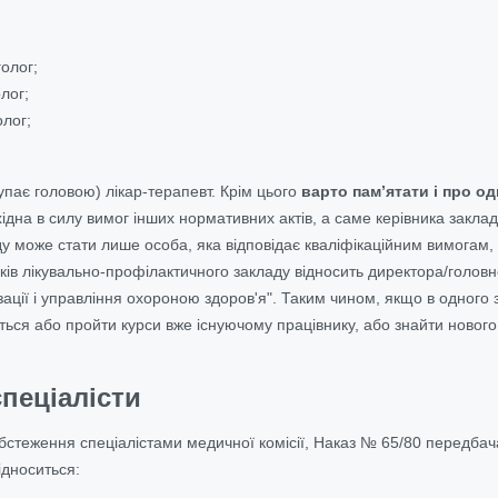
олог;
лог;
олог;
упає головою) лікар-терапевт. Крім цього
варто пам’ятати і про о
хідна в силу вимог інших нормативних актів, а саме керівника заклад
у може стати лише особа, яка відповідає кваліфікаційним вимогам
ків лікувально-профілактичного закладу відносить директора/головно
зації і управління охороною здоров'я". Таким чином, якщо в одного з 
ться або пройти курси вже існуючому працівнику, або знайти нового
пеціалісти
бстеження спеціалістами медичної комісії, Наказ № 65/80 передбача
ідноситься: