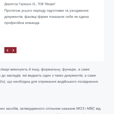
Директор Гаркуша І.Б., ТОВ "Медик"
Протягом усього періоду підготовки та узгодження
… Скориставшись послугами Юридичної компанії
документів, фахівці фірми показали себе як єдина
«Правова допомога» ми не тільки змогли вирішити
професійна команда
наші завдання, а й знайшли для себе компетентного
та надійного партнера.
 лікарі виконують й іншу, формальну, функцію, а саме
до закладів, які видають один з таких документів, а саме
/о), що необхідна для отримання водійського посвідчення.
тних засобів, затвердженого спільним наказом МОЗ і МВС від