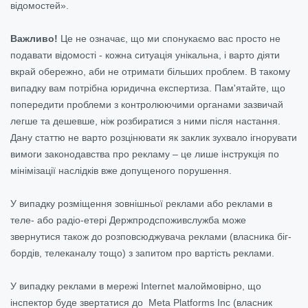
відомостей».
Важливо!
Це не означає, що ми спонукаємо вас просто не
подавати відомості - кожна ситуація унікальна, і варто діяти
вкрай обережно, аби не отримати більших проблем. В такому
випадку вам потрібна юридична експертиза. Пам'ятайте, що
попередити проблеми з контролюючими органами зазвичай
легше та дешевше, ніж розбиратися з ними після настання.
Дану статтю не варто розцінювати як заклик зухвало ігнорувати
вимоги законодавства про рекламу – це лише інструкція по
мінімізації наслідків вже допущеного порушення.
У випадку розміщення зовнішньої реклами або реклами в
теле- або радіо-етері Держпродспоживслужба може
звернутися також до розповсюджувача реклами (власника біг-
бордів, телеканалу тощо) з запитом про вартість реклами.
У випадку реклами в мережі Internet малоймовірно, що
інспектор буде звертатися до Meta Platforms Inc (власник