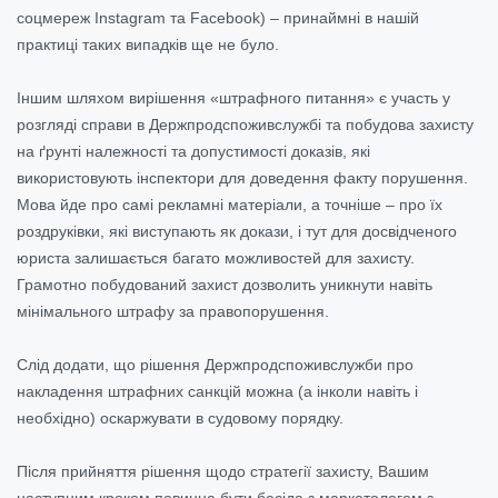
соцмереж Instagram та Facebook) – принаймні в нашій
практиці таких випадків ще не було.
Іншим шляхом вирішення «штрафного питання» є участь у
розгляді справи в Держпродспоживслужбі та побудова захисту
на ґрунті належності та допустимості доказів, які
використовують інспектори для доведення факту порушення.
Мова йде про самі рекламні матеріали, а точніше – про їх
роздруківки, які виступають як докази, і тут для досвідченого
юриста залишається багато можливостей для захисту.
Грамотно побудований захист дозволить уникнути навіть
мінімального штрафу за правопорушення.
Слід додати, що рішення Держпродспоживслужби про
накладення штрафних санкцій можна (а інколи навіть і
необхідно) оскаржувати в судовому порядку.
Після прийняття рішення щодо стратегії захисту, Вашим
наступним кроком повинна бути бесіда з маркетологом з