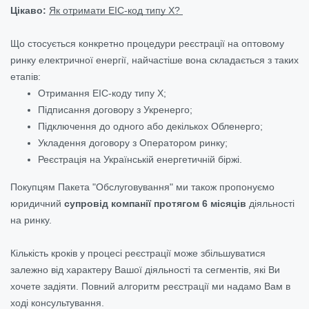
Цікаво:
Як отримати ЕІС-код типу Х?
Що стосується конкретно процедури реєстрації на оптовому
ринку електричної енергії, найчастіше вона складається з таких
етапів:
Отримання EIC-коду типу Х;
Підписання договору з Укренерго;
Підключення до одного або декількох Обленерго;
Укладення договору з Оператором ринку;
Реєстрація на Українській енергетичній біржі.
Покупцям Пакета "Обслуговування" ми також пропонуємо
юридичний
супровід компанії протягом 6 місяців
діяльності
на ринку.
Кількість кроків у процесі реєстрації може збільшуватися
залежно від характеру Вашої діяльності та сегментів, які Ви
хочете задіяти. Повний алгоритм реєстрації ми надамо Вам в
ході консультування.