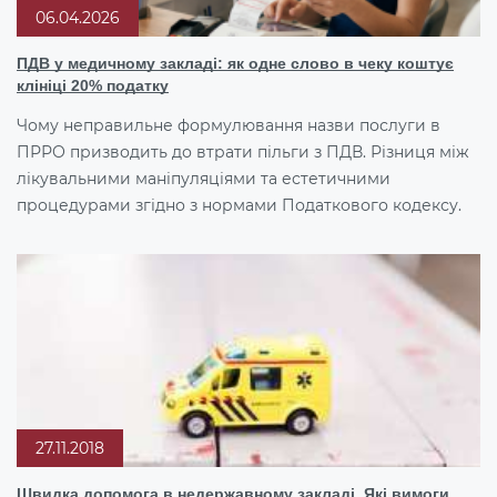
06.04.2026
ПДВ у медичному закладі: як одне слово в чеку коштує
клініці 20% податку
Чому неправильне формулювання назви послуги в
ПРРО призводить до втрати пільги з ПДВ. Різниця між
лікувальними маніпуляціями та естетичними
процедурами згідно з нормами Податкового кодексу.
27.11.2018
Швидка допомога в недержавному закладі. Які вимоги