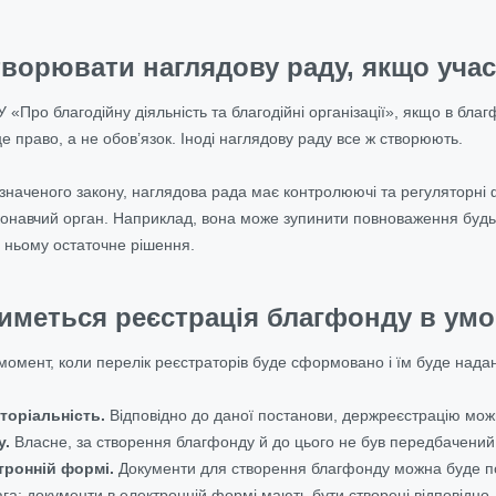
творювати наглядову раду, якщо учас
ЗУ «Про благодійну діяльність та благодійні організації», якщо в б
е право, а не обов’язок. Іноді наглядову раду все ж створюють.
значеного закону, наглядова рада має контролюючі та регуляторні фу
онавчий орган. Наприклад, вона може зупинити повноваження будь-я
 ньому остаточне рішення.
тиметься реєстрація благфонду в ум
момент, коли перелік реєстраторів буде сформовано і їм буде нада
торіальність.
Відповідно до даної постанови, держреєстрацію мо
у.
Власне, за створення благфонду й до цього не був передбачений
тронній формі.
Документи для створення благфонду можна буде п
вага: документи в електронній формі мають бути створені відповідн