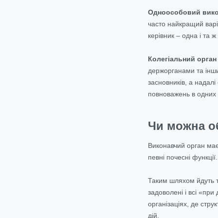
Одноособовий вико
часто найкращий варіа
керівник – одна і та ж
Колегіальний орган
держорганами та інши
засновників, а надал
повноважень в одних 
Чи можна об
Виконавчий орган має
певні почесні функції
Таким шляхом йдуть то
задоволені і всі «при
організаціях, де стр
дій.