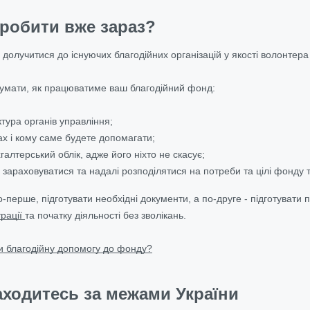
робити вже зараз?
 долучитися до існуючих благодійних організацій у якості волонтер
умати, як працюватиме ваш благодійний фонд:
ктура органів управління;
ах і кому саме будете допомагати;
галтерський облік, адже його ніхто не скасує;
 зараховуватися та надалі розподілятися на потреби та цілі фонду 
о-перше, підготувати необхідні документи, а по-друге - підготувати
трації
та початку діяльності без зволікань.
и благодійну допомогу до фонду?
аходитесь за межами України