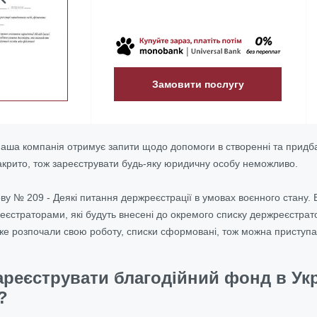
Замовити послугу
 наша компанія отримує запити щодо допомоги в створенні та придба
акрито, тож зареєструвати будь-яку юридичну особу неможливо.
у № 209 - Деякі питання держреєстрації в умовах воєнного стану. 
єстраторами, які будуть внесені до окремого списку держреєстрато
же розпочали свою роботу, списки сформовані, тож можна приступа
реєструвати благодійний фонд в Укр
?