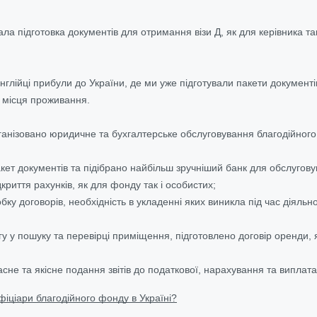
а підготовка документів для отримання візи Д, як для керівника так 
нглійці прибули до України, де ми уже підготували пакети документ
ї місця проживання.
анізовано юридичне та бухгалтерське обслуговування благодійного
кет документів та підібрано найбільш зручніший банк для обслугову
дкриття рахунків, як для фонду так і особистих;
бку договорів, необхідність в укладенні яких виникла під час діяльн
 у пошуку та перевірці приміщення, підготовлено договір оренди, я
сне та якісне подання звітів до податкової, нарахування та виплата 
фіціари благодійного фонду в Україні?