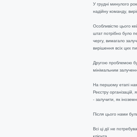
У грудні минулого ро
надійну команду, вирі
Особливістю цього ке
штат потрібно було п
чергу, вимагало залуч
вирішення всіх цих пи
Другою проблемою було
мінімальним залучен
На першому етапі нам
Реєстру організацій, 
- залучити, як інозем
Після цього нами бул
Всі ці дії не потребу
клієнта.