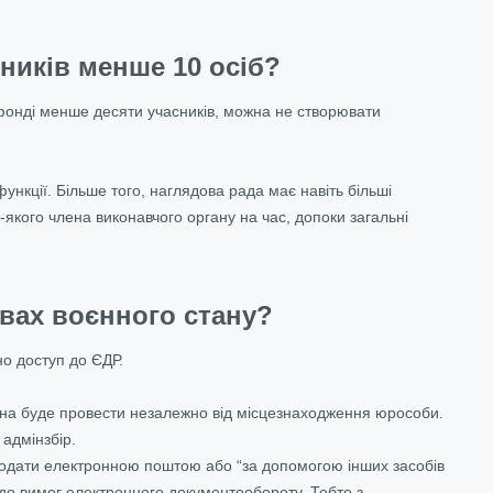
ників менше 10 осіб?
лагфонді менше десяти учасників, можна не створювати
нкції. Більше того, наглядова рада має навіть більші
кого члена виконавчого органу на час, допоки загальні
овах воєнного стану?
но доступ до ЄДР.
жна буде провести незалежно від місцезнаходження юрособи.
 адмінзбір.
одати електронною поштою або “за допомогою інших засобів
о до вимог електронного документообороту. Тобто з