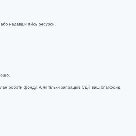
а або надавши якісь ресурси.
тощо.
 план роботи фонду. А як тільки запрацює ЄДР, ваш благфонд