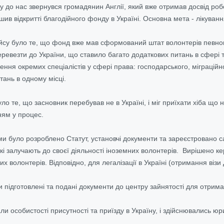
ку до нас звернувся громадянин Англії, який вже отримав досвід роб
шив відкритті благодійного фонду в Україні. Основна мета - лікуван
йсу було те, що фонд вже мав сформований штат волонтерів певного 
еревезти до України, що ставило багато додаткових питань в сфері 
ення окремих спеціалістів у сфері права: господарського, міграцій
тань в одному місці.
 те, що засновник перебував не в Україні, і міг приїхати хіба що 
ням у процес.
и було розроблено Статут, установчі документи та зареєстровано 
які залучають до своєї діяльності іноземних волонтерів. Вирішено 
них волонтерів. Відповідно, для легалізації в Україні (отримання віз
и підготовлені та подані документи до центру зайнятості для отри
вали особистості присутності та приїзду в Україну, і здійснювались 