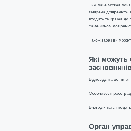
Тим паче можна почати
завірена довіреність.
входить та країна до 
саме чином довіреніст
Також зараз ви может
Які можуть 
засновників
Відповідь на це пита
Особливості реєстраці
Благодійність і подат
Орган управ