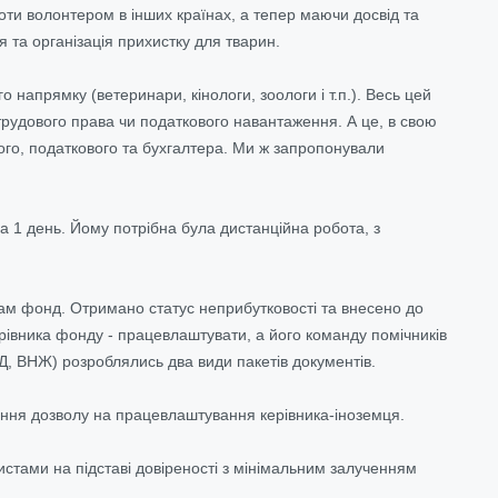
оти волонтером в інших країнах, а тепер маючи досвід та
ня та організація прихистку для тварин.
напрямку (ветеринари, кінологи, зоологи і т.п.). Весь цей
трудового права чи податкового навантаження. А це, в свою
ного, податкового та бухгалтера. Ми ж запропонували
на 1 день. Йому потрібна була дистанційна робота, з
сам фонд. Отримано статус неприбутковості та внесено до
керівника фонду - працевлаштувати, а його команду помічників
и Д, ВНЖ) розроблялись два види пакетів документів.
мання дозволу на працевлаштування керівника-іноземця.
юристами на підставі довіреності з мінімальним залученням