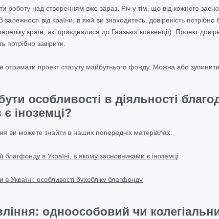
 роботу над створенням вже зараз. Річ у тім, що від кожного засно
 В залежності від країни, в якій ви знаходитесь, довіреність потрібно
переліку країн, які приєдналися до Гаазької конвенції). Проект довір
ь потрібно завірити.
е отримати проект статуту майбутнього фонду. Можна або зупинитис
бути особливості в діяльності благод
 є іноземці?
ння ви можете знайти в наших попередніх матеріалах:
ї благфонду в Україні, в якому засновниками є іноземці
ки в Україні: особливості бухобліку благфонду
ління: одноособовий чи колегіальни