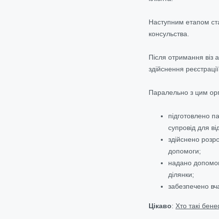
Наступним етапом стал
консульства.
Після отримання віз а
здійснення реєстраці
Паралельно з цим орг
підготовлено па
супровід для ві
здійснено розро
допомоги;
надано допомогу
ділянки;
забезпечено вча
Цікаво
:
Хто такі бене