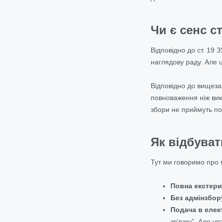
Чи є сенс с
Відповідно до ст. 19 
наглядову раду. Але ц
Відповідно до вищеза
повноваження ніж вик
збори не приймуть по
Як відбува
Тут ми говоримо про 
Повна екстери
Без адмінзбор
Подача в елек
зв’язку”. Але у