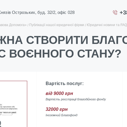
+3
 Князів Острозьких, буд. 32/2, офіс 028
авова Допомога»
Публікації нашої юридичної фірми
Юридичні новини та FAQ
ЖНА СТВОРИТИ БЛАГ
АС ВОЄННОГО СТАНУ?
Вартість послуг:
від 9000 грн
Вартість реєстрації благодійного фонду
32000 грн
Іноземний Благофонд