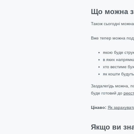
Що можна з
Також сьогодні можна
Вже тепер можна под
якою буде стру
в яких напрямк
хто вестиме бух
як кошти будуть
Заздалегідь можна, п
буде готовий до
реєс
Цікаво:
Як зарахуват
Якщо ви зн