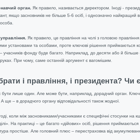
навчий орган.
Як правило, називається директором. Іноді - през
нт, якщо засновників не більше 5-6 осіб, і однозначно найкращий в
 особа.
 управління.
Як правило, це правління на чолі з головою правління
ми установами та особами, проте ключові рішення приймаються ко
і – учасників фонду буде багато. Наприклад, до десяти або й більш
руках. При чому, саме останній аргумент є вагомішим.
рати і правління, і президента? Чи є
 бути лише один. Але може бути, наприклад, дорадчий орган. Ключ
. А ще – в дорадчого органу відповідальності також жодної.
ді, коли між засновниками/учасниками є специфічні стосунки на кшта
 ділі». На практиці – це багато «дійових» осіб, рішення приймаютьс
уктура простіше. Але головний плюс – перестраховка від акумулюван