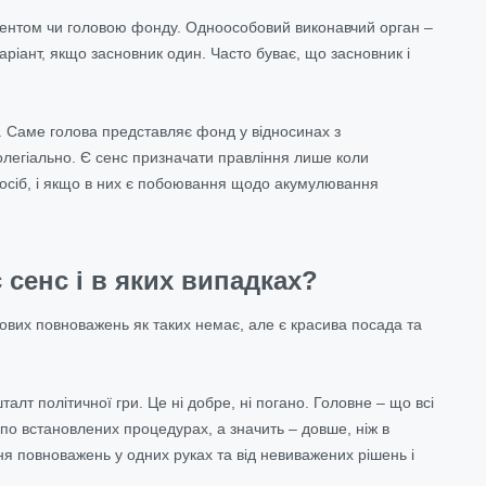
идентом чи головою фонду. Одноособовий виконавчий орган –
аріант, якщо засновник один. Часто буває, що засновник і
. Саме голова представляє фонд у відносинах з
легіально. Є сенс призначати правління лише коли
е осіб, і якщо в них є побоювання щодо акумулювання
 сенс і в яких випадках?
ових повноважень як таких немає, але є красива посада та
лт політичної гри. Це ні добре, ні погано. Головне – що всі
я по встановлених процедурах, а значить – довше, ніж в
ня повноважень у одних руках та від невиважених рішень і