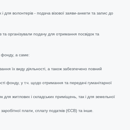
і для волонтерів - подача візової заяви-анкети та запис до
ів та організували подачу для отримання посвідок та
 фонду, а саме:
вання їх виду діяльності, а також забезпечено повний
ості фонду, у т.ч. щодо отримання та передачі гуманітарної
к для житлових і складських приміщень, так і для земельної
заробітної плати, сплату податків (ЄСВ) та інше.