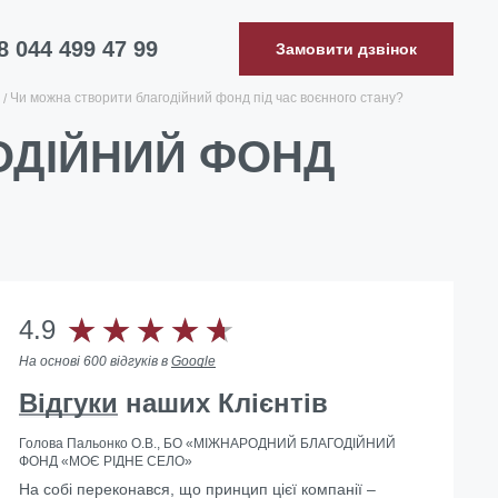
8 044 499 47 99
Замовити дзвінок
Чи можна створити благодійний фонд під час воєнного стану?
ОДІЙНИЙ ФОНД
4.9
На основі 600 відгуків в
Google
Відгуки
наших Клієнтів
Голова Пальонко О.В., БО «МІЖНАРОДНИЙ БЛАГОДІЙНИЙ
ФОНД «МОЄ РІДНЕ СЕЛО»
На собі переконався, що принцип цієї компанії –