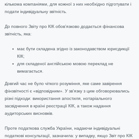
кількома компаніями, для кожної з них необхідно підготувати і
подати індивідуальну звітність.
До повного Звіту про КІК обов’язково додається фінансова
звітність, яка:
має бути складена згідно із законодавством юрисдикції
КІК;
для складеної англійською мовою переклад не
вимагається.
Довгий час не було чіткого розуміння, яке саме завірення
фінзвітності є «відповідним». У зв'язку з цим обговорювались
різні підходи: використання апостиля, нотаріального
засвідчення в країні реєстрації КІК, а також надання
аудиторських висновків.
Проте податкова служба України, надаючи індивідуальні
податкові консультації, зазначила: у випадку, якщо Звіт про КІК