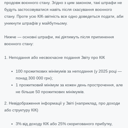
продовж воєнного стану. Згідно з цим законом, такі штрафи не
будуть застосовуватися навіть після скасування воєнного
стану. Проте усю КІК-звітність все одно доведеться подати, аби
уникнути штрафів у майбутньому.
Нижче — основні штрафи, які діятимуть після припинення
воєнного стану:
1. Неподання або несвоєчасне подання Звіту про КІК
100 прожиткових мінімумів за неподання (у 2025 році —
понад 300 000 грн);
1 прожитковий мінімум за кожен день прострочення, але
не більше 50 прожиткових мінімумів.
2. Невідображення інформації у Звіті (наприклад, про доходи
або структуру КІК)
3% від доходу КІК або 25% скоригованого прибутку,