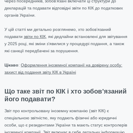
через посередників, зобов'язані включати ці структури до
декларацій та подавати відповідні звіти по КІК до податкових
органів України.
У цій статті ми детально розглянемо, хто зобов’язаний
подавати
звіти по КІК
, які дедлайни встановлені для звітування
у 2025 році, які зміни з’явилися у процедурі подання, а також
які санкції передбачені за порушення.
Цікаво
:
Оформлення іноземної компанії на довірену особу:
захист від подання звіту КІК в Україні
Що таке звіт по КІК і хто зобов’язаний
його подавати?
Звіт про контрольовану іноземну компанію (звіт КІК) є
спеціальною звітністю, яку подають фізичні або юридичні
особи, що є резидентами України та мають статус контролерів
іноземної компанії. Звіт включає в себе детальну інформацію