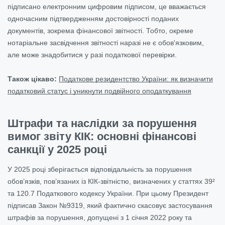
підписано електронним цифровим підписом, це вважається
одночасним підтвердженням достовірності поданих
документів, зокрема фінансової звітності. Тобто, окреме
нотаріальне засвідчення звітності наразі не є обов'язковим,
але може знадобитися у разі податкової перевірки.
Також цікаво:
Податкове резидентство України: як визначити
податковий статус і уникнути подвійного оподаткування
Штрафи та наслідки за порушення
вимог звіту КІК: основні фінансові
санкції у 2025 році
У 2025 році зберігається відповідальність за порушення
обов’язків, пов’язаних із КІК-звітністю, визначених у статтях 39²
та 120.7 Податкового кодексу України. При цьому Президент
підписав Закон №9319, який фактично скасовує застосування
штрафів за порушення, допущені з 1 січня 2022 року та