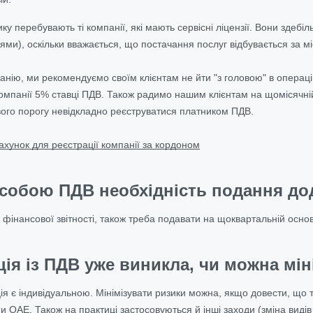
ику перебувають ті компанії, які мають сервісні ліцензії. Вони здеб
ми), оскільки вважається, що постачання послуг відбувається за мі
ію, ми рекомендуємо своїм клієнтам не йти "з головою" в операційну
омпанії 5% ставці ПДВ. Також радимо нашим клієнтам на щомісячній 
ого порогу невідкладно реєструватися платником ПДВ.
ахунок для реєстрації компанії за кордоном
 собою ПДВ необхідність подання до
ої фінансової звітності, також треба подавати на щоквартальній основ
ія із ПДВ уже виникла, чи можна мі
ція є індивідуальною. Мінімізувати ризики можна, якщо довести, що
 ОАЕ. Також на практиці застосовуються й інші заходи (зміна видів д