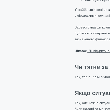
У найбільшій зоні риз
еміратськими компанія
Зареєструвавши компан
підлягають операції к
зазначеного фінансов
Цікаво:
Як відкрити р
Чи тягне за
Так, тягне. Крім річн
Якщо ситуац
Так, але кожна ситуа
були надані за межами