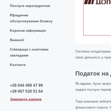
Послуги нерезидентам
Юридичне
обслуговування бізнесу
Корисна інформація
Вакансії
Співпраця з освітніми
Система оподаткуванн
закладами
свою діяльність у пра
Контакти
Податок на 
Як відомо, було запр
+38 044 499 47 99
надані послуги перев
+38 067 530 51 64
Замовити дзвінок
Така компанія зобов'
фінансового порога. 