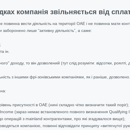
дках компанія звільняється від спла
 повинна вести діяльність на території ОАЕ і не повинна мати контр
 заборонено лише “активну діяльність”, а саме:
;
та ін.
го" доходу, то він дозволений (тут слід розуміти: відсотки, роялті, ди
ність з іншими фрі-зонівськими компаніями, як і раніше, дозволено
на:
рівень присутності в ОАЕ (нині складно чітко визначити такий поріг);
 Income (зараз немає встановленого повного визначення Qualifying 
 операцій з mainland контрагентами, про які згадувалося вище);
оводяться компанією, повинні відповідати принципу «витягнутої ру