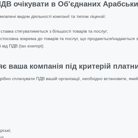
ПДВ очікувати в Об'єднаних Арабськи
овлені видом діяльності компанії та типом ліцензії:
тавка стягуватиметься з більшості товарів та послуг;
стосовна зокрема до товарів та послуг, що продаються/надаються 
і від ПДВ (tax exempt).
яє ваша компанія під критерій платн
рібно сплачувати ПДВ вашій організації, необхідно встановити, який
рські;
ій.