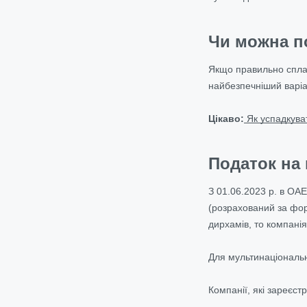
Чи можна по
Якщо правильно сплан
найбезпечніший варіа
Цікаво:
Як успадкува
Податок на
З 01.06.2023 р. в ОА
(розрахований за фор
дирхамів, то компанія
Для мультинаціональн
Компанії, які зареєст