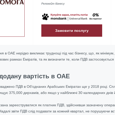
Релокейт бізнесу
Замовити послугу
я в ОАЕ нерідко викликає труднощі під час бізнесу, що, як мінімум,
вових рамках Еміратів, та як визначити те, коли ПДВ застосовується
додану вартість в ОАЕ
оваджено ПДВ в Об'єднаних Арабських Еміратах ще у 2018 році. Спла
ищує 375,000 дирхамів, або якщо у найближчі 30 календарних днів
язана зареєструватися як платник ПДВ, здійснивши зазначену опер
Надалі звіти ПДВ слід подавати за кожний квартал, не порушуючи в