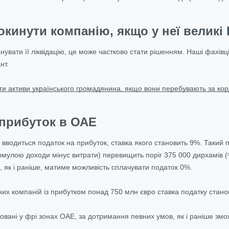
кинути компанію, якщо у неї великі
увати її ліквідацію, це може частково стати рішенням. Наші фахівц
нт.
ти активи українського громадянина, якщо вони перебувають за ко
 прибуток в ОАЕ
Е вводиться податок на прибуток, ставка якого становить 9%. Такий
мулою доходи мінус витрати) перевищить поріг 375 000 дирхамів (
, як і раніше, матиме можливість сплачувати податок 0%.
их компаній із прибутком понад 750 млн євро ставка податку стан
ровані у фрі зонах ОАЕ, за дотримання певних умов, як і раніше змож