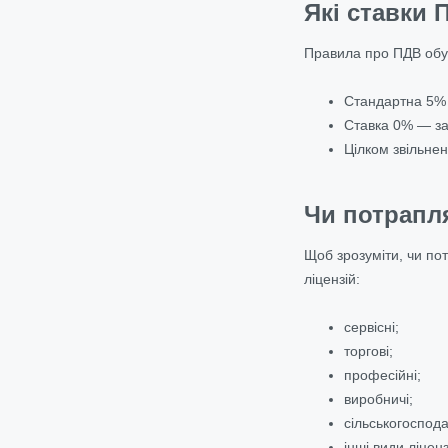
Які ставки 
Правила про ПДВ обум
Стандартна 5% с
Ставка 0% — за
Цілком звільнен
Чи потрапл
Щоб зрозуміти, чи пот
ліцензій:
сервісні;
торгові;
професійні;
виробничі;
сільськогоспода
інші види ліценз