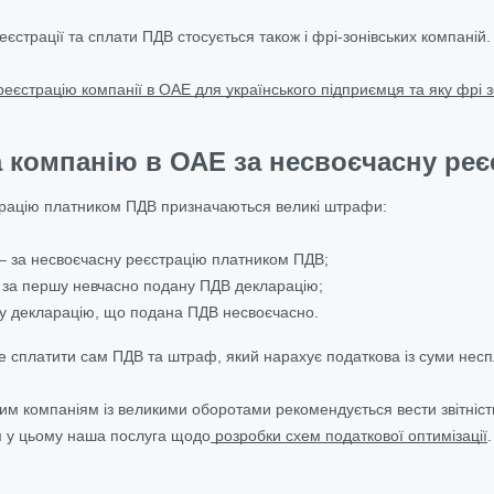
єстрації та сплати ПДВ стосується також і фрі-зонівських компаній.
еєстрацію компанії в ОАЕ для українського підприємця та яку фрі 
а компанію в ОАЕ за несвоєчасну реє
трацію платником ПДВ призначаються великі штрафи:
 – за несвоєчасну реєстрацію платником ПДВ;
– за першу невчасно подану ПДВ декларацію;
у декларацію, що подана ПДВ несвоєчасно.
де сплатити сам ПДВ та штраф, який нарахує податкова із суми нес
ним компаніям із великими оборотами рекомендується вести звітніст
м у цьому наша послуга щодо
розробки схем податкової оптимізації
.