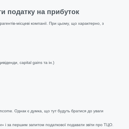
ти податку на прибуток
агентів-місцеві компанії. При цьому, що характерно, з
віденди, capital gains та ін.)
.
Income. Однак є думка, що тут будуть братися до уваги
ки» і за першим запитом податкової подавати звіти про ТЦО.