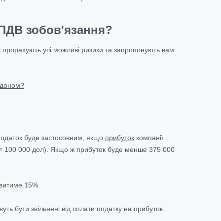
 ПДВ зобов'язання?
і прорахують усі можливі ризики та запропонують вам
рдоном?
 податок буде застосовним, якщо
прибуток
компанії
≈ 100 000 дол). Якщо ж прибуток буде менше 375 000
овитиме 15%.
уть бути звільнені від сплати податку на прибуток.