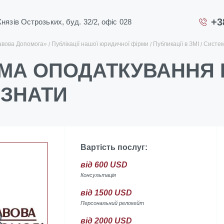
+3
 Князів Острозьких, буд. 32/2, офіс 028
авова Допомога»
Публікації нашої юридичної фірми
Публикації в ЗМІ
Систем
МА ОПОДАТКУВАННЯ 
 ЗНАТИ
Вартість послуг:
від 600 USD
Консультація
від 1500 USD
Персональний релокейт
від 2000 USD