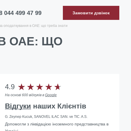
8 044 499 47 99
Замовити дзвінок
а оподаткування в ОАЕ: що треба знати
В ОАЕ: ЩО
4.9
На основі 600 відгуків в
Google
Відгуки
наших Клієнтів
G. Zeynep Kucuk, SANOVEL ILAC SAN. ve TIC. A.S.
Допомогли з ліквідацією іноземного представництва в
Україні