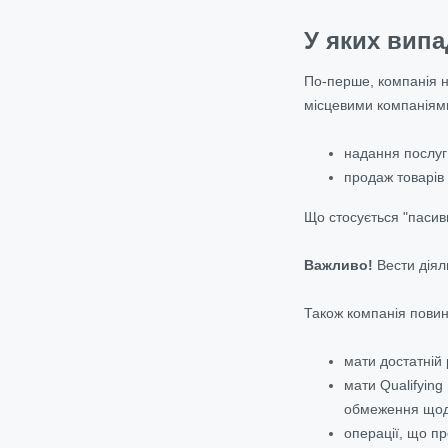
У яких випа
По-перше, компанія не
місцевими компаніями
надання послуг
продаж товарів 
Що стосується "пасивно
Важливо!
Вести діяль
Також компанія повин
мати достатній 
мати Qualifying
обмеження щодо
операції, що пр