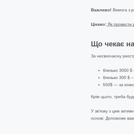
Важливо!
Вимога з ре
Цікаво:
Як провести р
Що чекає н
За несвоєчасну реєс
близько 3000 $
близько 300 $ 
550$ — за кожн
Крім цього, треба бу
У зв'язку з цим актив
основі. Допоможе ва