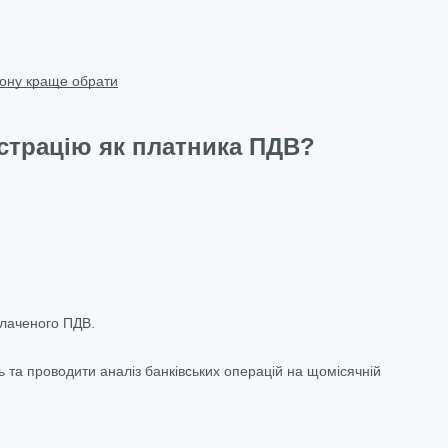
зону краще обрати
страцію як платника ПДВ?
плаченого ПДВ.
ь та проводити аналіз банківських операцій на щомісячній