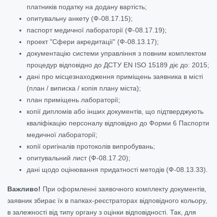
платників податку на додану вартість;
опитувальну анкету (Ф-08.17.15);
паспорт медичної лабораторії (Ф-08.17.19);
проект "Сфери акредитації" (Ф-08.13.17);
документацію системи управління з повним комплектом
процедур відповідно до ДСТУ EN ISO 15189 діє до: 2015;
дані про місцезнаходження приміщень заявника в місті
(план / виписка / копія плану міста);
план приміщень лабораторії;
копії дипломів або інших документів, що підтверджують
кваліфікацію персоналу відповідно до Форми 6 Паспорти
медичної лабораторії;
копії оригіналів протоколів випробувань;
опитувальний лист (Ф-08.17.20);
дані щодо оцінювання придатності методів (Ф-08.13.33).
Важливо!
При оформленні заявочного комплекту документів,
заявник збирає їх в папках-реєстраторах відповідного кольору,
в залежності від типу органу з оцінки відповідності. Так, для