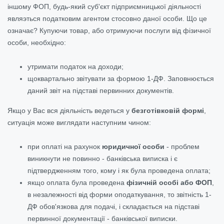
іншому ФОП, будь-який суб'єкт підприємницької діяльності
являэться податковим агентом стосовно даної особи. Що це
означає? Купуючи товар, або отримуючи послуги від фізичної
особи, необхідно:
утримати податок на доходи;
щоквартально звітувати за формою 1-ДФ. Заповнюється
даний звіт на підставі первинних документів.
Якщо у Вас вся діяльність ведеться у
безготівковій формі
,
ситуація може виглядати наступним чином:
при оплаті на рахунок
юридичної особи
- проблем
виникнути не повинно - банківська виписка і є
підтвердженням того, кому і як була проведена оплата;
якщо оплата була проведена
фізичній особі або ФОП
,
в незалежності від форми оподаткування, то звітність 1-
ДФ обов'язкова для подачі, і складається на підставі
первинної документації - банківської виписки.