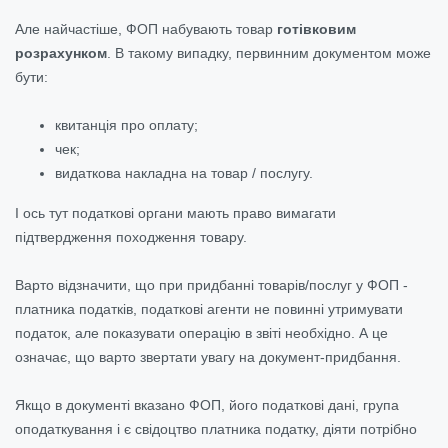
Але найчастіше, ФОП набувають товар
готівковим
розрахунком
. В такому випадку, первинним документом може
бути:
квитанція про оплату;
чек;
видаткова накладна на товар / послугу.
І ось тут податкові органи мають право вимагати
підтвердження походження товару.
Варто відзначити, що при придбанні товарів/послуг у ФОП -
платника податків, податкові агенти не повинні утримувати
податок, але показувати операцію в звіті необхідно. А це
означає, що варто звертати увагу на документ-придбання.
Якщо в документі вказано ФОП, його податкові дані, група
оподаткування і є свідоцтво платника податку, діяти потрібно