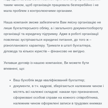
таким чином, щоб організація працювала безперебійно і не
мала проблем з контролюючими органами.
Наша компанія зможе забезпечити Вам якісну організацію не
лише бухгалтерського обліку, а і загального документообороту
організації та юридичну підтримку. Адже в роботі організації
повсякчас зустрічаються юридичні питання, до того ж –
різнопланового характеру. Тримати в штаті бухгалтера,
діловода та кількох юристів – фінансово не вигідно.
Уклавши договір із нашою компанією, Ви можете бути
впевнені, що:
Ваш бухоблік веде кваліфікований бухгалтер;
документи, в т.ч. кадрові, зберігаються належним чином і
містять всі належні складові: накази про призначення,
сформовані особові справи на кожного співробітника,
належним чином оформлені записи в трудових книжках