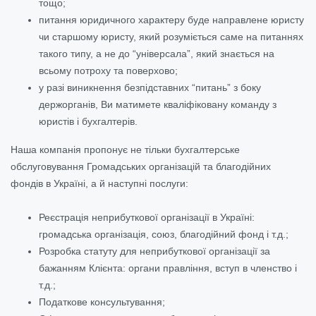
тощо;
питання юридичного характеру буде направлене юристу
чи старшому юристу, який розуміється саме на питаннях
такого типу, а не до “універсала”, який знається на
всьому потроху та поверхово;
у разі виникнення безпідставних “питань” з боку
держорганів, Ви матимете кваліфіковану команду з
юристів і бухгалтерів.
Наша компанія пропонує не тільки бухгалтерське
обслуговування Громадських організацій та благодійних
фондів в Україні, а й наступні послуги:
Реєстрація неприбуткової організації в Україні:
громадська організація, союз, благодійний фонд і т.д.;
Розробка статуту для неприбуткової організації за
бажанням Клієнта: органи правління, вступ в членство і
т.д.;
Податкове консультування;