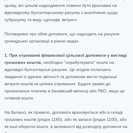
цьому, всі цільові надходження повинні бути враховані на
відповідному бухгалтерському рахунку з аналітикою щодо
субрахунку та виду «доходів, витрат».
Поговоримо про облік допомоги, що надходить на рахунок
громадської організації в різних видах.
1. При отриманні фінансової цільової допомоги у вигляді
грошових коштів,
необхідно "оприбуткувати" кошти на
відповідні бухгалтерські рахунки. Це згодом полегшить
завдання із здачею звітності та допоможе вести подальші
витрати коштів за цілями отримання. Будьте уважні до
призначення платежу в банківській виписці або ПКО, якщо це
готівкові кошти.
На балансі, як правило, допомога враховується або в складі
грошових коштів (рядок 1165), або як запаси (рядок 1100), або
як інші оборотні кошти, в залежності від розподілу допомоги на