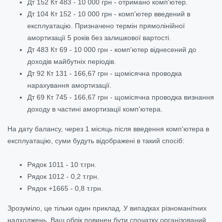
Дт 152 Кт 483 - 10 000 грн - отримано комп'ютер.
Дт 104 Кт 152 - 10 000 грн - комп'ютер введений в
експлуатацію. Призначено термін прямолінійної
амортизації 5 років без залишкової вартості.
Дт 483 Кт 69 - 10 000 грн - комп'ютер віднесений до
доходів майбутніх періодів.
Дт 92 Кт 131 - 166,67 грн - щомісячна проводка
нарахування амортизації.
Дт 69 Кт 745 - 166,67 грн - щомісячна проводка визнання
доходу в частині амортизації комп'ютера.
На дату балансу, через 1 місяць після введення комп'ютера в
експлуатацію, суми будуть відображені в такий спосіб:
Рядок 1011 - 10 т.грн.
Рядок 1012 - 0,2 т.грн.
Рядок +1665 - 0,8 т.грн.
Зрозуміло, це тільки один приклад. У випадках різноманітних
надходжень, Ваш облік повинен бути спочатку організований